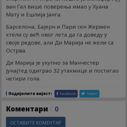
ван Гал више поверења имао у Хуана
Мату и Ешлија Јанга.
Барселона, Бајерн и Пари сен Жермен
хтели су већ овог лета да га доведу у
своје редове, али Ди Марија не жели са
Острва.
Ди Марија је укупно за Манчестер
јунајтед одиграо 32 утакмице и постигао
четири гола.
Подијелите вијест:
Facebook
Twitter
Коментари
/
0
ОСТАВИТЕ КОМЕНТАР