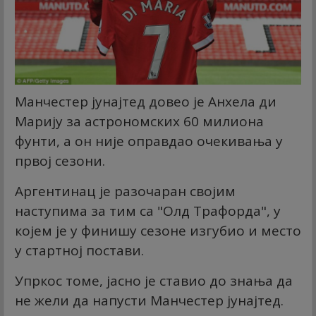
Манчестер јунајтед довео је Анхела ди
Марију за астрономских 60 милиона
фунти, а он није оправдао очекивања у
првој сезони.
Аргентинац је разочаран својим
наступима за тим са "Олд Трафорда", у
којем је у финишу сезоне изгубио и место
у стартној постави.
Упркос томе, јасно је ставио до знања да
не жели да напусти Манчестер јунајтед.