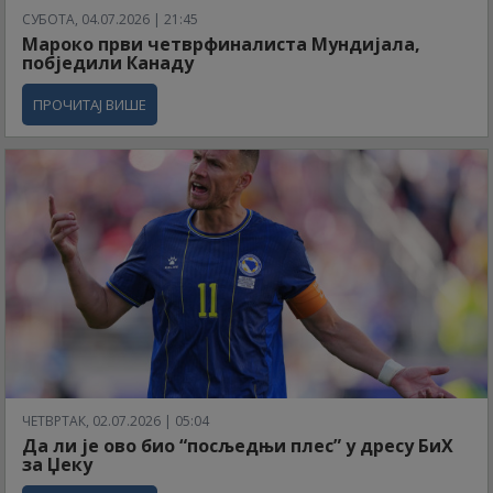
СУБОТА, 04.07.2026 | 21:45
Мароко први четврфиналиста Мундијала,
побједили Канаду
ПРОЧИТАЈ ВИШЕ
ЧЕТВРТАК, 02.07.2026 | 05:04
Да ли је ово био “посљедњи плес” у дресу БиХ
за Џеку