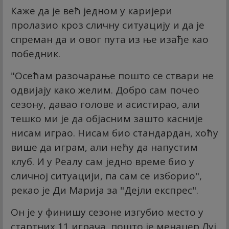
Каже да је већ једном у каријери
пролазио кроз сличну ситуацију и да је
спреман да и овог пута из ње изађе као
победник.
"Осећам разочарање пошто се ствари не
одвијају како желим. Добро сам почео
сезону, давао голове и асистирао, али
тешко ми је да објасним зашто касније
нисам играо. Нисам био стандардан, хоћу
више да играм, али нећу да напустим
клуб. И у Реалу сам једно време био у
сличној ситуацији, па сам се изборио",
рекао је Ди Марија за "Дејли експрес".
Он је у финишу сезоне изгубио место у
стартних 11 играча, пошто је менаџер Луј