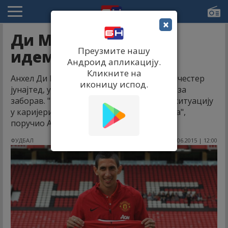
×
Ди Марија: Нећу да
Преузмите нашу
идем нигдје!
Андроид апликацију.
Кликните на
Анхел Ди Марија не жели да напусти Манчестер
иконицу испод.
јунајтед, упркос томе што је имао сезону за
заборав. "Већ сам пролазио кроз сличну ситуацију
у каријери и изборио сам се. Успећу и сада",
поручио Аргентинац.
ФУДБАЛ
28.06.2015 | 12:00