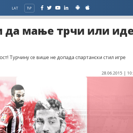
LAT
ЋР
 да мање трчи или ид
ст! Турчину се више не допада спартански стил игре
28.06.2015 | 10