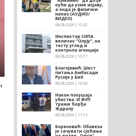
"намамио" да дође
кући да узме изјаву,
а онда је физички
напао (АУДИО/
ВИДЕО)
06.08.2026 | 13:32
Инспектор СИПА
величао "Олују", на
тесту углед и
контрола агенције
06.08.2026 | 15:17
Благојевић: Шест
питања Амбасади
Русије у БиХ
06.08.2026 | 16:00
и
Након покушаја
убиства: И ФУП
тражи Ђорђа
Ждралу
06.08.2026 | 17:13
Бореновић: Обавеза
је сачувати сјећање
на жртве „Олује“