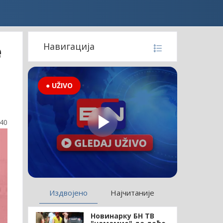
е
Навигација
● UŽIVO
:40
Издвојено
Најчитаније
Новинарку БН ТВ