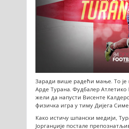
Заради више радећи мање. То је м
Арде Турана. Фудбалер Атлетико
жели да напусти Висенте Калдеро
физичка игра у тиму Дијега Симе
Како истичу шпански медији, Тур
Јорганџије постале препознатљиве