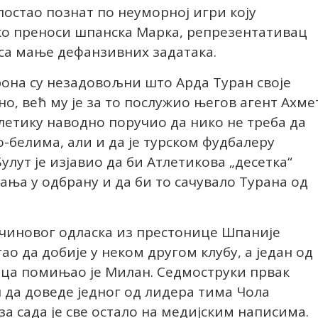
постао познат по неуморној игри коју
ко преноси шпанска Марка, репрезентативац
 са мање дефанзивних задатака.
рона су незадовољни што Арда Туран своје
о, већ му је за то послужио његов агент Ахме
тлетику наводно поручио да нико не треба да
-белима, али и да је турском фудбалеру
лут је изјавио да би Атлетикова „десетка“
ања у одбрану и да би то сачувало Турана од
рчиновог одласка из престонице Шпаније
ао да добије у неком другом клубу, а један од
ица помињао је Милан. Седмоструки првак
 да доведе једног од лидера тима Чола
 за сада је све остало на медијским написима.