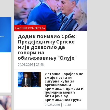
НАЈВИШЕ КОМЕНТАРА
Додик понизио Србе:
Предсједнику Српске
није дозволио да
говори на
обиљежавању "Олује"
04.08.2026 | 21:48
Источно Сарајево не
смије постати
сигурна кућа за
организовани
криминал, држава и
полиција морају
бити јаче од
криминалних група
04.08.2026 | 12:30