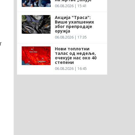
06.08.2026 | 15:41
Акција "Траса":
Више ухапшених
због препродаје
оружја
06.08.2026 | 17:35
т
Нови топлотни
талас од недеље,
очекује нас око 40
степени
06.08.2026 | 16:45