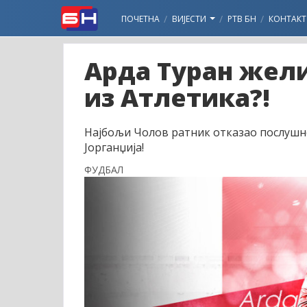
ПОЧЕТНА
ВИЈЕСТИ
РТВ БН
КОНТАКТ
Арда Туран жели
из Атлетика?!
Најбољи Чолов ратник отказао послушно
Јорганџија!
ФУДБАЛ