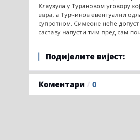
Клаузула у Турановом уговору кој
евра, а Турчинов евентуални одл
супротном, Симеоне неће допусти
саставу напусти тим пред сам поч
Подијелите вијест:
Коментари
/
0