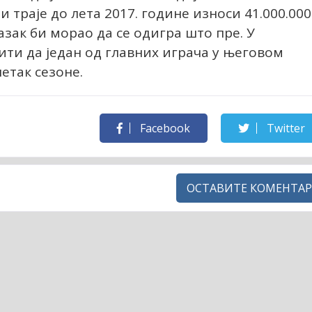
и траје до лета 2017. године износи 41.000.000
азак би морао да се одигра што пре. У
ти да један од главних играча у његовом
етак сезоне.
Facebook
Twitter
ОСТАВИТЕ КОМЕНТАР