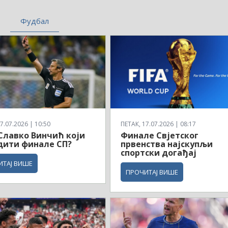
Фудбал
7.07.2026 | 10:50
ПЕТАК, 17.07.2026 | 08:17
 Славко Винчић који
Финале Свјетског
дити финале СП?
првенства најскупљи
спортски догађај
ИТАЈ ВИШЕ
ПРОЧИТАЈ ВИШЕ