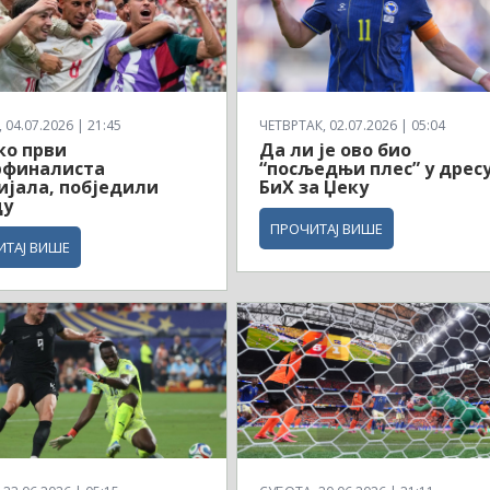
04.07.2026 | 21:45
ЧЕТВРТАК, 02.07.2026 | 05:04
ко први
Да ли је ово био
рфиналиста
“посљедњи плес” у дрес
јала, побједили
БиХ за Џеку
ду
ПРОЧИТАЈ ВИШЕ
ИТАЈ ВИШЕ