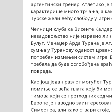
аргентински тренер. Атлетико је 
карактерише много трчања, а ка
Турске жели већу слободу у игри
Челници клуба са Висенте Калде
незадовољство није изразио личн
Булут. Менаџер Арда Турана је А
сумња у Туранову оданост црвено
потребан измењен систем игре. Бу
требала да буде ослобођена враћ
повреда.
Као још један разлог могућег Ту
помиње се већа плата коју би мог
тимова који се претходних седм
Европе је наводно заинтересован
Симеонеа, али како ствари стоје,