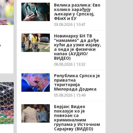
Велика разлика: Ево
колико зарађују
љекари у Српској,
ФБиХ и ЕУ
03.08.2026 | 10:47
Новинарку БН ТВ
"намамио" да дође
кући да узме изјаву,
у
а онда је физички
напао (АУДИО/
ВИДЕО)
06.08.2026 | 13:32
Република Српска је
приватна
територија
Милорада Додика
05.08.2026 | 15:49
Берјан: Видео
показује ко је
повезан са
криминалним
групама у Источном
Сарајеву (ВИДЕО)