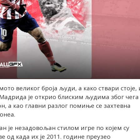
ото великог броја људи, а како ствари стоје, 
 Мадрида је открио блиским људима због чега
н, а као главни разлог помиње се захтевна
онеа.
ан је незадовољан стилом игре по којем су
 од када их је 2011. године преузео