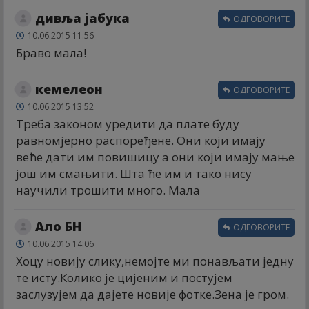
дивља јабука
ОДГОВОРИТЕ
10.06.2015 11:56
Браво мала!
кемелеон
ОДГОВОРИТЕ
10.06.2015 13:52
Треба законом уредити да плате буду
равномјерно распоређене. Они који имају
веће дати им повишицу а они који имају мање
још им смањити. Шта ће им и тако нису
научили трошити много. Мала
Ало БН
ОДГОВОРИТЕ
10.06.2015 14:06
Хоцу новију слику,немојте ми понављати једну
те исту.Колико је цијеним и постујем
заслузујем да дајете новије фотке.Зена је гром.