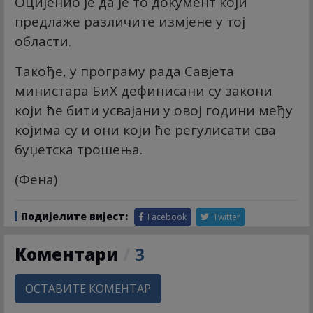
Оцијенио је да је то документ који
предлаже различите измјене у тој
области.
Такође, у програму рада Савјета
министара БиХ дефинисани су закони
који ће бити усвајани у овој години међу
којима су и они који ће регулисати сва
буџетска трошења.
(Фена)
Подијелите вијест:
Facebook
Twitter
Коментари
/
3
ОСТАВИТЕ КОМЕНТАР