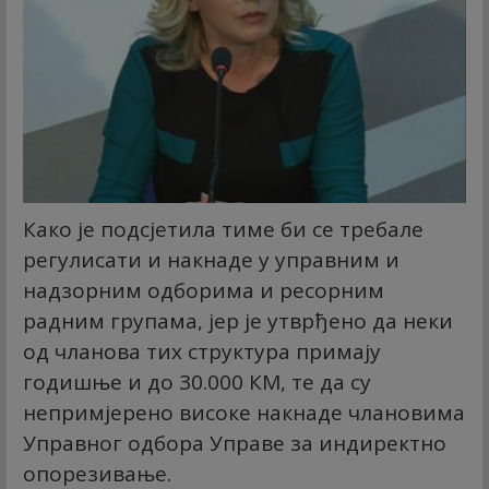
Како је подсјетила тиме би се требале
регулисати и накнаде у управним и
надзорним одборима и ресорним
радним групама, јер је утврђено да неки
од чланова тих структура примају
годишње и до 30.000 КМ, те да су
непримјерено високе накнаде члановима
Управног одбора Управе за индиректно
опорезивање.