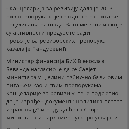
- Канцеларија за ревизију дала је 2013.
низ препорука које се односе на питање
регулисања накнада. Зато ме занима које
су активности предузете ради
провођења ревизорских препорука -
казала је Пандуревић.
Министар финансија БиХ Вјекослав
Беванда нагласио је да се Савјет
министара у цјелини озбиљно бави овим
питањем као и свим препорукама
Канцеларије за ревизију, те је подсјетио
да је израђен документ "Политика плата"
изражавајући наду да ће га Савјет
министара и парламент ускоро усвајати.