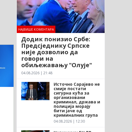
НАЈВИШЕ КОМЕНТАРА
Додик понизио Србе:
Предсједнику Српске
није дозволио да
говори на
обиљежавању "Олује"
04.08.2026 | 21:48
Источно Сарајево не
смије постати
сигурна кућа за
организовани
криминал, држава и
полиција морају
бити јаче од
криминалних група
04.08.2026 | 12:30