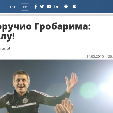
LAT
ЋР
оручио Гробарима:
лу!
дини!
14.05.2015 | 20