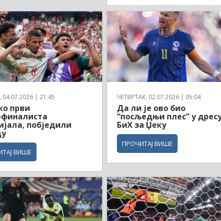
04.07.2026 | 21:45
ЧЕТВРТАК, 02.07.2026 | 05:04
ко први
Да ли је ово био
рфиналиста
“посљедњи плес” у дрес
јала, побједили
БиХ за Џеку
ду
ПРОЧИТАЈ ВИШЕ
ИТАЈ ВИШЕ