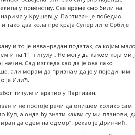
екипа у првенству. Све време смо били на
инарима у Крушевцу. Партизан је победио
 и тако два кола пре краја Супер лиге Србије
.
зану и то је изванредан податак, са којим мал
 и на 11. титулу... Не могу да кажем која ми 
ој начин. Сад изгледа као да је ова лако
ише, али морам да признам да је у појединим
о је Илић.
због титуле и вратио у Партизан.
тизан и не постоје речи да опишем колико сам
мо Куп, а онда ћу знати какви су ми планови, д
миран да одем на одмор", рекао је Дринчић.