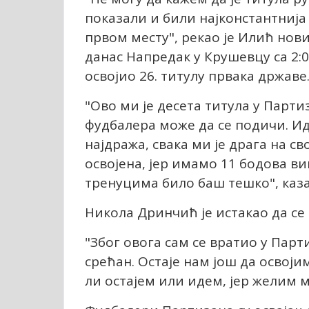
показали и били најконстантнија 
првом месту", рекао је Илић нов
данас Напредак у Крушевцу са 2:0
освојио 26. титулу првака државе
"Ово ми је десета титула у Парти
фудбалера може да се подичи. Идем
најдража, свака ми је драга на св
освојена, јер имамо 11 бодова в
тренуцима било баш тешко", каза
Никола Дринчић је истакао да се 
"Због овога сам се вратио у Пар
срећан. Остаје нам још да освоји
ли остајем или идем, јер желим 