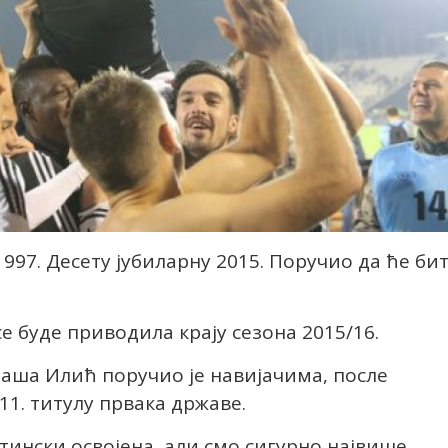
1997. Десету јубиларну 2015. Поручио да ће би
се буде приводила крају сезона 2015/16.
аша Илић поручио је навијачима, после
11. титулу првака државе.
утински освојена, али смо сигурно највише