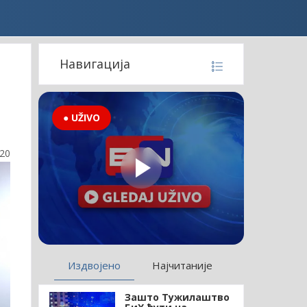
Навигација
● UŽIVO
:20
Издвојено
Најчитаније
Зашто Тужилаштво