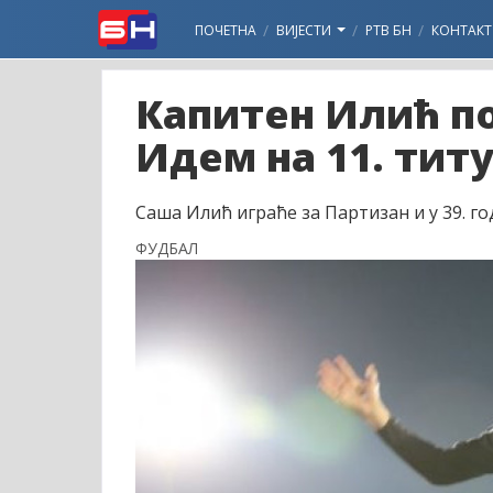
ПОЧЕТНА
ВИЈЕСТИ
РТВ БН
КОНТАКТ
Капитен Илић п
Идем на 11. титу
Саша Илић играће за Партизан и у 39. го
ФУДБАЛ