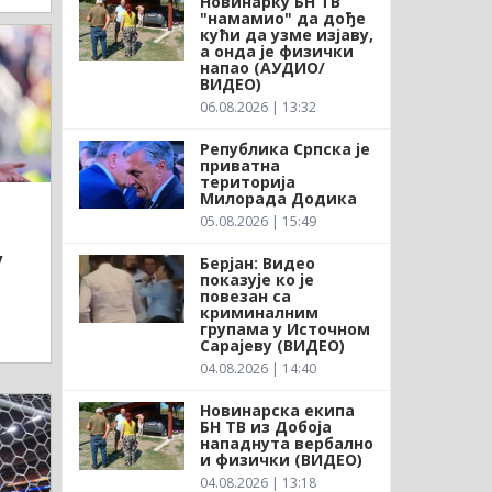
Новинарку БН ТВ
"намамио" да дође
кући да узме изјаву,
а онда је физички
напао (АУДИО/
ВИДЕО)
06.08.2026 | 13:32
Република Српска је
приватна
територија
Милорада Додика
05.08.2026 | 15:49
у
Берјан: Видео
показује ко је
повезан са
криминалним
групама у Источном
Сарајеву (ВИДЕО)
04.08.2026 | 14:40
Новинарска екипа
БН ТВ из Добоја
нападнута вербално
и физички (ВИДЕО)
04.08.2026 | 13:18