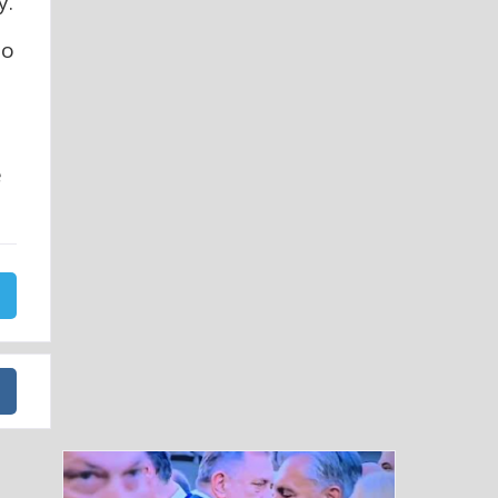
у.
мо
е