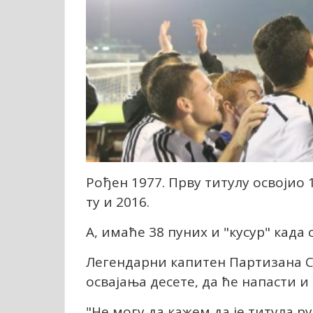
Рођен 1977. Прву титулу освојио 
ту и 2016.
А, имаће 38 пуних и "кусур" када 
Легендарни капитен Партизана С
освајања десете, да ће напасти и 
"Не могу да кажем да је титула р