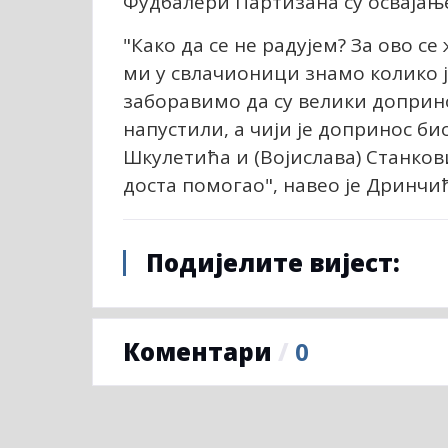
Фудбалери Партизана су освајање
"Како да се не радујем? За ово се
ми у свлачионици знамо колико ју
заборавимо да су велики доприно
напустили, а чији је допринос би
Шкулетића и (Војислава) Станков
доста помогао", навео је Дринчић
Подијелите вијест:
Коментари
/
0