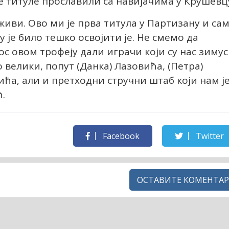
 титуле прославили са навијачима у Крушевц
 живи. Ово ми је прва титула у Партизану и са
 је било тешко освојити је. Не смемо да
с овом трофеју дали играчи који су нас зимус
о велики, попут (Данка) Лазовића, (Петра)
ића, али и претходни стручни штаб који нам ј
.
Facebook
Twitter
ОСТАВИТЕ КОМЕНТАР