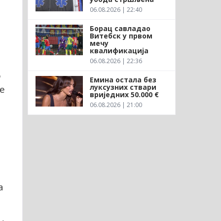
06.08.2026 | 22:40
Борац савладао
Витебск у првом
мечу
квалификација
06.08.2026 | 22:36
о
Емина остала без
луксузних ствари
је
вриједних 50.000 €
06.08.2026 | 21:00
а