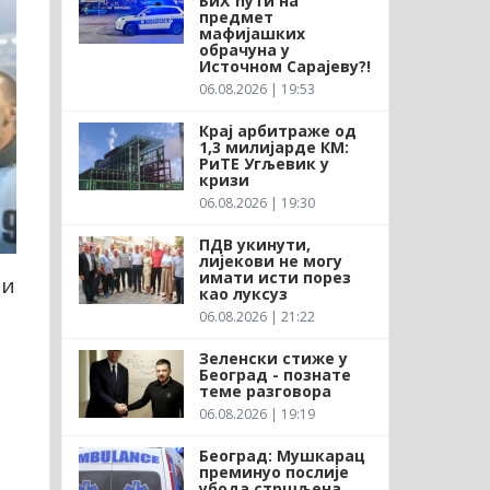
БиХ ћути на
предмет
мафијашких
обрачуна у
Источном Сарајеву?!
06.08.2026 | 19:53
Крај арбитраже од
1,3 милијарде КМ:
РиТЕ Угљевик у
кризи
06.08.2026 | 19:30
ПДВ укинути,
лијекови не могу
имати исти порез
ти
као луксуз
06.08.2026 | 21:22
Зеленски стиже у
Београд - познате
теме разговора
06.08.2026 | 19:19
Београд: Мушкарац
преминуо послије
убода стршљена