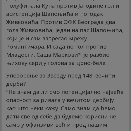
полуфинала Купа против Јагодине гол и
асистенција Шапоњића и погодак
Живковића. Против ОФК Београда два
гола Живковића, један на пас Шапоњића,
који је и сам затресао мрежу
Романтичара. И сада по гол против
Младости. Саша Марковић је разбио
њихову серију голова за црно-беле.
Упозорење за Звезду пред 148. вечити
дерби?
"Не знам да ли смо потенцијално највећа
опасност за ривала у вечитом дербију
као што неки кажу. Само знам да ћемо
дати све од себе да будемо корисни не
само у офанзиви већ и пред нашим