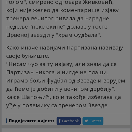
голом", смирено одговара Живковић,
који није желео да коментарише изјаву
тренера вечитог ривала да наредне
недеље "неке екипе" долазе у госте
Црвеној звезди у "храм фудбала".
Како иначе навијачи Партизана називају
своје буњиште.
"Нисам чуо за ту изјаву, али знам да се
Партизан никога и нигде не плаши.
Играмо бољи фудбал од Звезде и верујем
да ћемо је добити у вечитом дербију",
каже Шапоњић, који такође избегава да
уђе у полемику са тренером Звезде.
Подијелите вијест:
Facebook
Twitter