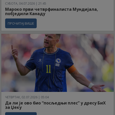
СУБОТА, 04.07.2026 | 21:45
Мароко први четврфиналиста Мундијала,
побједили Канаду
ПРОЧИТАЈ ВИШЕ
ЧЕТВРТАК, 02.07.2026 | 05:04
Да ли је ово био “посљедњи плес” у дресу БиХ
за Џеку