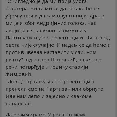
"Очигледно је да ми прија улога
стартера. Чини ми се да некако боље
уђем у меч и да сам опуштенији. Драго
ми је и због Андријиних голова. Нас
двојица се одлично слажемо и у
Партизану и у репрезентацији. Ништа од
овога није случајно. И надам се да ћемо и
против Звезда наставити у сличном
ритму", одговара Шапоњић, а његове
речи потврђује и годину старији
Живковић.
"Добру сарадњу из репрезентација
пренели смо на Партизан или обрнуто.
Иде нам лепо и заједно и свакоме
понаособ".
Да резимирамо. У реванш мечу