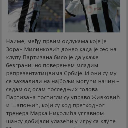
Наиме, међу првим одлукама које је
Зоран Милинковић донео када је сео на
клупу Партизана било је да укаже
безгранично поверењем младим
репрезентатицвима Србије. И они су му
се захвалили на најбољи могући начин –
седам од осам последњих голова
Партизана постигли су управо Живковић
и Шапоњић, који су код претходног
тренера Марка Николића углавном
шансу добијали улазећи у игру са клупе.