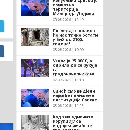
Република Српска је
приватна
територија
Милорада Додика
05.08.2026 | 15:49
Погледајте колико
ће нас тачно остати
у БиХ до 2100.
године!
05.08.2026 | 10:00
Узела је 25.000€, а
одбила да се рукује
са
градоначелником!
07.08.2026 | 15:10
Синоћ смо видјели
највеће понижење
институција Српске
05.08.2026 | 12:25
Када изједначите
корупцију са
издајом имаћете
своју земљу