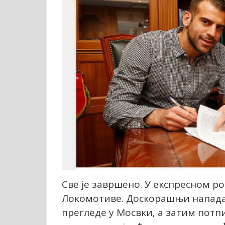
Све је завршено. У експресном р
Локомотиве. Доскорашњи нападач
прегледе у Мосвки, а затим пот