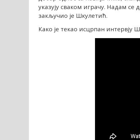
указују сваком играчу. Надам се 
закључио је Шкулетић.
Како је текао исцрпан интервју Ш