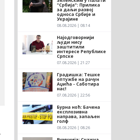
Зеленским у Палати
"Србија": Прилика
за даљи развој
односа Србије и
Украјине
08.08.2026 | 08:14
Најодговорнији
људи нису
заштитили
интересе Републике
Српске
07.08.2026 | 21:27
Градишка: Тешке
оптужбе на рачун
Аџића - Саботира
нас!
07.08.2026 | 22:56
Бурна ноћ: Бачена
експлозивна
направа, запаљен
голф
08.08.2026 | 08:26
,
Румунија: Снажна