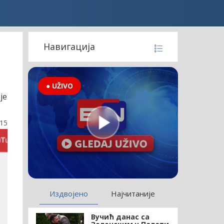
Навигација
● UŽIVO
је
:15
Издвојено
Најчитаније
Вучић данас са