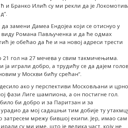
ћ и Бранко Илић су ми рекли да је Локомотив
д“.
 да замени Дамеа Ендојеа који се отиснуо у
 у виду Романа Пављученка и да ће одмах
тић је обећао да ће и на новој адреси трести
 21 гол на 27 мечева у свим такмичењима.
и ја играли добро, а трудићу се да дајем голо
оновим у Москви бићу срећан“.
е десило ако у перспективи Московљани и црно
ној фази Лиге шампиона, а он постигне гол.
, било би добро и за Паритзан и за
 урадио да мој садашњи тим добије ту утакмц
о затресем мрежу бившој екипи. Јер, имао сам
ирали су ми име, што је велика част, коју не