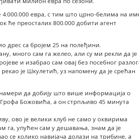
ађивати милион евра по сезони.
 4.000.000 евра, с тим што црно-белима на им
ок ће преосталих 800.000 добити агент
о дрес са бројем 25 на полеђини.
ну, много сам га желео, али су ми рекли да је
ојеве и изабрао сам овај без посебног разлог
 рекао је Шкулетић, уз напомену да је срећан
у намери да добију што више информација о
Грофа Божовића, а он стрпљиво 45 минута
иву, ово је велики клуб не само у оквирима
ам га, упућен сам у дешавања, знам да је
ао се колико навијача долази на трибине, а