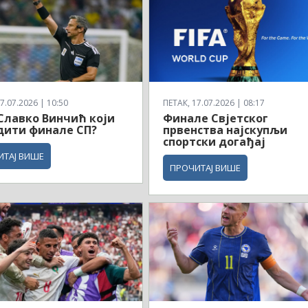
7.07.2026 | 10:50
ПЕТАК, 17.07.2026 | 08:17
 Славко Винчић који
Финале Свјетског
дити финале СП?
првенства најскупљи
спортски догађај
ИТАЈ ВИШЕ
ПРОЧИТАЈ ВИШЕ