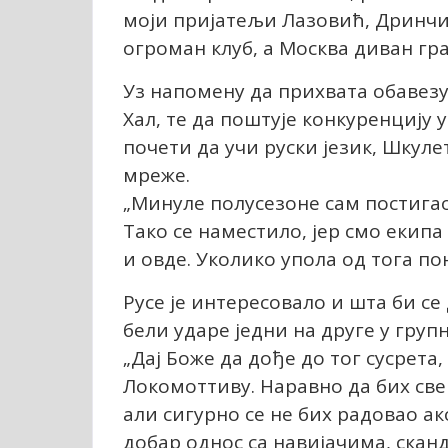
моји пријатељи Лазовић, Дринчи
огроман клуб, а Москва диван гра
Уз напомену да прихвата обавезу
Хал, те да поштује конкуренцију
почети да учи руски језик, Шкуле
мреже.
„Минуле полусезоне сам постигао
Тако се наместило, јер смо екипа 
и овде. Уколико упола од тога п
Русе је интересовало и шта би с
бели ударе једни на друге у груп
„Дај Боже да дође до тог сусрета
Локомоттиву. Наравно да бих све
али сигурно се не бих радовао ак
добар однос са навијачима, сканд