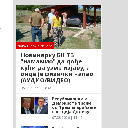
.
НАЈВИШЕ КОМЕНТАРА
Новинарку БН ТВ
"намамио" да дође
кући да узме изјаву, а
онда је физички напао
(АУДИО/ВИДЕО)
06.08.2026 | 13:32
Републиканци и
Демократе траже
од Трампа враћање
санкција Додику
07.08.2026 | 11:19