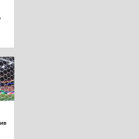
у
тив