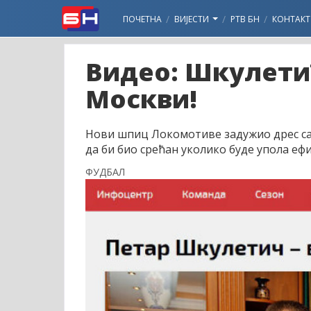
ПОЧЕТНА
ВИЈЕСТИ
РТВ БН
КОНТАКТ
Видео: Шкулети
Москви!
Нови шпиц Локомотиве задужио дрес са б
да би био срећан уколико буде упола еф
ФУДБАЛ