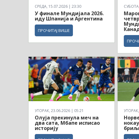
СРЕДА, 15.07.2026 | 23:30
СУБОТА, 
У финале Мундијала 2026.
Маро
иду Шпанија и Аргентина
четв
Мунди
Кана
ПРОЧИТАЈ ВИШЕ
ПРОЧ
УТОРАК, 23.06.2026 | 05:21
УТОРАК, 
Олуја прекинула меч на
Норв
два сата, Мбапе исписао
нокау
историју
бриљ