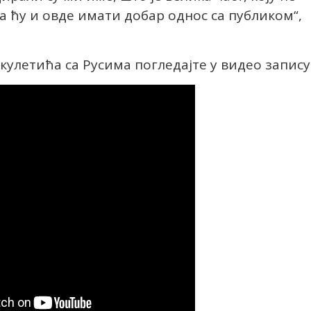
да ћу и овде имати добар однос са публиком“,
кулетића са Русима погледајте у видео запису