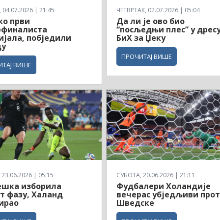
04.07.2026 | 21:45
ЧЕТВРТАК, 02.07.2026 | 05:04
ко први
Да ли је ово био
рфиналиста
“посљедњи плес” у дрес
јала, побједили
БиХ за Џеку
ду
ПРОЧИТАЈ ВИШЕ
ИТАЈ ВИШЕ
23.06.2026 | 05:15
СУБОТА, 20.06.2026 | 21:11
ешка изборила
Фудбалери Холандије
т фазу, Халанд
вечерас убједљиви про
ирао
Шведске