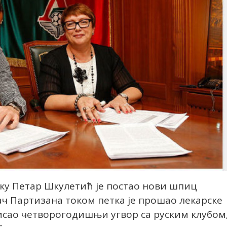
оку Петар Шкулетић је постао нови шпиц
 Партизана током петка је прошао лекарске
писао четворогодишњи угвор са руским клубом