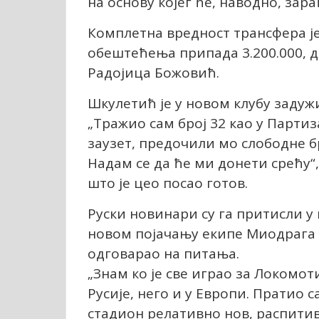
на основу којег ће, наводно, зар
Комплетна вредност трансфера је
обештећења припада 3.200.000, д
Радојица Божовић.
Шкулетић је у новом клубу задужи
„Тражио сам број 32 као у Партиза
заузет, предочили мо слободне бр
Надам се да ће ми донети срећу“,
што је цео посао готов.
Руски новинари су га притисли 
новом појачању екипе Миодрага 
одговарао на питања.
„Знам ко је све играо за Локомот
Русије, него и у Европи. Пратио с
стадион релативно нов, распитив