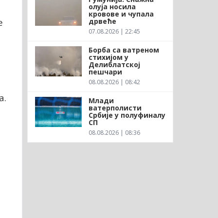
олуја носила
кровове и чупала
е
дрвеће
07.08.2026 | 22:45
Борба са ватреном
стихијом у
Делиблатској
пешчари
08.08.2026 | 08:42
а.
Млади
ватерполисти
Србије у полуфиналу
СП
08.08.2026 | 08:36