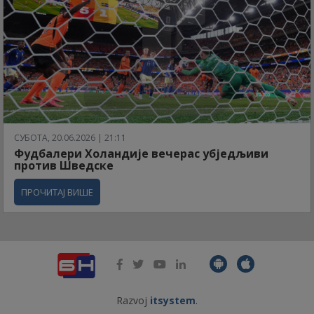
СУБОТА, 20.06.2026 | 21:11
Фудбалери Холандије вечерас убједљиви
против Шведске
ПРОЧИТАЈ ВИШЕ
Razvoj
itsystem
.