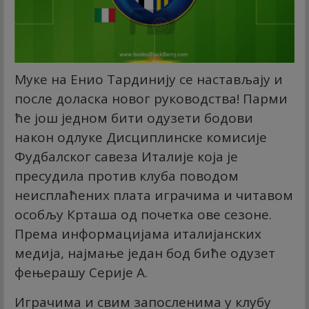
Муке на Енио Тардинију се настављају и
после доласка новог руководства! Парми
ће још једном бити одузети бодови
након одлуке Дисциплинске комисије
Фудбалског савеза Италије која је
пресудила против клуба поводом
неисплаћених плата играчима и читавом
особљу Крташа од почетка ове сезоне.
Према информацијама италијанских
медија, најмање један бод биће одузет
фењерашу Серије А.
Играчима и свим запосленима у клубу