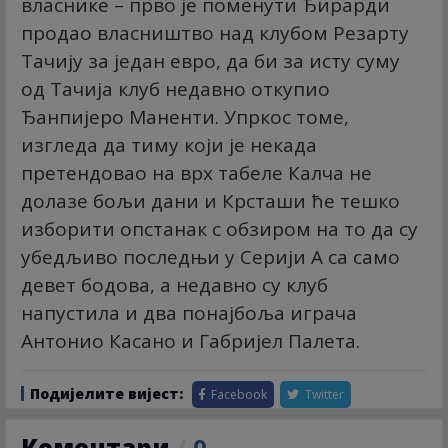
власнике – прво је поменути Ђирарди
продао власништво над клубом Резарту
Тачију за један евро, да би за исту суму
од Тачија клуб недавно откупио
Ђанпијеро Маненти. Упркос томе,
изгледа да тиму који је некада
претендовао на врх табеле Калча не
долазе бољи дани и Крсташи ће тешко
изборити опстанак с обзиром на то да су
убедљиво последњи у Серији А са само
девет бодова, а недавно су клуб
напустила и два понајбоља играча
Антонио Касано и Габријел Палета.
Подијелите вијест:
Facebook
Twitter
Коментари
/
0