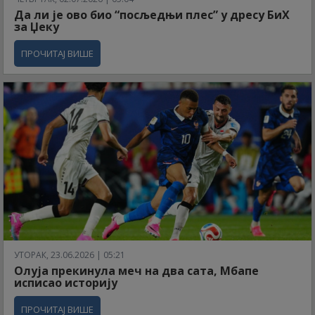
Да ли је ово био “посљедњи плес” у дресу БиХ
за Џеку
ПРОЧИТАЈ ВИШЕ
УТОРАК, 23.06.2026 | 05:21
Олуја прекинула меч на два сата, Мбапе
исписао историју
ПРОЧИТАЈ ВИШЕ