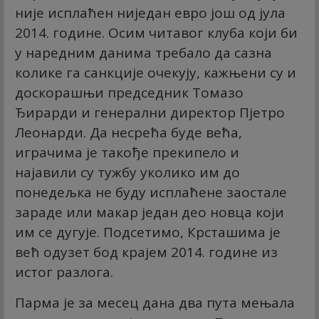
није исплаћен ниједан евро још од јула
2014. године. Осим читавог клуба који би
у наредним данима требало да сазна
колике га санкције очекују, кажњени су и
доскорашњи председник Томазо
Ђирарди и генерални директор Пјетро
Леонарди. Да несрећа буде већа,
играчима је такође прекипело и
најавили су тужбу уколико им до
понедељка не буду исплаћене заостале
зараде или макар један део новца који
им се дугује. Подсетимо, Крсташима је
већ одузет бод крајем 2014. године из
истог разлога.
Парма је за месец дана два пута мењала