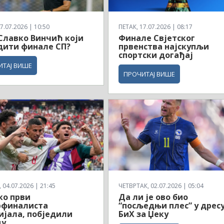
7.07.2026 | 10:50
ПЕТАК, 17.07.2026 | 08:17
 Славко Винчић који
Финале Свјетског
дити финале СП?
првенства најскупљи
спортски догађај
ИТАЈ ВИШЕ
ПРОЧИТАЈ ВИШЕ
04.07.2026 | 21:45
ЧЕТВРТАК, 02.07.2026 | 05:04
ко први
Да ли је ово био
рфиналиста
“посљедњи плес” у дрес
јала, побједили
БиХ за Џеку
ду