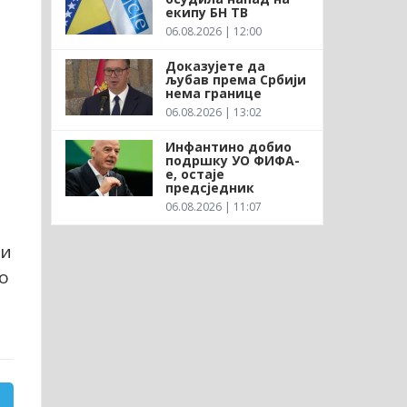
екипу БН ТВ
06.08.2026 | 12:00
Доказујете да
љубав према Србији
нема границе
06.08.2026 | 13:02
а
Инфантино добио
подршку УО ФИФА-
е, остаје
предсједник
06.08.2026 | 11:07
ни
о