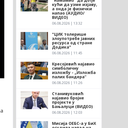
"намамио" да дође
кући да узме изјаву,
а онда је физички
напао (АУДИО/
ВИДЕО)
06.08.2026 | 13:32
"ЦИК толерише
злоупотребе јавних
ресурса од стране
Додика"
06.08.2026 | 11:45
Кресојевић најавио
симболичну
изложбу - „Изложба
палих бандера“
06.08.2026 | 11:26
Станивуковић
најавио бројне
пројекте у
Бањалуци (ВИДЕО)
на
06.08.2026 | 12:03
Мисија ОЕБС-а у БиХ
осудила напад на