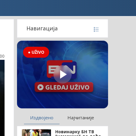
Навигација
● UŽIVO
:00
Издвојено
Најчитаније
Новинарку БН ТВ