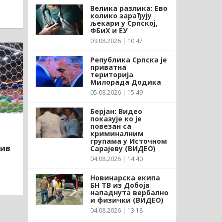
Велика разлика: Ево
колико зарађују
љекари у Српској,
ФБиХ и ЕУ
03.08.2026 | 10:47
Република Српска је
приватна
територија
Милорада Додика
05.08.2026 | 15:49
Берјан: Видео
показује ко је
повезан са
криминалним
групама у Источном
тив
Сарајеву (ВИДЕО)
04.08.2026 | 14:40
Новинарска екипа
БН ТВ из Добоја
нападнута вербално
и физички (ВИДЕО)
04.08.2026 | 13:18