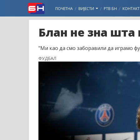
ПОЧЕТНА
ВИЈЕСТИ
РТВ БН
КОНТАКТ
Блан не зна шта 
"Ми као да смо заборавили да играмо фуд
ФУДБАЛ