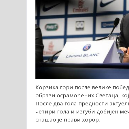
Корзика гори после велике побед
образи осрамоћених Светаца, који
После два гола предности актуе
четири гола и изгуби добијен ме
снашао је прави хорор.