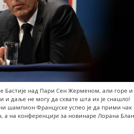
е Бастије над Пари Сен Жерменом, али горе и
 и даље не могу да схвате шта их је снашло!
лни шампион Француске успео је да прими чак
ч, а на конференцији за новинаре Лорана Бла