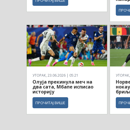
ПРОЧИТАЈ ВИШЕ
ПРОЧ
УТОРАК, 23.06.2026 | 05:21
УТОРАК, 
Олуја прекинула меч на
Норв
два сата, Мбапе исписао
нокау
историју
бриљ
ПРОЧИТАЈ ВИШЕ
ПРОЧ