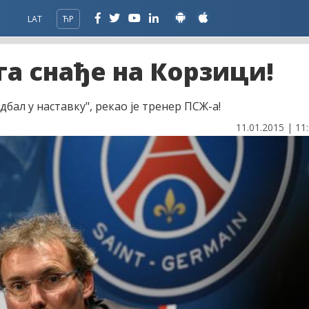
LAT
ЋР
га снађе на Корзици!
бал у наставку", рекао је тренер ПСЖ-а!
11.01.2015 | 11