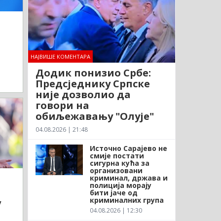
НАЈВИШЕ КОМЕНТАРА
Додик понизио Србе:
Предсједнику Српске
није дозволио да
говори на
обиљежавању "Олује"
04.08.2026 | 21:48
Источно Сарајево не
смије постати
сигурна кућа за
организовани
криминал, држава и
полиција морају
бити јаче од
криминалних група
у
04.08.2026 | 12:30