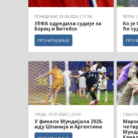
ПОНЕДЕЉАК, 03.08.2026 | 17:38
ПЕТАК, 1
УЕФА одредила судије за
Ко је
Борац и Витебск
ће су
ПРОЧИТАЈ ВИШЕ
ПРОЧ
СРЕДА, 15.07.2026 | 23:30
СУБОТА, 
У финале Мундијала 2026.
Маро
иду Шпанија и Аргентина
четв
Мунди
Кана