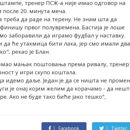
штампе, тренер ПСЖ-а није имао одговор на
 после 20. минута меча.
 треба да раде на терену. Не знам шта да
м финишу првог полувремена. Бастија је лоше
смо заборавили да играмо фудбал у наставку.
и да ће утакмица бити лака, јер смо имали дв
о", рекао је Блан.
м имао мањак поштовања према ривалу, тренер
рност у игри скупо коштала.
да идемо даље. Један је да се ништа не проме
уги је онај којим желим да корачамо - да нешт
. Ако не буде тако биће јако тешко",
Facebook
Twitter