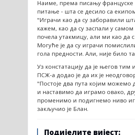
Наиме, према писању француске 
питање - шта се десило са екипом
"Играчи као да су заборавили шта
кажем, као да су заспали у само
почела утакмицу, али ми као да 
Могуће је да су играчи помислил
гола предности. Али, није било так
Уз констатацију да је његов ти
ПСЖ-а додао је да их је неодгово
"Постоје два пута којим можемо 
и наставимо да играмо овако, др
променимо и подигнемо ниво игре
закључио је Блан.
Подијелите вијест: