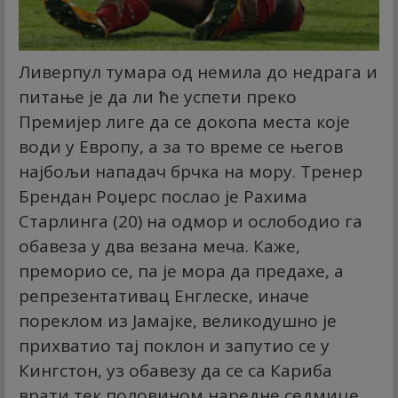
Ливерпул тумара од немила до недрага и
питање је да ли ће успети преко
Премијер лиге да се докопа места које
води у Европу, а за то време се његов
најбољи нападач брчка на мору. Тренер
Брендан Роџерс послао је Рахима
Старлинга (20) на одмор и ослободио га
обавеза у два везана меча. Каже,
преморио се, па је мора да предахе, а
репрезентативац Енглеске, иначе
пореклом из Јамајке, великодушно је
прихватио тај поклон и запутио се у
Кингстон, уз обавезу да се са Кариба
врати тек половином наредне седмице,