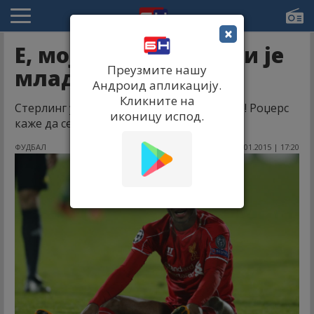
×
Е, мој Рахиме, гдје ти је
Преузмите нашу
младост?!
Андроид апликацију.
Кликните на
Стерлинг у сред сезоне отишао на одмор! Роџерс
иконицу испод.
каже да се преморио!
ФУДБАЛ
10.01.2015 | 17:20