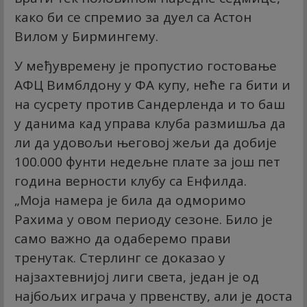
како би се спремио за дуел са Астон
Вилом у Бирмингему.
У међувремену је пропустио гостовање
АФЦ Вимблдону у ФА купу, неће га бити и
на сусрету против Сандерленда и то баш
у данима кад управа клуба размишља да
ли да удовољи његовој жељи да добије
100.000 фунти недељне плате за још пет
година верности клубу са Енфилда.
„Моја намера је била да одморимо
Рахима у овом периоду сезоне. Било је
само важно да одаберемо прави
тренутак. Стерлинг се доказао у
најзахтевнијој лиги света, један је од
најбољих играча у првенству, али је доста