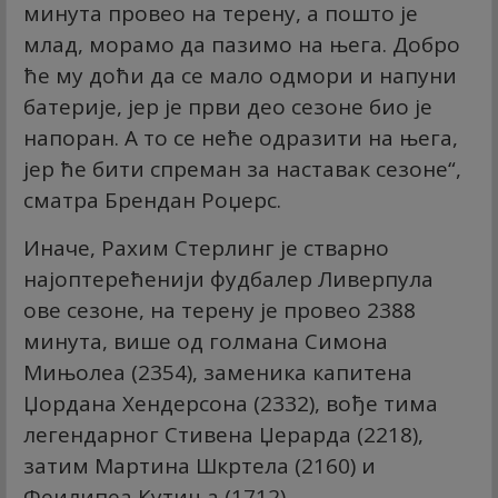
минута провео на терену, а пошто је
млад, морамо да пазимо на њега. Добро
ће му доћи да се мало одмори и напуни
батерије, јер је први део сезоне био је
напоран. А то се неће одразити на њега,
јер ће бити спреман за наставак сезоне“,
сматра Брендан Роџерс.
Иначе, Рахим Стерлинг је стварно
најоптерећенији фудбалер Ливерпула
ове сезоне, на терену је провео 2388
минута, више од голмана Симона
Мињолеа (2354), заменика капитена
Џордана Хендерсона (2332), вође тима
легендарног Стивена Џерарда (2218),
затим Мартина Шкртела (2160) и
Феилипеа Кутиња (1712).