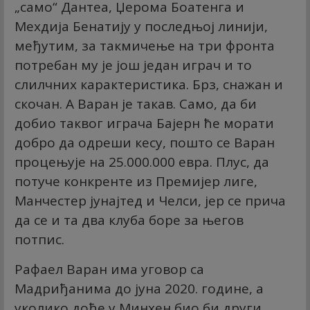
„само“ Дантеа, Џерома Боатенга и
Мехдија Бенатију у последњој линији,
међутим, за такмичење на три фронта
потребан му је још један играч и то
слилчних карактеристика. Брз, снажан и
скочан. А Варан је такав. Само, да би
добио таквог играча Бајерн ће морати
добро да одреши кесу, пошто се Варан
процењује на 25.000.000 евра. Плус, да
потуче конкренте из Премијер лиге,
Манчестер јунајтед и Челси, јер се прича
да се и та два клуба боре за његов
потпис.
Рафаел Варан има уговор са
Мадриђанима до јуна 2020. године, а
уколико дође у Минхен био би други