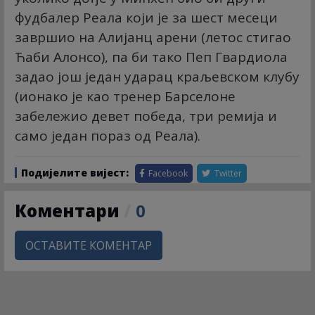
фудбалер Реала који је за шест месеци
завршио на Алијанц арени (летос стигао
Ћаби Алонсо), па би тако Пеп Гвардиола
задао још један ударац краљевском клубу
(ионако је као тренер Барселоне
забележио девет победа, три ремија и
само један пораз од Реала).
Подијелите вијест:
Facebook
Twitter
Коментари
/
0
ОСТАВИТЕ КОМЕНТАР