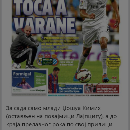
За сада само млади Џошуа Кимих
(остављен на позајмици Лајпцигу), а до
краја прелазног рока по свој прилици