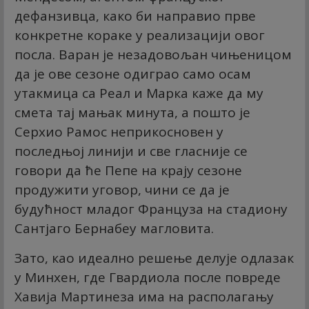
дефанзивца, како би направио прве
конкретне кораке у реализацији овог
посла. Варан је незадовољан чињеницом
да је ове сезоне одиграо само осам
утакмица са Реал и Марка каже да му
смета тај мањак минута, а пошто је
Серхио Рамос неприкосновен у
последњој линији и све гласније се
говори да ће Пепе на крају сезоне
продужити уговор, чини се да је
будућност младог Француза на стадиону
Сантјаго Бернабеу магловита.
Зато, као идеално решење делује одлазак
у Минхен, где Гвардиола после повреде
Хавија Мартинеза има на располагању