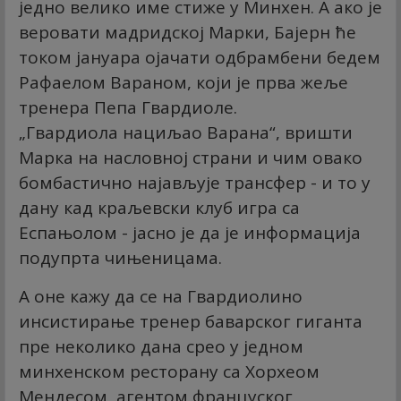
једно велико име стиже у Минхен. А ако је
веровати мадридској Марки, Бајерн ће
током јануара ојачати одбрамбени бедем
Рафаелом Вараном, који је прва жеље
тренера Пепа Гвардиоле.
„Гвардиола нациљао Варана“, вришти
Марка на насловној страни и чим овако
бомбастично најављује трансфер - и то у
дану кад краљевски клуб игра са
Еспањолом - јасно је да је информација
подупрта чињеницама.
А оне кажу да се на Гвардиолино
инсистирање тренер баварског гиганта
пре неколико дана срео у једном
минхенском ресторану са Хорхеом
Мендесом, агентом француског