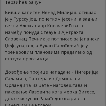
Терзићев рачун.
Бивши капитен Ненад Милијаш отишао
је у Турску још почетком јесени, а задњи
везни Александар Ковачевић вага
између понуда Стеауе и Ајнтрахта.
Словенац Печник је потписао за јапански
Џеф јунајтед, а Вукан Савићевић је у
тренеровим плановима предалеко од
статуса првотимца.
Довођење тројице нападача - Нигеријца
Саламија, Паркера из Домжала и
Орландића из Зете - наговештава и
паковање Лазовића кога мерка Витесе,
док се искусни Ракић договорио са
кинеским Ћингдаом.