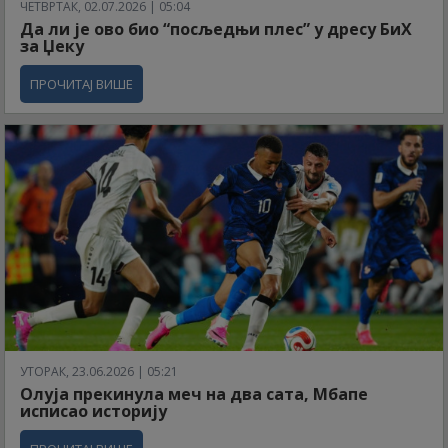
ЧЕТВРТАК, 02.07.2026 | 05:04
Да ли је ово био “посљедњи плес” у дресу БиХ
за Џеку
ПРОЧИТАЈ ВИШЕ
УТОРАК, 23.06.2026 | 05:21
Олуја прекинула меч на два сата, Мбапе
исписао историју