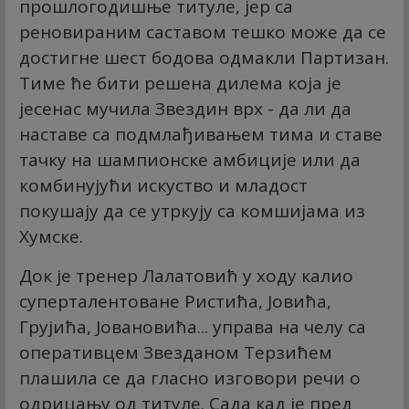
прошлогодишње титуле, јер са
реновираним саставом тешко може да се
достигне шест бодова одмакли Партизан.
Тиме ће бити решена дилема која је
јесенас мучила Звездин врх - да ли да
наставе са подмлађивањем тима и ставе
тачку на шампионске амбиције или да
комбинујући искуство и младост
покушају да се утркују са комшијама из
Хумске.
Док је тренер Лалатовић у ходу калио
суперталентоване Ристића, Јовића,
Грујића, Јовановића... управа на челу са
оперативцем Звезданом Терзићем
плашила се да гласно изговори речи о
одрицању од титуле. Сада кад је пред