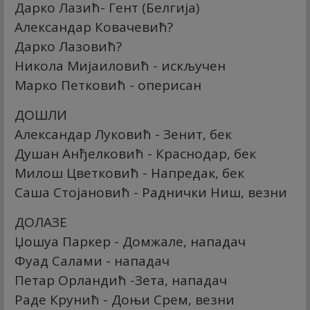
Дарко Лазић- Гент (Белгија)
Александар Ковачевић?
Дарко Лазовић?
Никола Мијаиловић - искључен
Марко Петковић - оперисан
ДОШЛИ
Александар Луковић - Зенит, бек
Душан Анђелковић - Краснодар, бек
Милош Цветковић - Напредак, бек
Саша Стојановић - Раднички Ниш, везни
ДОЛАЗЕ
Џошуа Паркер - Домжале, нападач
Фуад Салами - нападач
Петар Орландић -Зета, нападач
Раде Крунић - Доњи Срем, везни