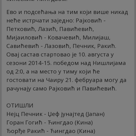
Ево и подсећања на тим који више никад
неће истрчати заједно: Рајковић -
Петковић, Лазић, Павићевић,
Мијаиловић - Ковачевић, Милијаш,
Савићевић - Лазовић, Печник, Ракић.
Овај састав стартовао је 10. августа у
сезони 2014-15. победом над Нишлијама
од 2:0, а на место у тиму који ће
гостовати на Чаиру 21. фебруара могу да
рачунају само Рајковић и Павићевић.
ОТИШЛИ
Нејц Печник - Џеф јунајтед (Јапан)
Горан Гогић - Ћингдао (Кина)
Ђорђе Ракић - Ћингдао (Кина)