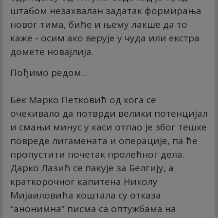
штабом незахвалан задатак формирања
новог тима, биће и њему лакше да то
каже - осим ако верује у чуда или екстра
домете новајлија.
Пођимо редом...
Бек Марко Петковић од кога се
очекивало да потврди велики потенцијал
и смањи минус у каси отпао је због тешке
повреде лигамената и операције, па ће
пропустити почетак пролећног дела.
Дарко Лазић се пакује за Белгију, а
краткорочног капитена Николу
Мијаиловића коштала су отказа
“анонимна” писма са оптужбама на