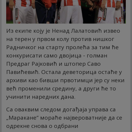
Из екипе коју је Ненад Лалатовић извео
на терен у првом колу против нишког
Радничког на старту пролећа за тим ће
конкурисати само двојица - голман
Предраг Рајковић и штопер Саво
Павићевић. Остала деветорица остаће у
архиви као бивши првотимци јер су неки
већ променили средину, а други ће то
учинити наредних дана.
Са оваквим следом догађаја управа са
„Маракане“ мораће највероватније да се
одрекне снова о одбрани