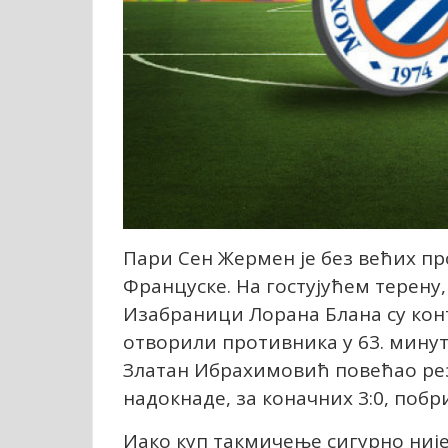
Пари Сен Жермен је без већих пр
Француске. На гостујућем терену
Изабраници Лорана Блана су кон
отворили противника у 63. минут
Златан Ибрахимовић повећао резу
надокнаде, за коначних 3:0, побр
Иако куп такмичење сигурно није