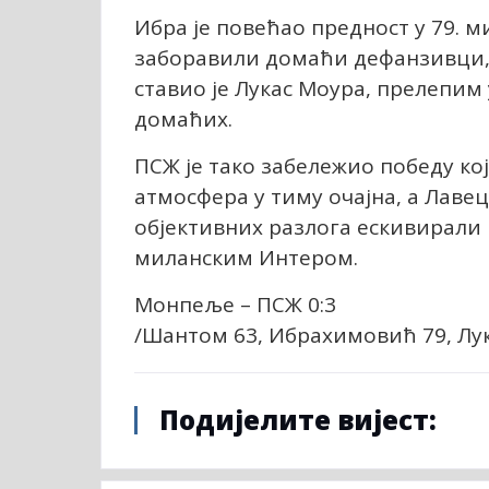
Ибра је повећао предност у 79. м
заборавили домаћи дефанзивци, а
ставио је Лукас Моура, прелепим
домаћих.
ПСЖ је тако забележио победу кој
атмосфера у тиму очајна, а Лавец
објективних разлога ескивирали 
миланским Интером.
Монпеље – ПСЖ 0:3
/Шантом 63, Ибрахимовић 79, Лу
Подијелите вијест: