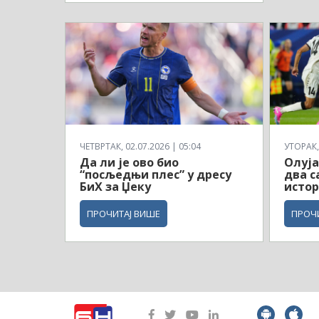
ЧЕТВРТАК, 02.07.2026 | 05:04
УТОРАК, 
Да ли је ово био
Олуја
“посљедњи плес” у дресу
два с
БиХ за Џеку
истор
ПРОЧИТАЈ ВИШЕ
ПРОЧ