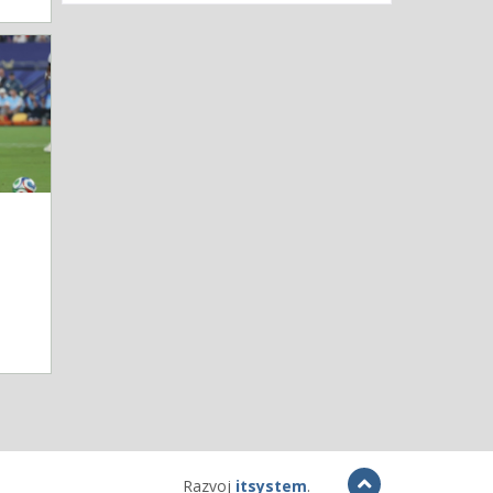
Razvoj
itsystem
.