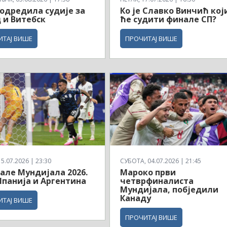
одредила судије за
Ко је Славко Винчић кој
 и Витебск
ће судити финале СП?
ИТАЈ ВИШЕ
ПРОЧИТАЈ ВИШЕ
5.07.2026 | 23:30
СУБОТА, 04.07.2026 | 21:45
але Мундијала 2026.
Мароко први
панија и Аргентина
четврфиналиста
Мундијала, побједили
Канаду
ИТАЈ ВИШЕ
ПРОЧИТАЈ ВИШЕ