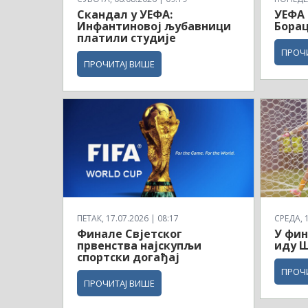
Скандал у УЕФА:
УЕФА 
Инфантиновој љубавници
Борац
платили студије
ПРОЧ
ПРОЧИТАЈ ВИШЕ
ПЕТАК, 17.07.2026 | 08:17
СРЕДА, 1
Финале Свјетског
У фин
првенства најскупљи
иду Ш
спортски догађај
ПРОЧ
ПРОЧИТАЈ ВИШЕ