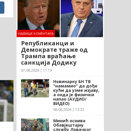
НАЈВИШЕ КОМЕНТАРА
Републиканци и
Демократе траже од
Трампа враћање
санкција Додику
07.08.2026 | 11:19
Новинарку БН ТВ
"намамио" да дође
кући да узме изјаву,
а онда је физички
напао (АУДИО/
ВИДЕО)
06.08.2026 | 13:32
Минић оснива
Обавјештајну
службу Ловачког