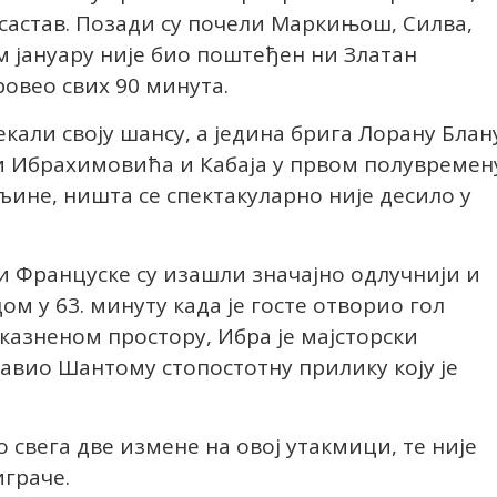
 састав. Позади су почели Маркињош, Силва,
м јануару није био поштеђен ни Златан
ровео свих 90 минута.
кали своју шансу, а једина брига Лорану Блан
и Ибрахимовића и Кабаја у првом полувремен
љине, ништа се спектакуларно није десило у
 Француске су изашли значајно одлучнији и
ом у 63. минуту када је госте отворио гол
казненом простору, Ибра је мајсторски
авио Шантому стопостотну прилику коју је
 свега две измене на овој утакмици, те није
играче.