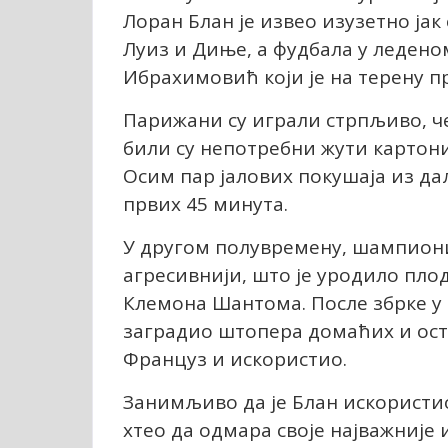
Лоран Блан је извео изузетно јак
Луиз и Диње, а фудбала у ледено
Ибрахимовић који је на терену п
Парижани су играли стрпљиво, че
били су непотребни жути картон
Осим пар јалових покушаја из да
првих 45 минута.
У другом полувремену, шампиони
агресивнији, што је уродило плод
Клемона Шантома. После збрке у 
заградио штопера домаћих и ост
Француз и искористио.
Занимљиво да је Блан искористио
хтео да одмара своје најважније 