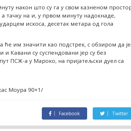
инуту након што су га у свом казненом просто
 тачку на и, у првом минуту надокнаде,
 ударцем искоса, десетак метара од гола
а ће им значити као подстрек, с обзиром да је
и и Кавани су суспендовани јер су без
пут ПСЖ-а у Мароко, на пријатељски дуел са
кас Моура 90+1/
Facebook
Twitter