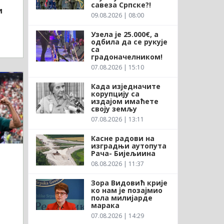
савеза Српске?!
и
09.08.2026 | 08:00
Узела је 25.000€, а
одбила да се рукује
са
градоначелником!
07.08.2026 | 15:10
Када изједначите
корупцију са
издајом имаћете
своју земљу
07.08.2026 | 13:11
Касне радови на
изградњи аутопута
Рача- Бијељиина
08.08.2026 | 11:37
Зора Видовић крије
ко нам је позајмио
пола милијарде
марака
07.08.2026 | 14:29