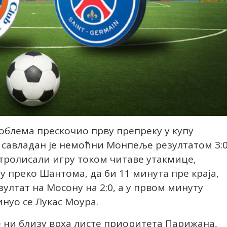
облема прескочио прву препреку у купу
, савладан је немоћни Монпеље резултатом 3:0
тролисали игру током читаве утакмице,
у преко Шантома, да би 11 минута пре краја,
лтат на Мосону на 2:0, а у првом минуту
инуо се Лукас Моура.
 ни близу врха листе приоритета Парижана,