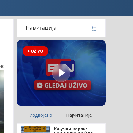
Навигација
● UŽIVO
:40
Издвојено
Најчитаније
Кључни корак: