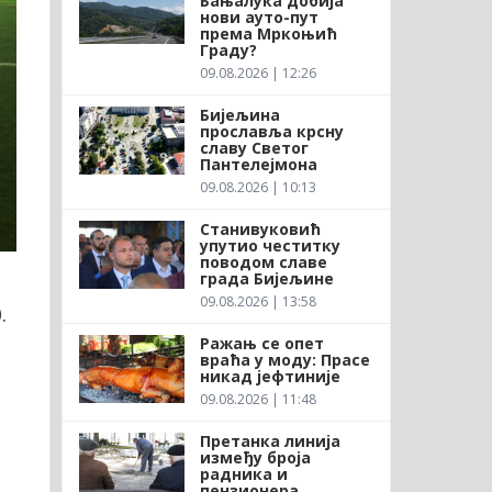
Бањалука добија
нови ауто-пут
према Мркоњић
Граду?
09.08.2026 | 12:26
Бијељина
прославља крсну
славу Светог
Пантелејмона
09.08.2026 | 10:13
Станивуковић
упутио честитку
поводом славе
града Бијељине
09.08.2026 | 13:58
.
Ражањ се опет
враћа у моду: Прасе
никад јефтиније
09.08.2026 | 11:48
Претанка линија
између броја
радника и
пензионера