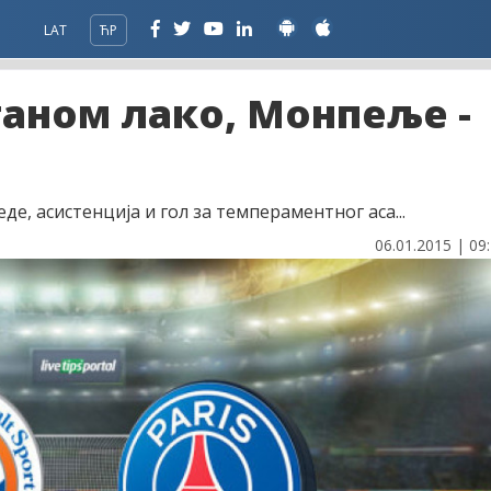
LAT
ЋР
таном лако, Монпеље -
, асистенција и гол за темпераментног аса...
06.01.2015 | 09