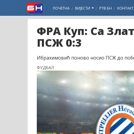
ПОЧЕТНА
ВИЈЕСТИ
РТВ БН
КОНТАКТ
ФРА Куп: Са Зла
ПСЖ 0:3
Ибрахимовић поново носио ПСЖ до победе
ФУДБАЛ