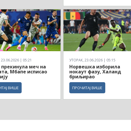
23.06.2026 | 05:21
УТОРАК, 23.06.2026 | 05:15
 прекинула меч на
Норвешка изборила
ата, Мбапе исписао
нокаут фазу, Халанд
ију
бриљирао
ИТАЈ ВИШЕ
ПРОЧИТАЈ ВИШЕ