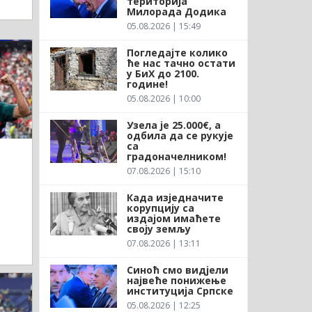
територија
Милорада Додика
05.08.2026 | 15:49
Погледајте колико
ће нас тачно остати
у БиХ до 2100.
године!
05.08.2026 | 10:00
Узела је 25.000€, а
одбила да се рукује
са
градоначелником!
07.08.2026 | 15:10
Када изједначите
корупцију са
издајом имаћете
своју земљу
07.08.2026 | 13:11
Синоћ смо видјели
највеће понижење
институција Српске
05.08.2026 | 12:25