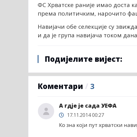
ФС Хрватске раније имао доста к
према политичким, нарочито фа
Навијачи обе селекције су звиж
и да је група навијача током да
Подијелите вијест:
Коментари
/
3
А гдје је сада УЕФА
17.11.2014 00:27
Ко зна који пут хрватски нав