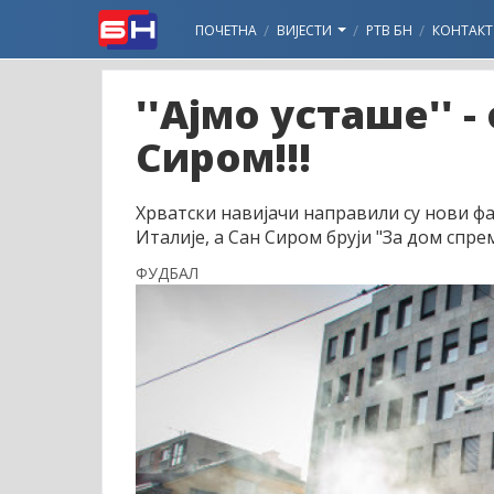
ПОЧЕТНА
ВИЈЕСТИ
РТВ БН
КОНТАКТ
''Ајмо усташе'' 
Сиром!!!
Хрватски навијачи направили су нови ф
Италије, а Сан Сиром бруји "За дом спрем
ФУДБАЛ