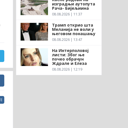
изградњи аутопута
Рача- Бијељиина
08.08.2026 | 11:37
е
Трамп открио шта
Меланија не воли у
његовом понашању
08.08.2026 | 13:47
На Интерполовој
листи: Због ње
почео обрачун
Ждрале и Елеза
08.08.2026 | 12:19
Е