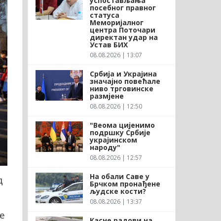
успостављања
посебног правног
статуса
Меморијалног
центра Поточари
директан удар на
Устав БИХ
08.08.2026 | 13:07
Србија и Украјина
значајно повећале
ниво трговинске
размјене
08.08.2026 | 12:50
"Веома цијенимо
подршку Србије
украјинском
народу"
08.08.2026 | 12:57
На обали Саве у
д
Брчком пронађене
људске кости?
08.08.2026 | 13:37
је
Касне радови на