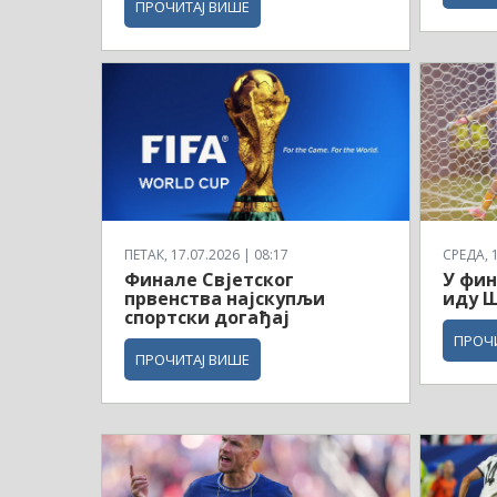
ПРОЧИТАЈ ВИШЕ
ПЕТАК, 17.07.2026 | 08:17
СРЕДА, 1
Финале Свјетског
У фин
првенства најскупљи
иду Ш
спортски догађај
ПРОЧ
ПРОЧИТАЈ ВИШЕ