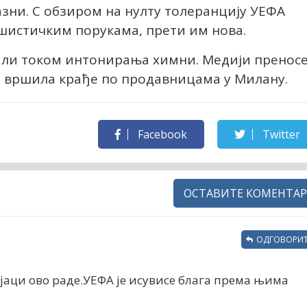
азни. С обзиром на нулту толеранцију УЕФА
шистичким порукама, прети им нова.
дали током интонирања химни. Медији пренос
на вршила крађе по продавницама у Милану.
Facebook
Twitter
ОСТАВИТЕ КОМЕНТАР
ОДГОВОРИТ
ијаци ово раде.УЕФА је исувисе блага према њима