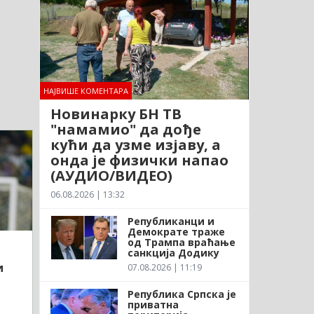
НАЈВИШЕ КОМЕНТАРА
Новинарку БН ТВ
"намамио" да дође
кући да узме изјаву, а
онда је физички напао
(АУДИО/ВИДЕО)
06.08.2026 | 13:32
Републиканци и
Демократе траже
од Трампа враћање
санкција Додику
и
07.08.2026 | 11:19
Република Српска је
приватна