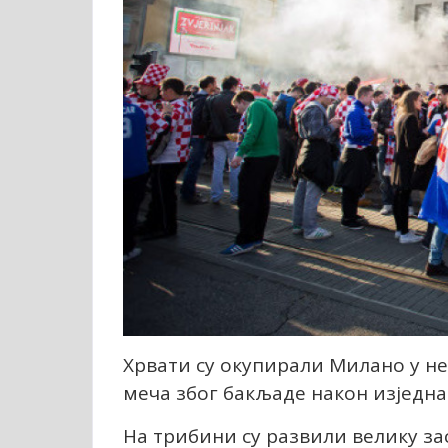
Хрвати су окупирали Милано у не
меча због бакљаде након изједна
На трибини су развили велику заст