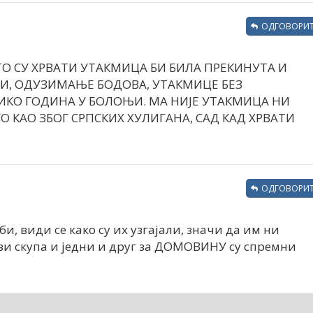
ОДГОВОРИТ
ТО СУ ХРВАТИ УТАКМИЦА БИ БИЛА ПРЕКИНУТА И
ТИ, ОДУЗИМАЊЕ БОДОВА, УТАКМИЦЕ БЕЗ
ЛИКО ГОДИНА У БОЛОЊИ. МА НИЈЕ УТАКМИЦА НИ
УО КАО ЗБОГ СРПСКИХ ХУЛИГАНА, САД КАД ХРВАТИ
ОДГОВОРИТ
би, види се како су их узгајали, значи да им ни
и скупа и једни и друг за ДОМОВИНУ су спремни