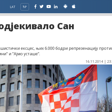
LAT
ЋР
- одјекивало Сан
ашистички ексцес, њих 6.000 бодри репрезенацију проти
ни" и "Ајмо усташе".
16.11.2014 | 23