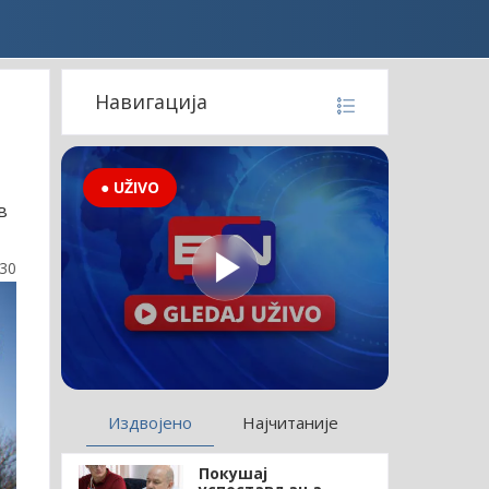
Навигација
● UŽIVO
в
:30
Издвојено
Најчитаније
Покушај