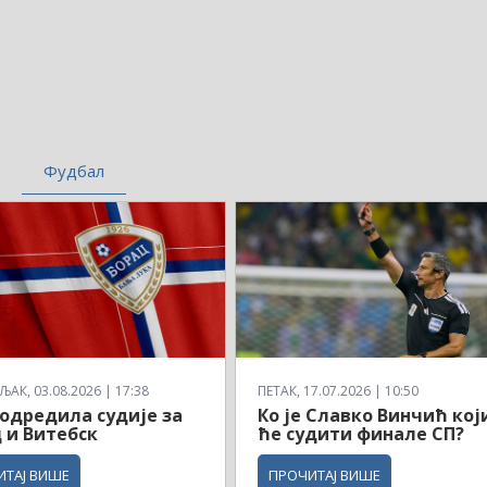
Фудбал
АК, 03.08.2026 | 17:38
ПЕТАК, 17.07.2026 | 10:50
одредила судије за
Ко је Славко Винчић кој
 и Витебск
ће судити финале СП?
ИТАЈ ВИШЕ
ПРОЧИТАЈ ВИШЕ