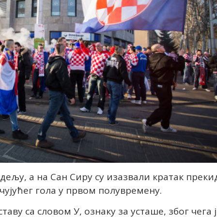
дељу, а на Сан Сиру су изазвали кратак преки
чујућег гола у првом полувремену.
аву са словом У, ознаку за усташе, због чега 