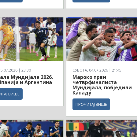
5.07.2026 | 23:30
СУБОТА, 04.07.2026 | 21:45
але Мундијала 2026.
Мароко први
панија и Аргентина
четврфиналиста
Мундијала, побједили
Канаду
ИТАЈ ВИШЕ
ПРОЧИТАЈ ВИШЕ