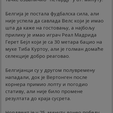
Белгија је постала фудбалска сила, али
није успела да савлада Велс који је имао
шта да каже на гостовању, а најбољу
прилику је имао играч Реал Мадрида
Герет Бејл који је са 30 метара бацио на
муке Тиба Куртоу, али је голман домаће
селекције добро реаговао.
Белгијанци су у другом полувремену
нападали, док је Вертонген после
корнера примио лопту и погодио
стативу, али није било промене
резултата до краја сусрета.
Нордвеит је у 25. минуту донео победу