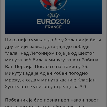
Нико није сумњао да ће у Холандији бити
другачији развој догађаја до победе
"лала" над Летонијом која је од шестог
минута већ била у минусу голом Робина
Ван Персија. Посао се наставио у 35.
минуту када је Арјен Робен погодио
мрежу, а седам минута касније Клас Јан
Хунтелар се уписао у стрелце за 3:0.
Победник је био познат већ након првог
полувремена, само је било питање