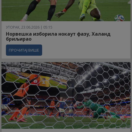
УТОРАК, 23.06.2026 | 05:15
Норвешка изборила нокаут фазу, Халанд
бриљирао
ПРОЧИТАЈ ВИШЕ