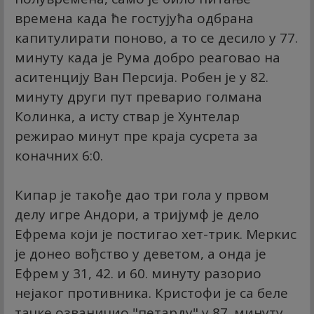
времена када ће гостујућа одбрана
капитулирати поново, а то се десило у 77.
минуту када је Рума добро реаговао на
аситенцију Ван Персија. Робен је у 82.
минуту други пут преварио голмана
Колинка, а исту ствар је Хунтелар
режирао минут пре краја сусрета за
коначних 6:0.
Кипар је такође дао три гола у првом
делу игре Андори, а тријумф је дело
Ефрема који је постигао хет-трик. Меркис
је донео вођство у деветом, а онда је
Ефрем у 31, 42. и 60. минуту разорио
нејаког противника. Кристофи је са беле
тачке озваничио "петарду" у 87. минуту.