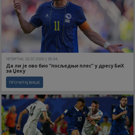
ЧЕТВРТАК, 02.07.2026 | 05:04
Да ли је ово био “посљедњи плес” у дресу БиХ
за Џеку
ПРОЧИТАЈ ВИШЕ