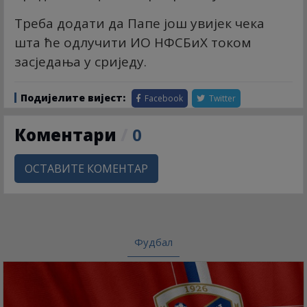
Треба додати да Папе још увијек чека
шта ће одлучити ИО НФСБиХ током
засједања у сриједу.
Подијелите вијест:
Facebook
Twitter
Коментари
/
0
ОСТАВИТЕ КОМЕНТАР
Фудбал