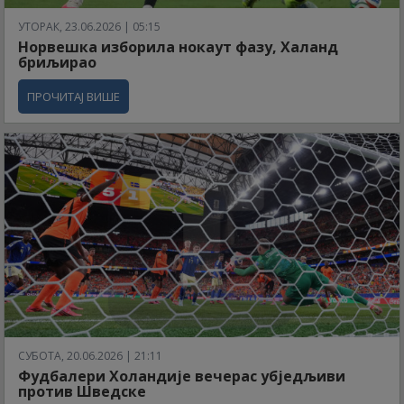
УТОРАК, 23.06.2026 | 05:15
Норвешка изборила нокаут фазу, Халанд
бриљирао
ПРОЧИТАЈ ВИШЕ
СУБОТА, 20.06.2026 | 21:11
Фудбалери Холандије вечерас убједљиви
против Шведске