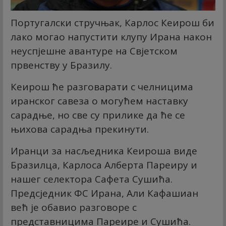
Португалски стручњак, Карлос Кеирош би
лако могао напустити клупу Ирана након
неуспјешне авантуре на Свјетском
првенству у Бразилу.
Кеирош ће разговарати с челницима
иранског савеза о могућем наставку
сарадње, но све су прилике да ће се
њихова сарадња прекинути.
Иранци за насљедника Кеироша виде
Бразилца, Карлоса Алберта Пареиру и
нашег селектора Сафета Сушића.
Предсједник ФС Ирана, Али Кафашиан
већ је обавио разговоре с
представницима Пареире и Сушића.