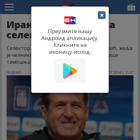
×
Иран хоће Сушића за
Преузмите нашу
селектора
Андроид апликацију.
Кликните на
Селектор репрезентације БиХ, Сафет Сушић, жеља
иконицу испод.
је челника иранског фудбалског савеза, пише
тамошња агенција Фарс Неwс.
ФУДБАЛ
07.07.2014 | 11:47