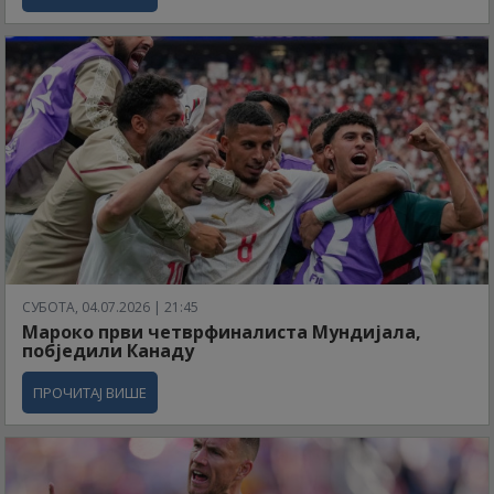
СУБОТА, 04.07.2026 | 21:45
Мароко први четврфиналиста Мундијала,
побједили Канаду
ПРОЧИТАЈ ВИШЕ