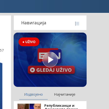
Навигација
● UŽIVO
:57
Издвојено
Најчитаније
Републиканци и