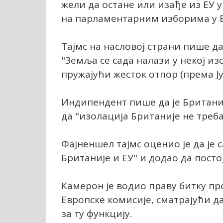
жели да остане или изађе из ЕУ 
на парламентарним изборима у В
Тајмс на насловој страни пише да
"Земља се сада налази у некој из
пружајући жесток отпор (према Ју
Индипендент пише да је Британиј
да "изолација Британије не треба
Фајненшел тајмс оценио је да је 
Британије и ЕУ" и додао да посто
Камерон је водио праву битку пр
Европске комисије, сматрајући д
за ту функцију.