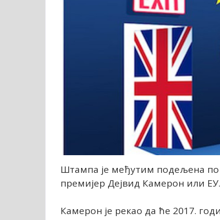
Штампа је међутим подељена по 
премијер Дејвид Камерон или ЕУ
Камерон је рекао да ће 2017. го