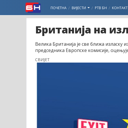
ПОЧЕТНА
ВИЈЕСТИ
РТВ БН
КОНТАКТ
Британија на из
Велика Британија је све ближа изласку и
председника Европске комисије, оцењуј
СВИЈЕТ