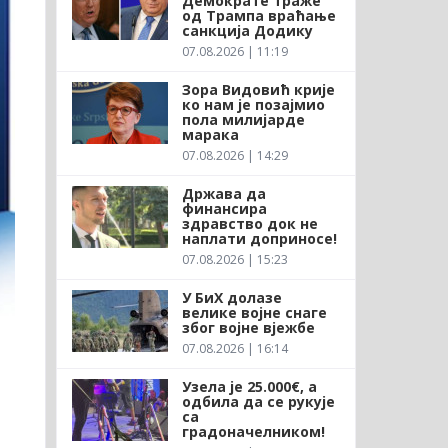
Демократе траже
од Трампа враћање
санкција Додику
07.08.2026 | 11:19
Зора Видовић крије
ко нам је позајмио
пола милијарде
марака
07.08.2026 | 14:29
Држава да
финансира
здравство док не
наплати доприносе!
07.08.2026 | 15:23
У БиХ долазе
велике војне снаге
због војне вјежбе
07.08.2026 | 16:14
Узела је 25.000€, а
одбила да се рукује
са
градоначелником!