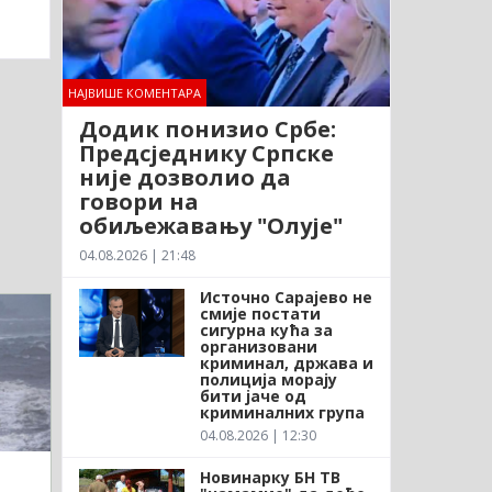
НАЈВИШЕ КОМЕНТАРА
Додик понизио Србе:
Предсједнику Српске
није дозволио да
говори на
обиљежавању "Олује"
04.08.2026 | 21:48
Источно Сарајево не
смије постати
сигурна кућа за
организовани
криминал, држава и
полиција морају
бити јаче од
криминалних група
04.08.2026 | 12:30
Новинарку БН ТВ