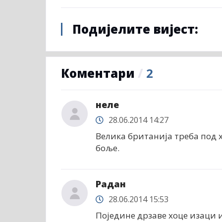
Подијелите вијест:
Коментари
/
2
неле
28.06.2014 14:27
Велика британија треба под х
боље.
Радан
28.06.2014 15:53
Поједине дрзаве хоце изаци 