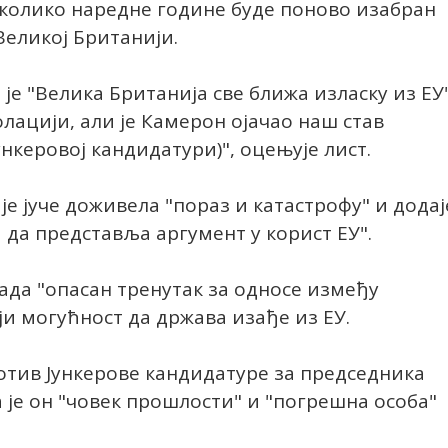
уколико наредне године буде поново изабран
еликој Британији.
 је "Велика Британија све ближа изласку из ЕУ"
олацији, али је Камерон ојачао наш став
нкеровој кандидатури)", оцењује лист.
е јуче доживела "пораз и катастрофу" и додај
 да представља аргумент у корист ЕУ".
сада "опасан тренутак за односе између
ји могућност да држава изађе из ЕУ.
отив Јункерове кандидатуре за председника
а је он "човек прошлости" и "погрешна особа"