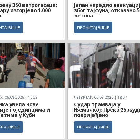
рену 350 ватрогасаца:
Јапан наредио евакуаци
ару изгорјело 1.000
због тајфуна, отказано 5
а
летова
ИТАЈ ВИШЕ
ПРОЧИТАЈ ВИШЕ
, 06.08.2026 | 19:23
ЧЕТВРТАК, 06.08.2026 | 18:54
ка увела нове
Судар трамваја у
ије појединцима и
Њемачкој: Преко 25 људ
етима у Куби
повријеђено
ИТАЈ ВИШЕ
ПРОЧИТАЈ ВИШЕ