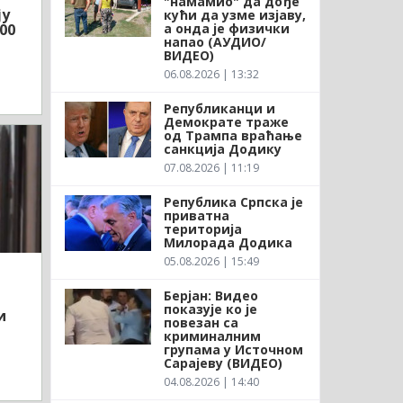
"намамио" да дође
ју
кући да узме изјаву,
а онда је физички
00
напао (АУДИО/
ВИДЕО)
06.08.2026 | 13:32
Републиканци и
Демократе траже
од Трампа враћање
санкција Додику
07.08.2026 | 11:19
Република Српска је
приватна
територија
Милорада Додика
05.08.2026 | 15:49
Берјан: Видео
показује ко је
и
повезан са
криминалним
групама у Источном
Сарајеву (ВИДЕО)
04.08.2026 | 14:40