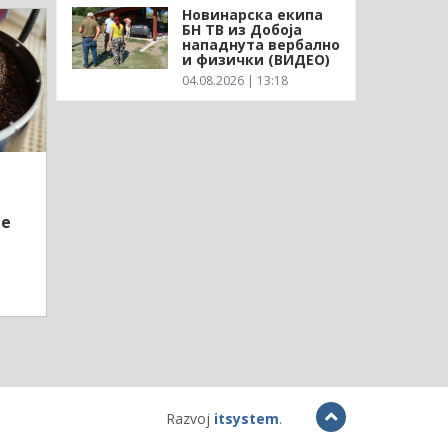
Новинарска екипа
БН ТВ из Добоја
нападнута вербално
и физички (ВИДЕО)
04.08.2026 | 13:18
је
Razvoj
itsystem
.