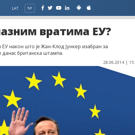
LAT
ЋР
лазним вратима ЕУ?
з ЕУ након што је Жан-Клод Јункер изабран за
е данас британска штампа.
28.06.2014 | 15