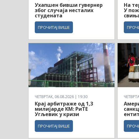
Ухапшен бивши гувернер
На те
због случаја несталих
У пож
студената
свињ
ПРОЧИТАЈ ВИШЕ
ПРОЧ
ЧЕТВРТАК, 06.08.2026 | 19:30
ЧЕТВРТАК
Крај арбитраже од 1,3
Амери
милијарде КМ: РиТЕ
санкц
Угљевик у кризи
ентит
ПРОЧИТАЈ ВИШЕ
ПРОЧ