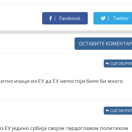
Facebook
Twitter
ОСТАВИТЕ КОМЕНТАР
ОДГОВОРИТ
итно изаци из ЕУ да ЕУ непостоји било би много
ОДГОВОРИТ
из ЕУ једино србија својом тврдоглавом политиком