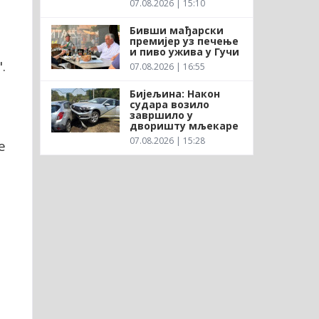
07.08.2026 | 15:10
Бивши мађарски
премијер уз печење
и пиво ужива у Гучи
.
07.08.2026 | 16:55
Бијељина: Након
судара возило
завршило у
дворишту мљекаре
07.08.2026 | 15:28
е