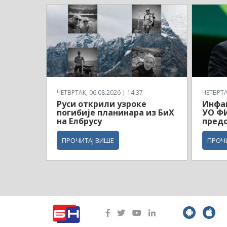
ЧЕТВРТАК, 06.08.2026 | 14:37
ЧЕТВРТАК
Руси открили узроке
Инфа
погибије планинара из БиХ
УО ФИ
на Елбрусу
пред
ПРОЧИТАЈ ВИШЕ
ПРОЧ