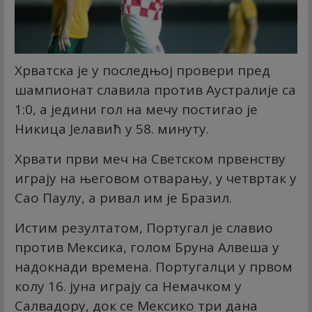
Хрватска је у последњој провери пред
шампионат славила против Аустралије са
1:0, а једини гол на мечу постигао је
Никица Јелавић у 58. минуту.
Хрвати први меч на Светском првенству
играју на његовом отварању, у четвртак у
Сао Паулу, а ривал им је Бразил.
Истим резултатом, Португал је славио
против Мексика, голом Бруна Алвеша у
надокнади времена. Португалци у првом
колу 16. јуна играју са Немачком у
Салвадору, док се Мексико три дана