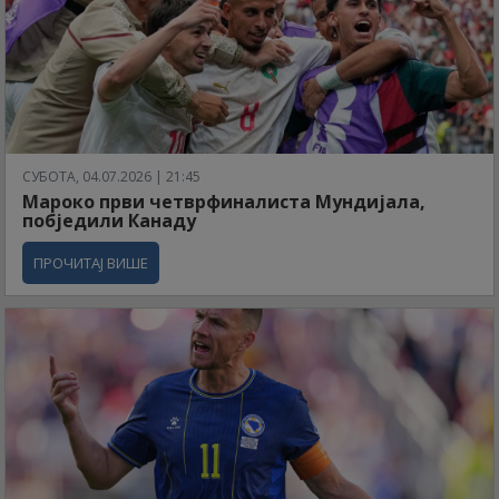
СУБОТА, 04.07.2026 | 21:45
Мароко први четврфиналиста Мундијала,
побједили Канаду
ПРОЧИТАЈ ВИШЕ