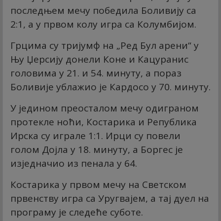
последњем мечу победила Боливију са
2:1, а у првом колу игра са Колумбијом.
Грцима су тријумф на „Ред Бул арени“ у
Њу Џерсију донели Коне и Кацуранис
головима у 21. и 54. минуту, а пораз
Боливије ублажио је Кардосо у 70. минуту.
У једином преосталом мечу одиграном
протекле ноћи, Костарика и Република
Ирска су играле 1:1. Ирци су повели
голом Дојла у 18. минуту, а Боргес је
изједначио из пенала у 64.
Костарика у првом мечу на Светском
првенству игра са Уругвајем, а тај дуел на
програму је следеће суботе.