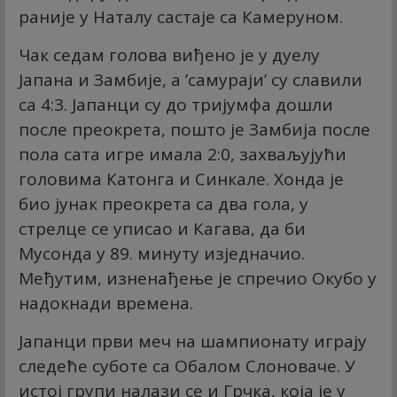
раније у Наталу састаје са Камеруном.
Чак седам голова виђено је у дуелу
Јапана и Замбије, а ’самураји’ су славили
са 4:3. Јапанци су до тријумфа дошли
после преокрета, пошто је Замбија после
пола сата игре имала 2:0, захваљујући
головима Катонга и Синкале. Хонда је
био јунак преокрета са два гола, у
стрелце се уписао и Кагава, да би
Мусонда у 89. минуту изједначио.
Међутим, изненађење је спречио Окубо у
надокнади времена.
Јапанци први меч на шампионату играју
следеће суботе са Обалом Слоноваче. У
истој групи налази се и Грчка, која је у