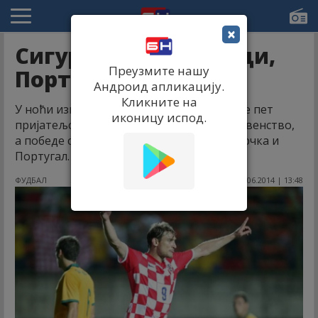
×
Сигурни Хрвати, Грци,
Преузмите нашу
Португалци
Андроид апликацију.
Кликните на
У ноћи између петка и субота одиграно је пет
иконицу испод.
пријатељских утакмица пред Светско првенство,
а победе су остварили Хрватска, Јапан, Грчка и
Португал.
ФУДБАЛ
07.06.2014 | 13:48