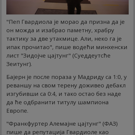
"Пеп Гвардиола је морао да призна да је
он можда и изабрао паметну, храбру
тактику за две утакмице. Али, неко га је
ипак прочитао", пише водећи минхенски
лист "Зидојче цајтунг" (Суеддеутсће
Зеитунг).
Бајерн је после пораза у Мадриду са 1:0, у
реваншу на свом терену доживео дебакл
изгубивши са 0:4, и тако остао без наде
да ће одбранити титулу шампиона
Европе.
"Франкфуртер Алемајне цајтунг" (ФАЗ)
пише да репутација Гвардиоле као