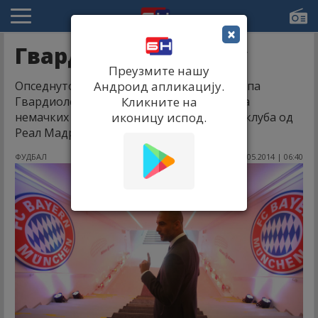
×
Гвардиола на удару
Преузмите нашу
Опседнутост тренера Бајерн Минхена Пепа
Андроид апликацију.
Гвардиоле поседом лопте, главна је тема
Кликните на
немачких медија после елиминације тог клуба од
иконицу испод.
Реал Мадрида у полуфиналу ЛШ.
ФУДБАЛ
01.05.2014 | 06:40