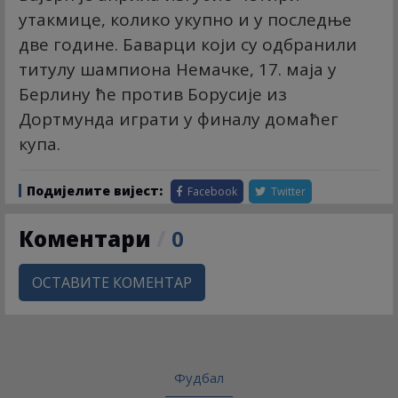
утакмице, колико укупно и у последње
две године. Баварци који су одбранили
титулу шампиона Немачке, 17. маја у
Берлину ће против Борусије из
Дортмунда играти у финалу домаћег
купа.
Подијелите вијест:
Facebook
Twitter
Коментари
/
0
ОСТАВИТЕ КОМЕНТАР
Фудбал