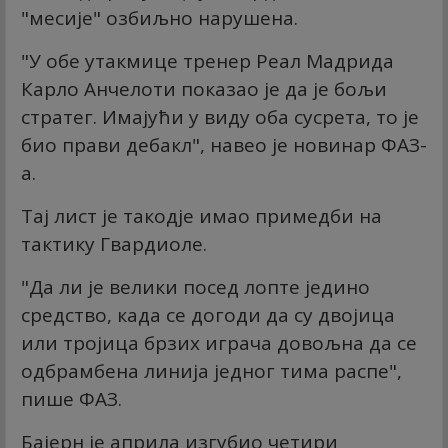
"месије" озбиљно нарушена.
"У обе утакмице тренер Реал Мадрида
Карло Анчелоти показао је да је бољи
стратег. Имајући у виду оба сусрета, то је
био прави дебакл", навео је новинар ФАЗ-
а.
Тај лист је такодје имао примедби на
тактику Гвардиоле.
"Да ли је велики посед лопте једино
средство, када се догоди да су двојица
или тројица брзих играча довољна да се
одбрамбена линија једног тима распе",
пише ФАЗ.
Бајерн је априла изгубио четири