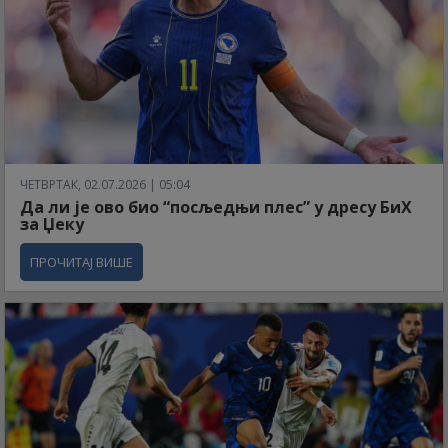
ЧЕТВРТАК, 02.07.2026 | 05:04
Да ли је ово био “посљедњи плес” у дресу БиХ
за Џеку
ПРОЧИТАЈ ВИШЕ