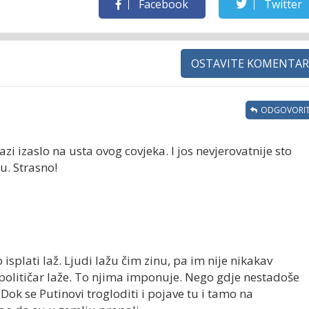
Facebook
Twitter
OSTAVITE KOMENTAR
ODGOVORIT
azi izaslo na usta ovog covjeka. I jos nevjerovatnije sto
u. Strasno!
 isplati laž. Ljudi lažu čim zinu, pa im nije nikakav
političar laže. To njima imponuje. Nego gdje nestadoše
 Dok se Putinovi trogloditi i pojave tu i tamo na