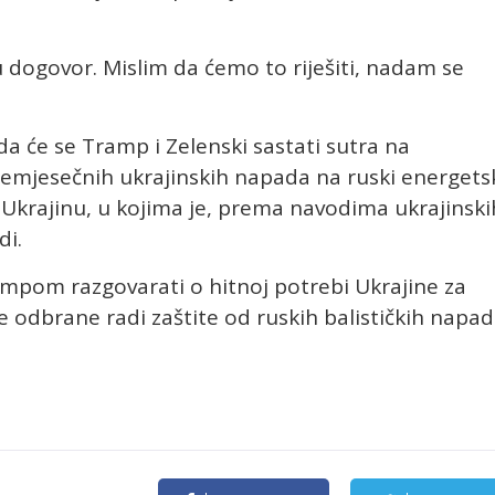
u dogovor. Mislim da ćemo to riješiti, nadam se
 da će se Tramp i Zelenski sastati sutra na
mjesečnih ukrajinskih napada na ruski energets
a Ukrajinu, u kojima je, prema navodima ukrajinski
di.
rampom razgovarati o hitnoj potrebi Ukrajine za
odbrane radi zaštite od ruskih balističkih napad