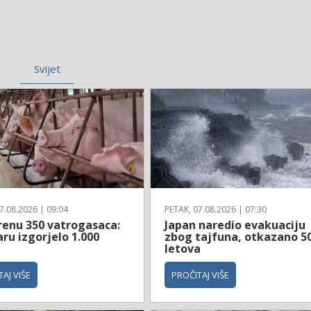
Svijet
7.08.2026 | 09:04
PETAK, 07.08.2026 | 07:30
renu 350 vatrogasaca:
Japan naredio evakuaciju
ru izgorjelo 1.000
zbog tajfuna, otkazano 5
letova
AJ VIŠE
PROČITAJ VIŠE