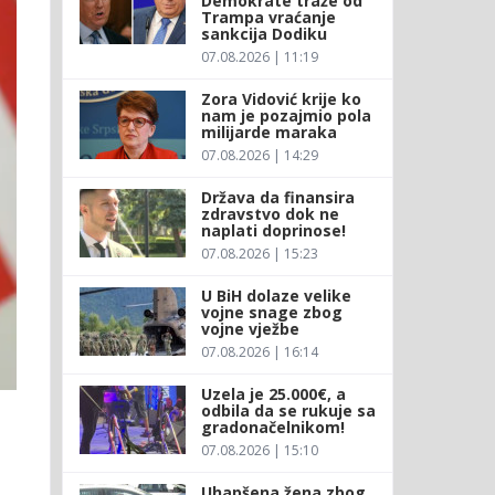
Demokrate traže od
Trampa vraćanje
sankcija Dodiku
07.08.2026 | 11:19
Zora Vidović krije ko
nam je pozajmio pola
milijarde maraka
07.08.2026 | 14:29
Država da finansira
zdravstvo dok ne
naplati doprinose!
07.08.2026 | 15:23
U BiH dolaze velike
vojne snage zbog
vojne vježbe
07.08.2026 | 16:14
Uzela je 25.000€, a
odbila da se rukuje sa
m
gradonačelnikom!
07.08.2026 | 15:10
Uhapšena žena zbog