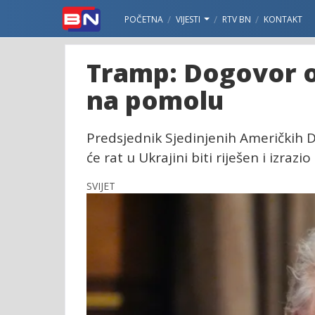
POČETNA
VIJESTI
RTV BN
KONTAKT
Tramp: Dogovor o 
na pomolu
Predsjednik Sjedinjenih Američkih D
će rat u Ukrajini biti riješen i izra
SVIJET