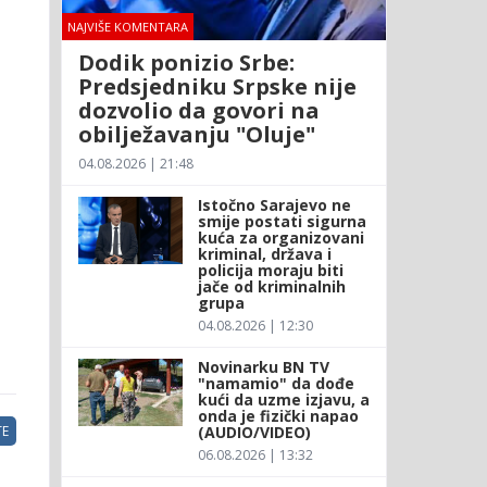
NAJVIŠE KOMENTARA
Dodik ponizio Srbe:
Predsjedniku Srpske nije
dozvolio da govori na
obilježavanju "Oluje"
04.08.2026 | 21:48
Istočno Sarajevo ne
smije postati sigurna
kuća za organizovani
kriminal, država i
policija moraju biti
jače od kriminalnih
grupa
04.08.2026 | 12:30
Novinarku BN TV
"namamio" da dođe
kući da uzme izjavu, a
onda je fizički napao
(AUDIO/VIDEO)
E
06.08.2026 | 13:32