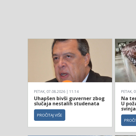
PETAK, 07.08.2026 | 11:14
PETAK, 0
Uhapšen bivši guverner zbog
Na te
slučaja nestalih studenata
U poža
svinja
PROČITAJ VIŠE
PROČIT