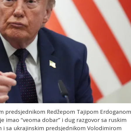
skim predsjednikom Redžepom Tajipom Erdogano
je imao “veoma dobar” i dug razgovor sa ruskim
 i sa ukrajinskim predsjednikom Volodimirom