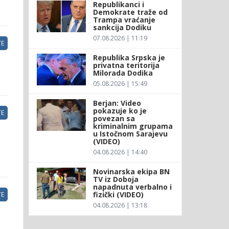
Republikanci i
Demokrate traže od
Trampa vraćanje
sankcija Dodiku
07.08.2026 | 11:19
E
Republika Srpska je
privatna teritorija
Milorada Dodika
05.08.2026 | 15:49
Berjan: Video
pokazuje ko je
E
povezan sa
kriminalnim grupama
u Istočnom Sarajevu
(VIDEO)
04.08.2026 | 14:40
Novinarska ekipa BN
TV iz Doboja
napadnuta verbalno i
fizički (VIDEO)
E
04.08.2026 | 13:18