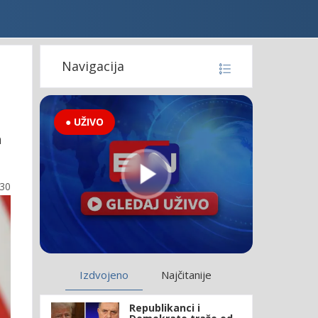
Navigacija
● UŽIVO
a
:30
Izdvojeno
Najčitanije
Republikanci i