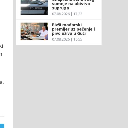
sumnje na ubistvo
supruga
07.08.2026 | 17:22
Bivši mađarski
premijer uz pečenje i
pivo uživa u Guči
07.08.2026 | 16:55
ki
h
a.