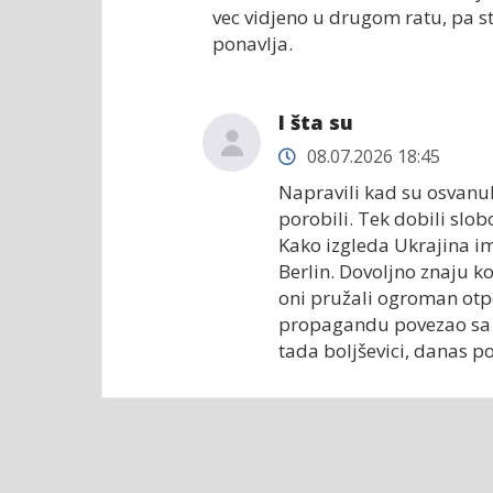
vec vidjeno u drugom ratu, pa sta
ponavlja.
I šta su
08.07.2026 18:45
Napravili kad su osvanul
porobili. Tek dobili slobo
Kako izgleda Ukrajina im
Berlin. Dovoljno znaju ko
oni pružali ogroman otpor
propagandu povezao sa 
tada boljševici, danas p