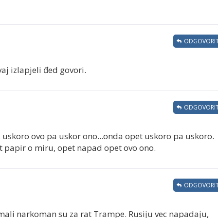
ODGOVORIT
vaj izlapjeli đed govori.
ODGOVORIT
, uskoro ovo pa uskor ono...onda opet uskoro pa uskoro.
et papir o miru, opet napad opet ovo ono.
ODGOVORIT
j mali narkoman su za rat Trampe. Rusiju vec napadaju,