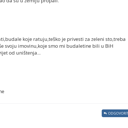
o da su u zemlju propali.
i,budale koje ratuju,teško je privesti za zeleni sto,treba
ruše svoju imovinu,koje smo mi budaletine bili u BiH
jet od uništenja...
ne
ODGOVORIT