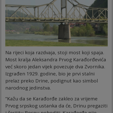
Na rijeci koja razdvaja, stoji most koji spaja.
Most kralja Aleksandra Prvog Karađorđevića
već skoro jedan vijek povezuje dva Zvornika.
Izgrađen 1929. godine, bio je prvi stalni
prelaz preko Drine, podignut kao simbol
narodnog jedinstva.
“Kažu da se Karađorđe zakleo za vrijeme
Prvog srpskog ustanka da će, Drinu pregaziti
i čestitu Bosnu pohoditi. Karađorđe nije