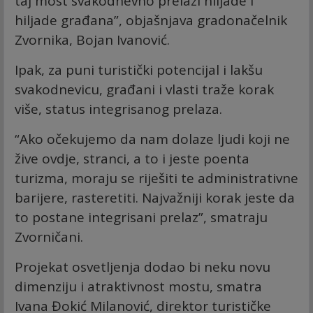
taj most svakodnevno prelazi hiljade i
hiljade građana”, objašnjava gradonačelnik
Zvornika, Bojan Ivanović.
Ipak, za puni turistički potencijal i lakšu
svakodnevicu, građani i vlasti traže korak
više, status integrisanog prelaza.
“Ako očekujemo da nam dolaze ljudi koji ne
žive ovdje, stranci, a to i jeste poenta
turizma, moraju se riješiti te administrativne
barijere, rasteretiti. Najvažniji korak jeste da
to postane integrisani prelaz”, smatraju
Zvorničani.
Projekat osvetljenja dodao bi neku novu
dimenziju i atraktivnost mostu, smatra
Ivana Đokić Milanović, direktor turističke