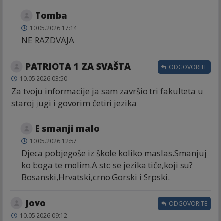
Tomba
10.05.2026 17:14
NE RAZDVAJA
PATRIOTA 1 ZA SVAŠTA
ODGOVORITE
10.05.2026 03:50
Za tvoju informacije ja sam završio tri fakulteta u
staroj jugi i govorim četiri jezika
E smanji malo
10.05.2026 12:57
Djeca pobjegoše iz škole koliko maslas.Smanjuj
ko boga te molim.A sto se jezika tiče,koji su?
Bosanski,Hrvatski,crno Gorski i Srpski.
Jovo
ODGOVORITE
10.05.2026 09:12