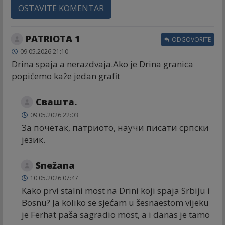
OSTAVITE KOMENTAR
PATRIOTA 1
ODGOVORITE
09.05.2026 21:10
Drina spaja a nerazdvaja.Ako je Drina granica
popićemo kaže jedan grafit
Свашта.
09.05.2026 22:03
За почетак, патриото, научи писати српски
језик.
Snežana
10.05.2026 07:47
Kako prvi stalni most na Drini koji spaja Srbiju i
Bosnu? Ja koliko se sjećam u šesnaestom vijeku
je Ferhat paša sagradio most, a i danas je tamo