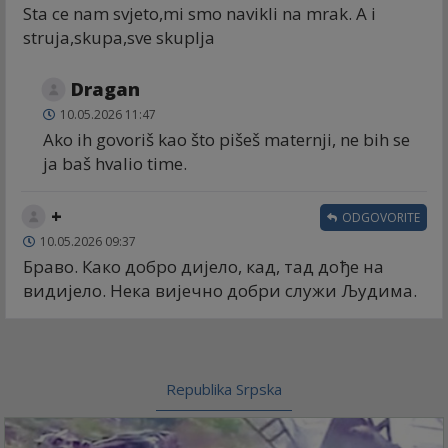
Sta ce nam svjeto,mi smo navikli na mrak. A i
struja,skupa,sve skuplja
Dragan
10.05.2026 11:47
Ako ih govoriš kao što pišeš maternji, ne bih se
ja baš hvalio time.
+
ODGOVORITE
10.05.2026 09:37
Браво. Како добро дијело, кад, тад дође на
видијело. Нека вијечно добри служи Људима.
Republika Srpska