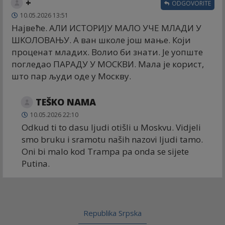
+
ODGOVORITE
10.05.2026 13:51
Највеће. АЛИ ИСТОРИЈУ МАЛО УЧЕ МЛАДИ У
ШКОЛОВАЊУ. А ван школе још мање. Који
проценат младих. Волио би знати. Је уопште
погледао ПАРАДУ У МОСКВИ. Мала је корист,
што пар људи оде у Москву.
TEŠKO NAMA
10.05.2026 22:10
Odkud ti to dasu ljudi otišli u Moskvu. Vidjeli
smo bruku i sramotu naših nazovi ljudi tamo.
Oni bi malo kod Trampa pa onda se sijete
Putina.
Republika Srpska