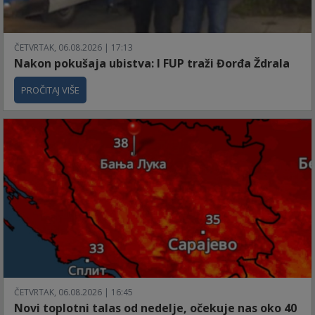
ČETVRTAK, 06.08.2026 | 17:13
Nakon pokušaja ubistva: I FUP traži Đorđa Ždrala
PROČITAJ VIŠE
ČETVRTAK, 06.08.2026 | 16:45
Novi toplotni talas od nedelje, očekuje nas oko 40