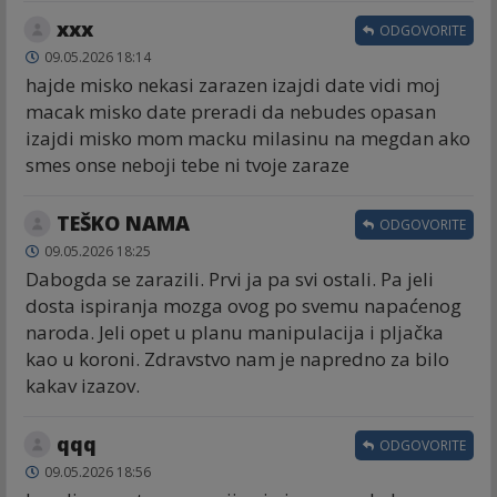
xxx
ODGOVORITE
09.05.2026 18:14
hajde misko nekasi zarazen izajdi date vidi moj
macak misko date preradi da nebudes opasan
izajdi misko mom macku milasinu na megdan ako
smes onse neboji tebe ni tvoje zaraze
TEŠKO NAMA
ODGOVORITE
09.05.2026 18:25
Dabogda se zarazili. Prvi ja pa svi ostali. Pa jeli
dosta ispiranja mozga ovog po svemu napaćenog
naroda. Jeli opet u planu manipulacija i pljačka
kao u koroni. Zdravstvo nam je napredno za bilo
kakav izazov.
qqq
ODGOVORITE
09.05.2026 18:56