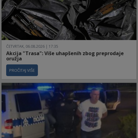
ČETVRTAK, 06.08.2026 | 17:35
Akcija "Trasa": Više uhapšenih zbog preprodaje
oružja
PROČITAJ VIŠE