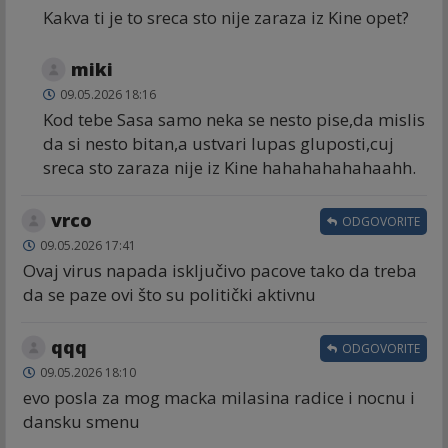
Kakva ti je to sreca sto nije zaraza iz Kine opet?
miki
09.05.2026 18:16
Kod tebe Sasa samo neka se nesto pise,da mislis
da si nesto bitan,a ustvari lupas gluposti,cuj
sreca sto zaraza nije iz Kine hahahahahahaahh.
vrco
ODGOVORITE
09.05.2026 17:41
Ovaj virus napada isključivo pacove tako da treba
da se paze ovi što su politički aktivnu
qqq
ODGOVORITE
09.05.2026 18:10
evo posla za mog macka milasina radice i nocnu i
dansku smenu