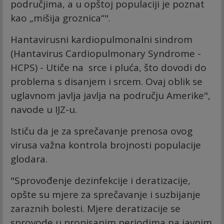
područjima, a u opštoj populaciji je poznat
kao „mišija groznica“".
Hantavirusni kardiopulmonalni sindrom
(Hantavirus Cardiopulmonary Syndrome -
HCPS) - Utiče na srce i pluća, što dovodi do
problema s disanjem i srcem. Ovaj oblik se
uglavnom javlja javlja na području Amerike",
navode u IJZ-u.
Ističu da je zа sprеčаvаnjе prеnоsа оvоg
virusа vаžnа kоntrоlа brојnоsti pоpulаciје
glоdаrа.
"Sprоvоđеnjе dеzinfеkciје i dеrаtizаciје,
оpšte su mjere zа sprеčаvаnjе i suzbiјаnjе
zаrаznih bоlеsti. Mјеrе dеrаtizаciје sе
sprоvоdе u prоpisаnim pеriоdimа nа јаvnim