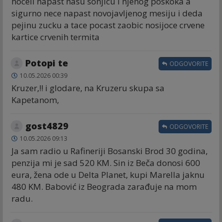
hoceli napast nasu sonjicu i njenog poskoka a
sigurno nece napast novojavljenog mesiju i deda
pejinu zucku a tace pocast zaobic nosijoce crvene
kartice crvenih termita
Potopi te
ODGOVORITE
10.05.2026 00:39
Kruzer,!! i glodare, na Kruzeru skupa sa
Kapetanom,
gost4829
ODGOVORITE
10.05.2026 09:13
Ja sam radio u Rafineriji Bosanski Brod 30 godina,
penzija mi je sad 520 KM. Sin iz Beča donosi 600
eura, žena ode u Delta Planet, kupi Marella jaknu
480 KM. Babović iz Beograda zarađuje na mom
radu.