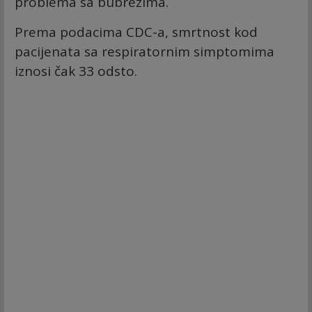
problema sa bubrezima.
Prema podacima CDC-a, smrtnost kod
pacijenata sa respiratornim simptomima
iznosi čak 33 odsto.