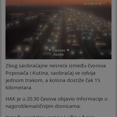
Zbog saobraćajne nesreće između čvorova
Popovača i Kutina, saobraćaj se odvija
jednom trakom, a kolona dostiže čak 15
kilometara.
HAK je u 20.30 časova objavio informacije o
najproblematičnijim dionicama: