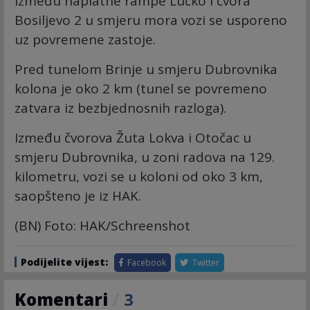
Između naplatne rampe Lučko i čvora
Bosiljevo 2 u smjeru mora vozi se usporeno
uz povremene zastoje.
Pred tunelom Brinje u smjeru Dubrovnika
kolona je oko 2 km (tunel se povremeno
zatvara iz bezbjednosnih razloga).
Između čvorova Žuta Lokva i Otočac u
smjeru Dubrovnika, u zoni radova na 129.
kilometru, vozi se u koloni od oko 3 km,
saopšteno je iz HAK.
(BN) Foto: HAK/Schreenshot
Podijelite vijest:
Facebook
Twitter
Komentari
/
3