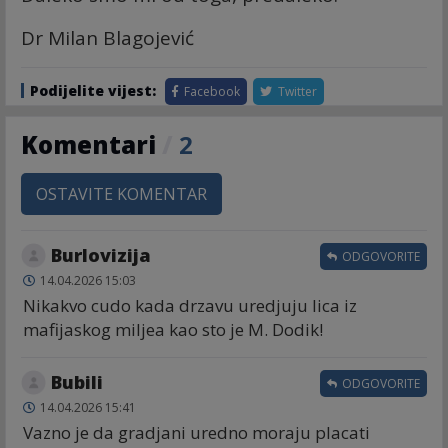
Dr Milan Blagojević
Podijelite vijest:
Facebook
Twitter
Komentari
/
2
OSTAVITE KOMENTAR
Burlovizija
ODGOVORITE
14.04.2026 15:03
Nikakvo cudo kada drzavu uredjuju lica iz
mafijaskog miljea kao sto je M. Dodik!
Bubili
ODGOVORITE
14.04.2026 15:41
Vazno je da gradjani uredno moraju placati