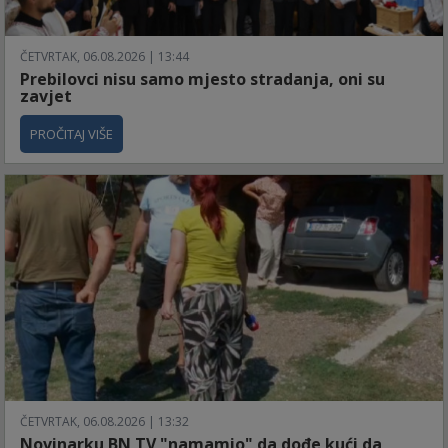
ČETVRTAK, 06.08.2026 | 13:44
Prebilovci nisu samo mjesto stradanja, oni su
zavjet
PROČITAJ VIŠE
ČETVRTAK, 06.08.2026 | 13:32
Novinarku BN TV "namamio" da dođe kući da