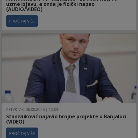
uzme izjavu, a onda je fizički napao
(AUDIO/VIDEO)
PROČITAJ VIŠE
ČETVRTAK, 06.08.2026 | 12:03
Stanivuković najavio brojne projekte u Banjaluci
(VIDEO)
PROČITAJ VIŠE