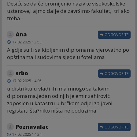
Desiće se da će promijenio naziv te visokoskolske
ustanove,i ajmo dalje da završimo fakultet,i tri ako
treba
Ana
ODGOVORITE
17.02.2025 13:53
A gdje su ti sa kipljenim diplomama vjerovatno po
opštinama i sudovima sjede u foteljama
srbo
ODGOVORITE
17.02.2025 14:05
u distriktu u vladi ih ima mnogo sa takvim
diplomama,jedan od njih je emir zahirović
zaposlen u katastru u brčkom,odjel za javni
registar,i šta?niko ništa ne poduzima
Poznavalac
ODGOVORITE
17.02.2025 14:24