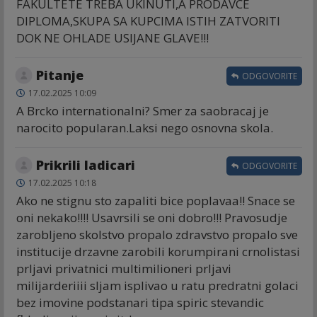
FAKULTETE TREBA UKINUTI,A PRODAVCE
DIPLOMA,SKUPA SA KUPCIMA ISTIH ZATVORITI
DOK NE OHLADE USIJANE GLAVE!!!
Pitanje
ODGOVORITE
17.02.2025 10:09
A Brcko internationalni? Smer za saobracaj je
narocito popularan.Laksi nego osnovna skola.
Prikrili ladicari
ODGOVORITE
17.02.2025 10:18
Ako ne stignu sto zapaliti bice poplavaa!! Snace se
oni nekako!!!! Usavrsili se oni dobro!!! Pravosudje
zarobljeno skolstvo propalo zdravstvo propalo sve
institucije drzavne zarobili korumpirani crnolistasi
prljavi privatnici multimilioneri prljavi
milijarderiiii sljam isplivao u ratu predratni golaci
bez imovine podstanari tipa spiric stevandic