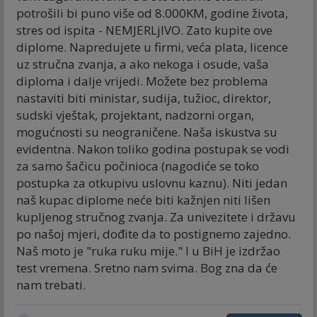
potrošili bi puno više od 8.000KM, godine života,
stres od ispita - NEMJERLjIVO. Zato kupite ove
diplome. Napredujete u firmi, veća plata, licence
uz stručna zvanja, a ako nekoga i osude, vaša
diploma i dalje vrijedi. Možete bez problema
nastaviti biti ministar, sudija, tužioc, direktor,
sudski vještak, projektant, nadzorni organ,
mogućnosti su neograničene. Naša iskustva su
evidentna. Nakon toliko godina postupak se vodi
za samo šačicu počinioca (nagodiće se toko
postupka za otkupivu uslovnu kaznu). Niti jedan
naš kupac diplome neće biti kažnjen niti lišen
kupljenog stručnog zvanja. Za univezitete i državu
po našoj mjeri, dođite da to postignemo zajedno.
Naš moto je "ruka ruku mije." I u BiH je izdržao
test vremena. Sretno nam svima. Bog zna da će
nam trebati.