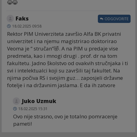
😂😂
Faks
ODGOVORITE
18.02.2025 09:58
Rektor PIM Univerziteta završio Alfa BK privatni
univerzitet i na njemu magistrirao doktorirao
Veoma je “ stručan”🤣. A na PIM u predaje vise
predmeta, kao i mnogi drugi . prof. dr na tom
fakultetu. Jadno školstvo od ovakvih stručnjaka i ti
svi i intelektualci koji su završili taj fakultet. Na
njima počiva RS i svojim guz… zaposjeli državne
fotelje i na državnim jaslama. E da ih zatvore
Juko Uzmuk
18.02.2025 15:31
Ovo nije strasno, ovo je totalno pomracenje
pameti!