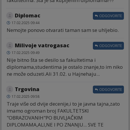
fakultetima. Šta je sa kupljenim diplomama???
Diplomac
ODGOVORITE
17.02.2025 09:44
Nemojte ponovo otvarati taman sam se uhljebio.
Milivoje vatrogasac
ODGOVORITE
17.02.2025 09:49
Nije bitno šta se desilo sa fakultetima i
diplomama,studentima je ostalo znanje,to im niko
ne može oduzeti.Ali 31.02. u Hajnehaju...
Trgovina
ODGOVORITE
17.02.2025 09:58
Traje više od dvije decenije,i to je javna tajna,zato
imamo ogroman broj FAKULTETSKI
"OBRAZOVANIH"PO BUVLJAČKIM
DIPLOMAMA,ALI,NE I PO ZNANJU... SVE TE