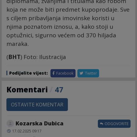
diplomama, zvanjima i titulama kao robom
koja ne može biti predmet kupoprodaje. Sve
s ciljem pribavljanja imovinske koristi u
njima poznatom iznosu, a, kako stoji u
optužnici, sigurno većem od 370 hiljada
maraka.
(
BHT
) Foto: Ilustracija
Podijelite vijest:
Facebook
Twitter
Komentari
/
47
OSTAVITE KOMENTAR
Kozarska Dubica
ODGOVORITE
17.02.2025 09:17