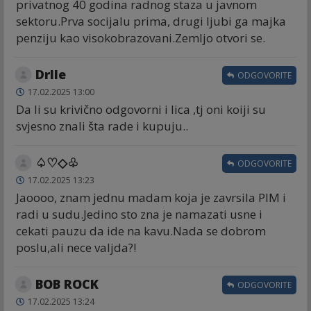
privatnog 40 godina radnog staza u javnom
sektoru.Prva socijalu prima, drugi ljubi ga majka
penziju kao visokobrazovani.Zemljo otvori se.
Drlle
ODGOVORITE
17.02.2025 13:00
Da li su krivično odgovorni i lica ,tj oni koiji su
svjesno znali šta rade i kupuju..
♤♡◇♧
ODGOVORITE
17.02.2025 13:23
Jaoooo, znam jednu madam koja je zavrsila PIM i
radi u sudu.Jedino sto zna je namazati usne i
cekati pauzu da ide na kavu.Nada se dobrom
poslu,ali nece valjda?!
BOB ROCK
ODGOVORITE
17.02.2025 13:24