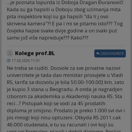
...je poznata lopurda iz Doboja Dragan Đuranović!
Kada su ga hapsili u Doboju zbog uzimanja mita
pita inspektore koji su ga hapsili "da li j ovo
skrivena kamera"?! E pa i mi se pitamo isto??? Tog
čovjeka hapse svake dvije godine a on svaki put
samo još više napreduje??? Kako???
Kolege prof.BL
ODGOVORITE
17.02.2025 11:51
Ne treba se cuditi. Dozvole za sve privatne nazovi
univerzitete je tada dao ministar prosvjete u Vladi
RS, tarifa za dozvolu je bila 50.00-100.00] km, zato
je kupio 3 stana u Beogradu. A onda je nagradjen
izborom za akademika u Akademiji nauka RS. Sta
reci...? Pistupak koji se vodi za 45 prodatih
diploma je smijsno. Prodato je preko 1.000 svi ovi i
jos mnogi koji nisu optuzeni. Otkyda RS 2011.cak
46.000 studenata, e tu su racunati i ovi koji su
upisani formalno, playili i dobili diplome. Poslije