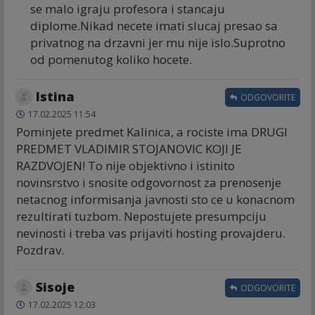
se malo igraju profesora i stancaju
diplome.Nikad necete imati slucaj presao sa
privatnog na drzavni jer mu nije islo.Suprotno
od pomenutog koliko hocete.
Istina
ODGOVORITE
17.02.2025 11:54
Pominjete predmet Kalinica, a rociste ima DRUGI
PREDMET VLADIMIR STOJANOVIC KOJI JE
RAZDVOJEN! To nije objektivno i istinito
novinsrstvo i snosite odgovornost za prenosenje
netacnog informisanja javnosti sto ce u konacnom
rezultirati tuzbom. Nepostujete presumpciju
nevinosti i treba vas prijaviti hosting provajderu.
Pozdrav.
Sisoje
ODGOVORITE
17.02.2025 12:03