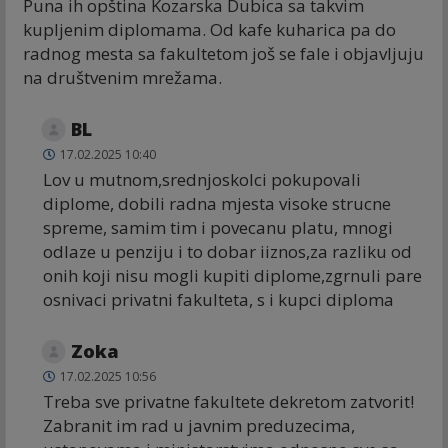
Puna ih opština Kozarska Dubica sa takvim
kupljenim diplomama. Od kafe kuharica pa do
radnog mesta sa fakultetom još se fale i objavljuju
na društvenim mrežama.
BL
17.02.2025 10:40
Lov u mutnom,srednjoskolci pokupovali
diplome, dobili radna mjesta visoke strucne
spreme, samim tim i povecanu platu, mnogi
odlaze u penziju i to dobar iiznos,za razliku od
onih koji nisu mogli kupiti diplome,zgrnuli pare
osnivaci privatni fakulteta, s i kupci diploma
Zoka
17.02.2025 10:56
Treba sve privatne fakultete dekretom zatvorit!
Zabranit im rad u javnim preduzecima,