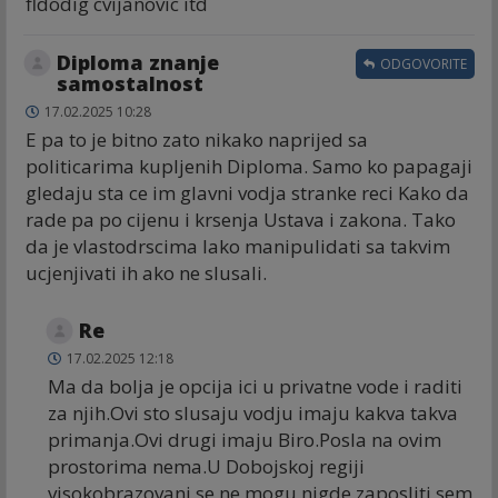
fldodig cvijanovic itd
Diploma znanje
ODGOVORITE
samostalnost
17.02.2025 10:28
E pa to je bitno zato nikako naprijed sa
politicarima kupljenih Diploma. Samo ko papagaji
gledaju sta ce im glavni vodja stranke reci Kako da
rade pa po cijenu i krsenja Ustava i zakona. Tako
da je vlastodrscima lako manipulidati sa takvim
ucjenjivati ih ako ne slusali.
Re
17.02.2025 12:18
Ma da bolja je opcija ici u privatne vode i raditi
za njih.Ovi sto slusaju vodju imaju kakva takva
primanja.Ovi drugi imaju Biro.Posla na ovim
prostorima nema.U Dobojskoj regiji
visokobrazovani se ne mogu nigde zaposliti sem