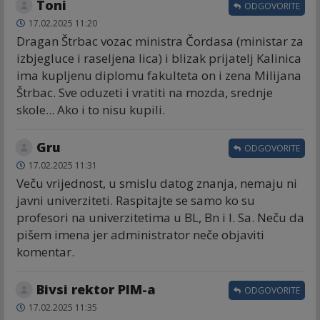
Toni
ODGOVORITE
17.02.2025 11:20
Dragan Štrbac vozac ministra Čordasa (ministar za
izbjegluce i raseljena lica) i blizak prijatelj Kalinica
ima kupljenu diplomu fakulteta on i zena Milijana
Štrbac. Sve oduzeti i vratiti na mozda, srednje
skole... Ako i to nisu kupili.
Gru
ODGOVORITE
17.02.2025 11:31
Veču vrijednost, u smislu datog znanja, nemaju ni
javni univerziteti. Raspitajte se samo ko su
profesori na univerzitetima u BL, Bn i I. Sa. Neču da
pišem imena jer administrator neče objaviti
komentar.
Bivsi rektor PIM-a
ODGOVORITE
17.02.2025 11:35