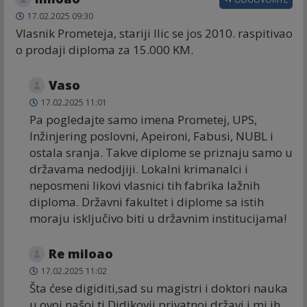
17.02.2025 09:30
Vlasnik Prometeja, stariji Ilic se jos 2010. raspitivao
o prodaji diploma za 15.000 KM.
Vaso
17.02.2025 11:01
Pa pogledajte samo imena Prometej, UPS,
Inžinjering poslovni, Apeironi, Fabusi, NUBL i
ostala sranja. Takve diplome se priznaju samo u
državama nedodjiji. Lokalni krimanalci i
neposmeni likovi vlasnici tih fabrika lažnih
diploma. Državni fakultet i diplome sa istih
moraju isključivo biti u državnim institucijama!
Re miloao
17.02.2025 11:02
Šta ćese digiditi,sad su magistri i doktori nauka
u ovoj našoj tj.Didikovij privatnoj državi i mi ih