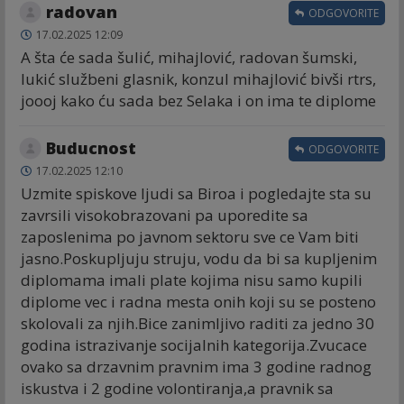
radovan
ODGOVORITE
17.02.2025 12:09
A šta će sada šulić, mihajlović, radovan šumski,
lukić službeni glasnik, konzul mihajlović bivši rtrs,
joooj kako ću sada bez Selaka i on ima te diplome
Buducnost
ODGOVORITE
17.02.2025 12:10
Uzmite spiskove ljudi sa Biroa i pogledajte sta su
zavrsili visokobrazovani pa uporedite sa
zaposlenima po javnom sektoru sve ce Vam biti
jasno.Poskupljuju struju, vodu da bi sa kupljenim
diplomama imali plate kojima nisu samo kupili
diplome vec i radna mesta onih koji su se posteno
skolovali za njih.Bice zanimljivo raditi za jedno 30
godina istrazivanje socijalnih kategorija.Zvucace
ovako sa drzavnim pravnim ima 3 godine radnog
iskustva i 2 godine volontiranja,a pravnik sa