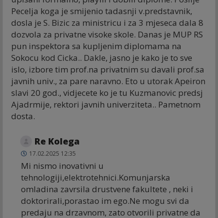
Pecelja koga je smijenio tadasnji v.predstavnik,
dosla je S. Bizic za ministricu i za 3 mjeseca dala 8
dozvola za privatne visoke skole. Danas je MUP RS
pun inspektora sa kupljenim diplomama na
Sokocu kod Cicka.. Dakle, jasno je kako je to sve
islo, izbore tim prof.na privatnim su davali prof.sa
javnih univ., za pare naravno. Eto u utorak Apeiron
slavi 20 god., vidjecete ko je tu Kuzmanovic predsj
Ajadrmije, rektori javnih univerziteta.. Pametnom
dosta.
Re Kolega
17.02.2025 12:35
Mi nismo inovativni u
tehnologiji,elektrotehnici.Komunjarska
omladina zavrsila drustvene fakultete , neki i
doktorirali,porastao im ego.Ne mogu svi da
predaju na drzavnom, zato otvorili privatne da