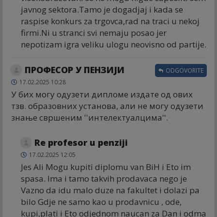
javnog sektora.Tamo je dogadjaj i kada se
raspise konkurs za trgovca,rad na traci u nekoj
firmi.Ni u stranci svi nemaju posao jer
nepotizam igra veliku ulogu neovisno od partije.
ПРОФЕСОР У ПЕНЗИЈИ
ODGOVORITE
17.02.2025 10:28
У бих могу одузети дипломе издате од ових
тзв. образовних установа, али не могу одузети
знање свршеним ''интелектуалцима''.
Re profesor u penziji
17.02.2025 12:05
Jes Ali Mogu kupiti diplomu van BiH i Eto im
spasa. Ima i tamo takvih prodavaca nego je
Vazno da idu malo duze na fakultet i dolazi pa
bilo Gdje ne samo kao u prodavnicu , ode,
kupi,plati i Eto odjednom naucan za Dan i odma