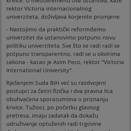
krivice. U međuvremenu ova ustanova, kaže
rektor Victoria internacionalnog
univerziteta, doživljava korjenite promjene.
- Nastojimo da praktički reformišemo
univerzitet da ustanovimo potpuno novu
politiku univerziteta. Sve što se radi radi se
potpuno transparentno, radi se u okvirima
zakona - kazao je Asim Peco, rektor "Victoria
International University".
Rješenjem Suda BiH već su razdvojeni
postupci za četiri fizička i dva pravna lica
obuhvaćena sporazumima o priznanju
krivice. Tužioci, po početku glavnog
pretresa, imaju zadatak da dokažu
udruživanje optuženih radi trgovine