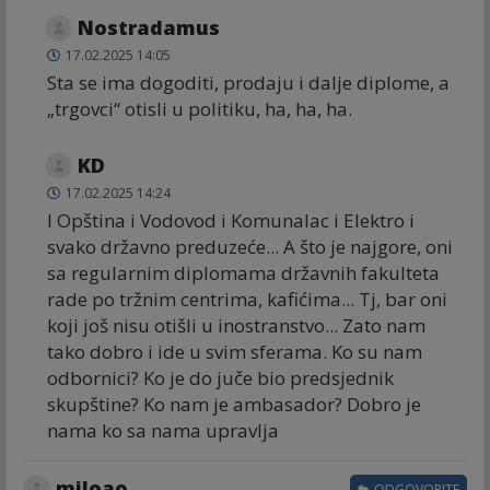
Nostradamus
17.02.2025 14:05
Sta se ima dogoditi, prodaju i dalje diplome, a
„trgovci“ otisli u politiku, ha, ha, ha.
KD
17.02.2025 14:24
I Opština i Vodovod i Komunalac i Elektro i
svako državno preduzeće... A što je najgore, oni
sa regularnim diplomama državnih fakulteta
rade po tržnim centrima, kafićima... Tj, bar oni
koji još nisu otišli u inostranstvo... Zato nam
tako dobro i ide u svim sferama. Ko su nam
odbornici? Ko je do juče bio predsjednik
skupštine? Ko nam je ambasador? Dobro je
nama ko sa nama upravlja
miloao
ODGOVORITE