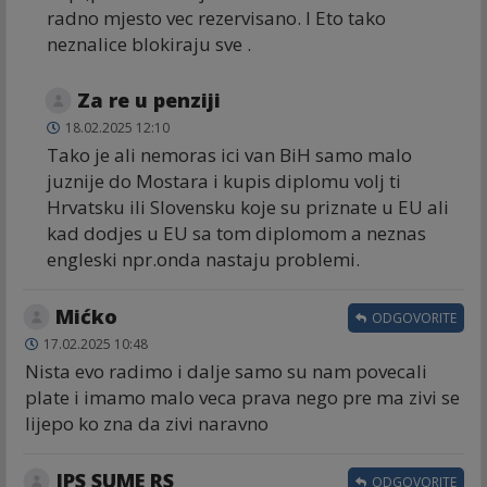
radno mjesto vec rezervisano. I Eto tako
neznalice blokiraju sve .
Za re u penziji
18.02.2025 12:10
Tako je ali nemoras ici van BiH samo malo
juznije do Mostara i kupis diplomu volj ti
Hrvatsku ili Slovensku koje su priznate u EU ali
kad dodjes u EU sa tom diplomom a neznas
engleski npr.onda nastaju problemi.
Mićko
ODGOVORITE
17.02.2025 10:48
Nista evo radimo i dalje samo su nam povecali
plate i imamo malo veca prava nego pre ma zivi se
lijepo ko zna da zivi naravno
JPS SUME RS
ODGOVORITE