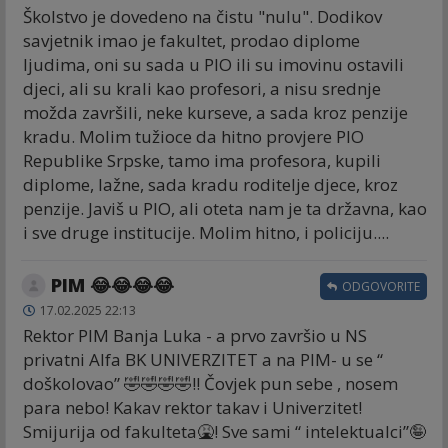
Školstvo je dovedeno na čistu "nulu". Dodikov
savjetnik imao je fakultet, prodao diplome
ljudima, oni su sada u PIO ili su imovinu ostavili
djeci, ali su krali kao profesori, a nisu srednje
možda završili, neke kurseve, a sada kroz penzije
kradu. Molim tužioce da hitno provjere PIO
Republike Srpske, tamo ima profesora, kupili
diplome, lažne, sada kradu roditelje djece, kroz
penzije. Javiš u PIO, ali oteta nam je ta državna, kao
i sve druge institucije. Molim hitno, i policiju....
PIM 😂😂😂😂
ODGOVORITE
17.02.2025 22:13
Rektor PIM Banja Luka - a prvo završio u NS
privatni Alfa BK UNIVERZITET a na PIM- u se “
doškolovao” 🤣🤣🤣🤣!! Čovjek pun sebe , nosem
para nebo! Kakav rektor takav i Univerzitet!
Smijurija od fakulteta🤮! Sve sami “ intelektualci”🤪