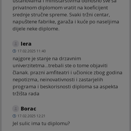
ustanovama i ministarstvima odnosno sve sa
privatnom diplomom vratit na koeficijent
srednje stručne spreme. Svaki tržni centar,
napuštene fabrike, garaža i kuće po naseljima
dijele neke diplome.
lera
17.02.2025 11:40
najgore je stanje na drzavnim
univerzitetma...trebali ste o tome objaviti
članak. prazni amfiteatri i učionice zbog godina
nepotizma, neinovativnosti i zastarjelih
programa i beskorisnosti diploma sa aspekta
tržišta rada
Borac
17.02.2025 12:21
Jel sulic ima tu diplomu?