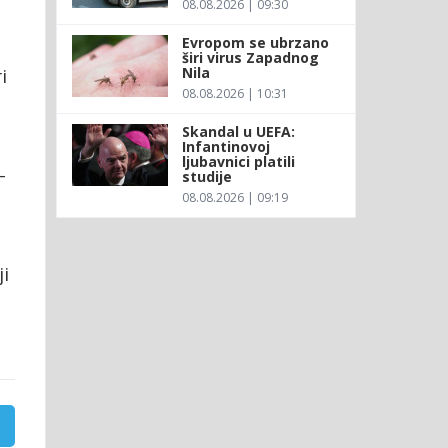
08.08.2026 | 09:30
Evropom se ubrzano
širi virus Zapadnog
Nila
i
08.08.2026 | 10:31
Skandal u UEFA:
Infantinovoj
ljubavnici platili
-
studije
08.08.2026 | 09:19
ji