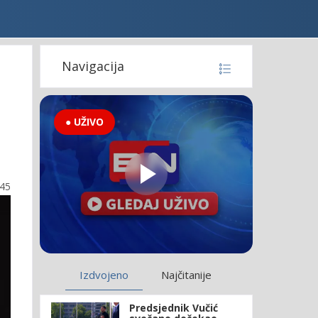
Navigacija
● UŽIVO
:45
Izdvojeno
Najčitanije
Predsjednik Vučić