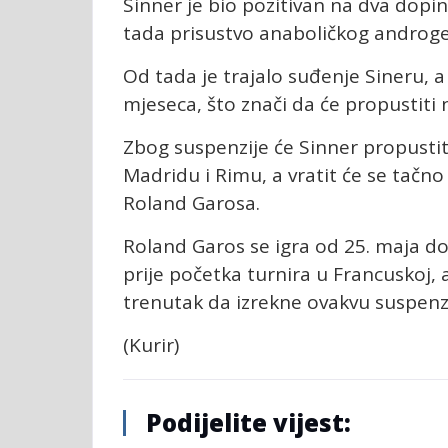
Sinner je bio pozitivan na dva dopi
tada prisustvo anaboličkog androg
Od tada je trajalo suđenje Sineru, a
mjeseca, što znači da će propustiti 
Zbog suspenzije će Sinner propustit
Madridu i Rimu, a vratit će se tačn
Roland Garosa.
Roland Garos se igra od 25. maja do 
prije početka turnira u Francuskoj, 
trenutak da izrekne ovakvu suspenzi
(Kurir)
Podijelite vijest: