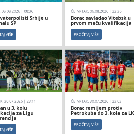
08.08.2026 | 08:36
ČETVRTAK, 06.08.2026 | 22:36
vaterpolisti Srbije u
Borac savladao Vitebsk u
nalu SP
prvom meču kvalifikacija
AJ VIŠE
PROČITAJ VIŠE
, 30.07.2026 | 23:11
ČETVRTAK, 30.07.2026 | 23:03
an u 3. kolu
Borac remijem protiv
ikacija za Ligu
Petrokuba do 3. kola za L
rencija
PROČITAJ VIŠE
AJ VIŠE