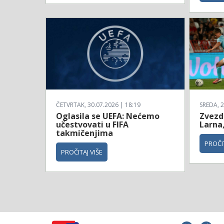
ČETVRTAK, 30.07.2026 | 18:19
SREDA, 2
Oglasila se UEFA: Nećemo
Zvezda
učestvovati u FIFA
Larna,
takmičenjima
PROČIT
PROČITAJ VIŠE