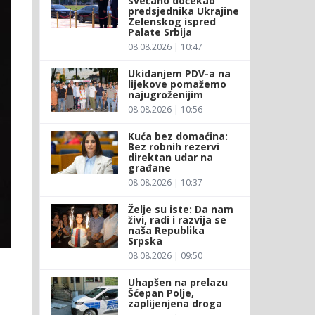
svečano dočekao
predsjednika Ukrajine
Zelenskog ispred
Palate Srbija
08.08.2026 | 10:47
Ukidanjem PDV-a na
lijekove pomažemo
najugroženijim
08.08.2026 | 10:56
Kuća bez domaćina:
Bez robnih rezervi
direktan udar na
građane
08.08.2026 | 10:37
Želje su iste: Da nam
živi, radi i razvija se
naša Republika
Srpska
08.08.2026 | 09:50
Uhapšen na prelazu
Šćepan Polje,
zaplijenjena droga