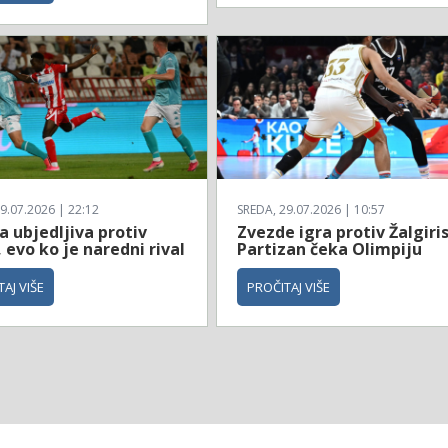
9.07.2026 | 22:12
SREDA, 29.07.2026 | 10:57
 ubjedljiva protiv
Zvezde igra protiv Žalgiri
 evo ko je naredni rival
Partizan čeka Olimpiju
AJ VIŠE
PROČITAJ VIŠE