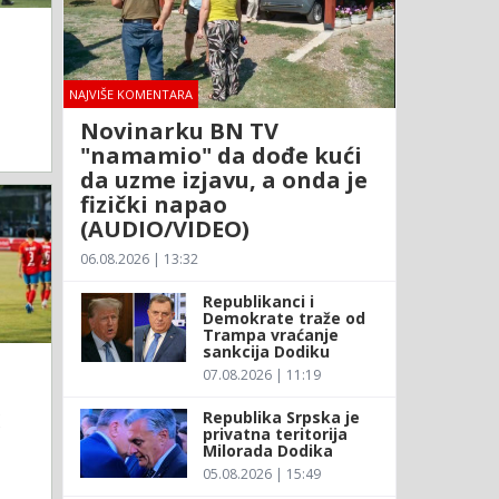
NAJVIŠE KOMENTARA
Novinarku BN TV
"namamio" da dođe kući
da uzme izjavu, a onda je
fizički napao
(AUDIO/VIDEO)
06.08.2026 | 13:32
Republikanci i
Demokrate traže od
Trampa vraćanje
sankcija Dodiku
07.08.2026 | 11:19
Republika Srpska je
K
privatna teritorija
Milorada Dodika
05.08.2026 | 15:49