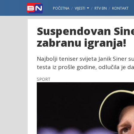
POČETNA
VIJESTI
RTV BN
KONTAKT
Suspendovan Sine
zabranu igranja!
Najbolji teniser svijeta Janik Siner
testa iz prošle godine, odlučila je 
SPORT