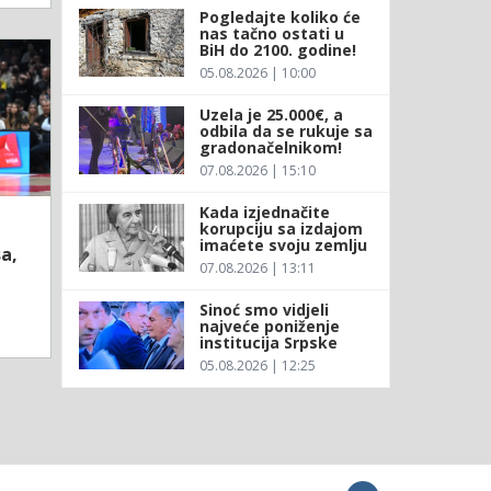
Pogledajte koliko će
nas tačno ostati u
BiH do 2100. godine!
05.08.2026 | 10:00
Uzela je 25.000€, a
odbila da se rukuje sa
gradonačelnikom!
07.08.2026 | 15:10
Kada izjednačite
korupciju sa izdajom
imaćete svoju zemlju
sa,
07.08.2026 | 13:11
Sinoć smo vidjeli
najveće poniženje
institucija Srpske
05.08.2026 | 12:25