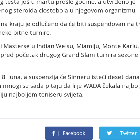
ng testa još u martu prošle godine, a utvrđeno je
enog steroida clostebola u njegovom organizmu.
 na kraju je odlučeno da će biti suspendovan na tr
neke bitne turnire.
i Masterse u Indian Welsu, Miamiju, Monte Karlu,
o pred početak drugog Grand Slam turnira sezone 
8. juna, a suspenzija će Sinneru isteći deset dana
a mnogi se sada pitaju da li je WADA čekala najbol
ju najboljem teniseru svijeta.
Facebook
Twitter