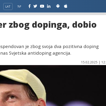
LAT
ЋР
r zbog dopinga, dobio
 suspendovan je zbog svoja dva pozitivna doping
danas Svjetska antidoping agencija.
15.02.2025 | 12