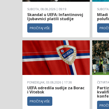
SUBOTA, 08.08.2026 | 09:19
SUBOTA, 
Skandal u UEFA: Infantinovoj
Mladi 
ljubavnici platili studije
polufi
PROČITAJ VIŠE
PROČIT
PONEDELJAK, 03.08.2026 | 17:38
ČETVRTAK
UEFA odredila sudije za Borac
Partiz
i Vitebsk
kvalif
konfe
PROČITAJ VIŠE
PROČIT