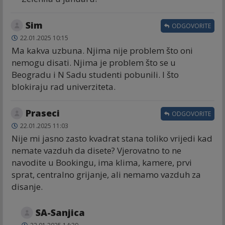
Sim
ODGOVORITE
22.01.2025 10:15
Ma kakva uzbuna. Njima nije problem što oni
nemogu disati. Njima je problem što se u
Beogradu i N Sadu studenti pobunili. I što
blokiraju rad univerziteta.
Praseci
ODGOVORITE
22.01.2025 11:03
Nije mi jasno zasto kvadrat stana toliko vrijedi kad
nemate vazduh da disete? Vjerovatno to ne
navodite u Bookingu, ima klima, kamere, prvi
sprat, centralno grijanje, ali nemamo vazduh za
disanje.
SA-Sanjica