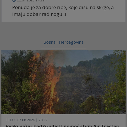
22.01.2025 14:39
Ponuda je za dobre ribe, koje disu na skrge, a
imaju dobar rad nogu :)
Bosna i Hercegovina
PETAK, 07.08.2026 | 20:39
Veliki požar kod Gruda: U pomoć stigli Air Tractori