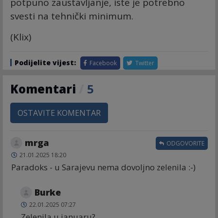
potpuno zaustavljanje, iste je potrebno
svesti na tehnički minimum.
(Klix)
Podijelite vijest:
Facebook
Twitter
Komentari
/
5
OSTAVITE KOMENTAR
mrga
ODGOVORITE
21.01.2025 18:20
Paradoks - u Sarajevu nema dovoljno zelenila :-)
Burke
22.01.2025 07:27
Zelenila u januaru?