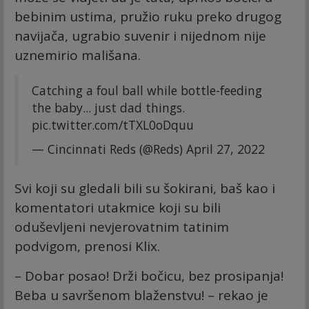
bebinim ustima, pružio ruku preko drugog
navijača, ugrabio suvenir i nijednom nije
uznemirio mališana.
Catching a foul ball while bottle-feeding
the baby... just dad things.
pic.twitter.com/tTXL0oDquu
— Cincinnati Reds (@Reds)
April 27, 2022
Svi koji su gledali bili su šokirani, baš kao i
komentatori utakmice koji su bili
oduševljeni nevjerovatnim tatinim
podvigom, prenosi Klix.
– Dobar posao! Drži bočicu, bez prosipanja!
Beba u savršenom blaženstvu! – rekao je