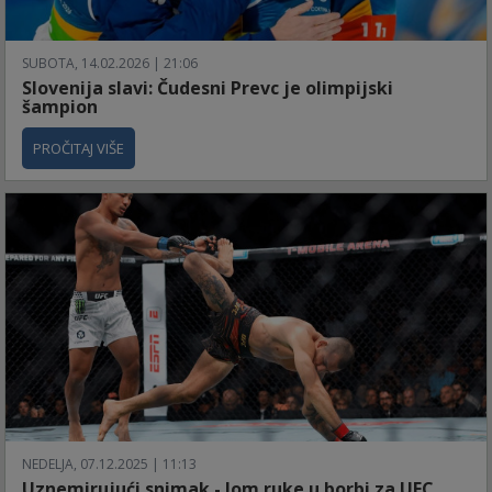
SUBOTA, 14.02.2026 | 21:06
Slovenija slavi: Čudesni Prevc je olimpijski
šampion
PROČITAJ VIŠE
NEDELJA, 07.12.2025 | 11:13
Uznemirujući snimak - lom ruke u borbi za UFC