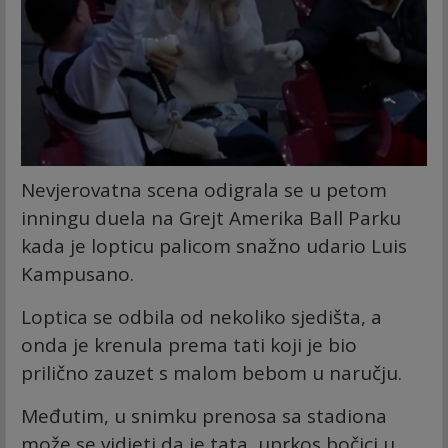
Nevjerovatna scena odigrala se u petom
inningu duela na Grejt Amerika Ball Parku
kada je lopticu palicom snažno udario Luis
Kampusano.
Loptica se odbila od nekoliko sjedišta, a
onda je krenula prema tati koji je bio
prilično zauzet s malom bebom u naručju.
Međutim, u snimku prenosa sa stadiona
može se vidjeti da je tata, uprkos bočici u