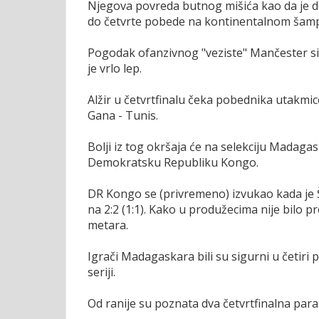
Njegova povreda butnog mišića kao da je dem
do četvrte pobede na kontinentalnom šampio
Pogodak ofanzivnog "veziste" Mančester sit
je vrlo lep.
Alžir u četvrtfinalu čeka pobednika utakmic
Gana - Tunis.
Bolji iz tog okršaja će na selekciju Madagas
Demokratsku Republiku Kongo.
DR Kongo se (privremeno) izvukao kada je
na 2:2 (1:1). Kako u produžecima nije bilo 
metara.
Igrači Madagaskara bili su sigurni u četiri 
seriji.
Od ranije su poznata dva četvrtfinalna para: