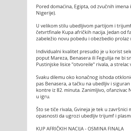
Pored domaćina, Egipta, od zvučnih imena i
Nigerije).
U velikom stilu ubedljivom partijom i trijum
četvrtfinale Kupa afričkih nacija. Jedan od
zabeležio novu pobedu i obezbedio prolaz 
Individualni kvalitet presudio je u korist s
poput Mareza, Benasera ili Fegulija ne bi 
Pustinjske lisice "otvoreile" rivala, a strela
Svaku dilemu oko konačnog ishoda otklonio
pas Benasera, a tačku na ubedljiv i siguran 
kontre iz 82. minuta. Zanimljivo, ofanzivac
u igru.
Što se tiče rivala, Gvineja je tek u završnic
opasnosti da ugrozi ubedljiv trijumf i plas
KUP AFRIČKIH NACIJA - OSMINA FINALA