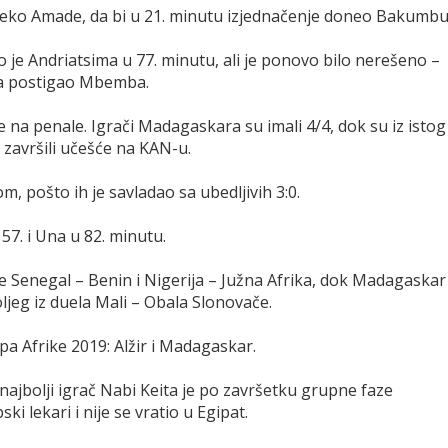
ko Amade, da bi u 21. minutu izjednačenje doneo Bakumbu
 Andriatsima u 77. minutu, ali je ponovo bilo nerešeno –
la postigao Mbemba.
 na penale. Igrači Madagaskara su imali 4/4, dok su iz istog
 završili učešće na KAN-u.
m, pošto ih je savladao sa ubedljivih 3:0.
u 57. i Una u 82. minutu.
 se Senegal – Benin i Nigerija – Južna Afrika, dok Madagaskar
oljeg iz duela Mali – Obala Slonovače.
pa Afrike 2019: Alžir i Madagaskar.
i najbolji igrač Nabi Keita je po završetku grupne faze
i lekari i nije se vratio u Egipat.