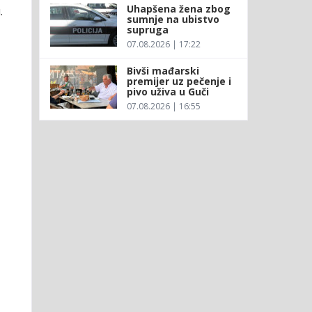
Uhapšena žena zbog
.
sumnje na ubistvo
supruga
07.08.2026 | 17:22
Bivši mađarski
premijer uz pečenje i
pivo uživa u Guči
07.08.2026 | 16:55