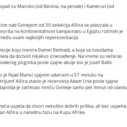
spali su Maroko (od Benina, na penale) i Kamerun (od
fom nad Gvinejom od 3:0 selekcija Alžira se plasirala u
 favorita na kontinentalnom šampionatu u Egiptu rutinski je
među osam najboljih reperezentacija.
elekcije koju trenira Đamel Belmadi, a koja sa zvezdama
smela da dozvoli nikakvo iznenađenje. Na vreme su večeras
c vodećeg pogotka posle sjajne akcije bio je Jusef Balili.
 je Rijad Marez sjajnim udarcem u 57. minutu na
trijumf Alžira stavio je rezervista Adam Una posle sjajne
 Napolija je zatresao mrežu Gvineje samo pet minut od ulask
i meča uspela da stvori nekoliko dobrih prilika, ali bez uspeha 
man Alžira u narednu fazu na Kupu Afrike.