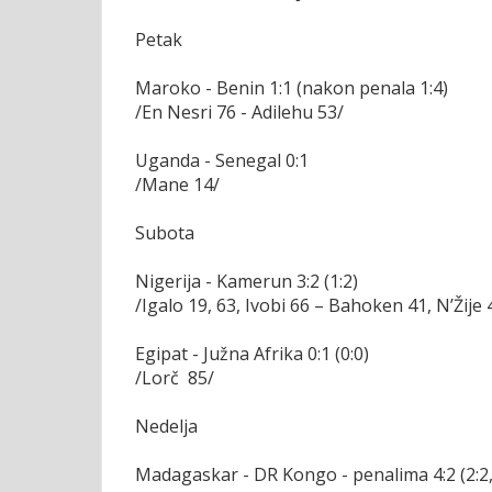
Petak
Maroko - Benin 1:1 (nakon penala 1:4)
/En Nesri 76 - Adilehu 53/
Uganda - Senegal 0:1
/Mane 14/
Subota
Nigerija - Kamerun 3:2 (1:2)
/Igalo 19, 63, Ivobi 66 – Bahoken 41, N’Žije 
Egipat - Južna Afrika 0:1 (0:0)
/Lorč 85/
Nedelja
Madagaskar - DR Kongo - penalima 4:2 (2:2,