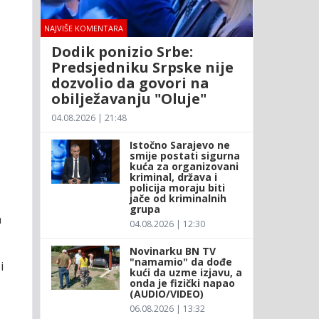
NAJVIŠE KOMENTARA
Dodik ponizio Srbe:
Predsjedniku Srpske nije
dozvolio da govori na
obilježavanju "Oluje"
04.08.2026 | 21:48
Istočno Sarajevo ne
smije postati sigurna
kuća za organizovani
kriminal, država i
policija moraju biti
jače od kriminalnih
grupa
a
04.08.2026 | 12:30
Novinarku BN TV
"namamio" da dođe
i
kući da uzme izjavu, a
onda je fizički napao
(AUDIO/VIDEO)
06.08.2026 | 13:32