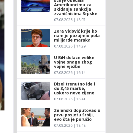
šta je obećala
Amerikancima za
skidanje sankcija
zvaničnicima Srpske
07.08.2026 | 18:07
Zora Vidović krije ko
nam je pozajmio pola
milijarde maraka
07.08.2026 | 14:29
U BiH dolaze velike
vojne snage zbog
vojne vježbe
07.08.2026 | 16:14
Dizel trenutno ide i
do 3,45 marke,
uskoro nove cijene
07.08.2026 | 18:41
Zelenski doputovao u
prvu posjetu Srbiji,
evo šta je poručio
07.08.2026 | 18:48