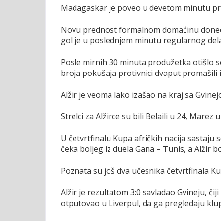
Madagaskar je poveo u devetom minutu pre
Novu prednost formalnom domaćinu doneo je
gol je u poslednjem minutu regularnog de
Posle mirnih 30 minuta produžetka otišlo se
broja pokušaja protivnici dvaput promašili i
Alžir je veoma lako izašao na kraj sa Gvinejo
Strelci za Alžirce su bili Belaili u 24, Marez 
U četvrtfinalu Kupa afričkih nacija sastaju
čeka boljeg iz duela Gana – Tunis, a Alžir b
Poznata su još dva učesnika četvrtfinala Ku
Alžir je rezultatom 3:0 savladao Gvineju, čij
otputovao u Liverpul, da ga pregledaju klupsk