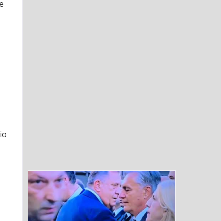
le
io