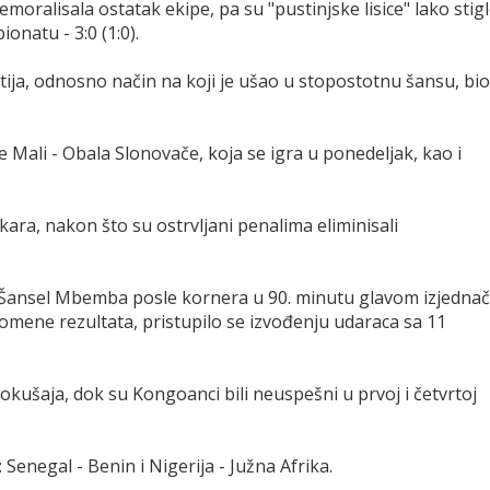
oralisala ostatak ekipe, pa su "pustinjske lisice" lako stig
natu - 3:0 (1:0).
ija, odnosno način na koji je ušao u stopostotnu šansu, bio
e Mali - Obala Slonovače, koja se igra u ponedeljak, kao i
kara, nakon što su ostrvljani penalima eliminisali
 Šansel Mbemba posle kornera u 90. minutu glavom izjednač
promene rezultata, pristupilo se izvođenju udaraca sa 11
pokušaja, dok su Kongoanci bili neuspešni u prvoj i četvrtoj
 Senegal - Benin i Nigerija - Južna Afrika.