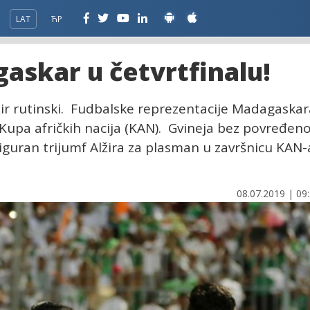
LAT
ЋР
gaskar u četvrtfinalu!
žir rutinski. Fudbalske reprezentacije Madagaskar
le Kupa afričkih nacija (KAN). Gvineja bez povređen
 Siguran trijumf Alžira za plasman u završnicu KAN-
08.07.2019 | 09