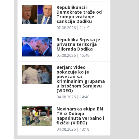
Republikanci i
Demokrate traže od
Trampa vraćanje
sankcija Dodiku
07.08.2026 | 11:19
Republika Srpska je
privatna teritorija
Milorada Dodika
05.08.2026 | 15:49
Berjan: Video
pokazuje ko je
povezan sa
kriminalnim grupama
u Istočnom Sarajevu
(VIDEO)
04.08.2026 | 14:40
Novinarska ekipa BN
TV iz Doboja
napadnuta verbalno i
fizički (VIDEO)
04.08.2026 | 13:18