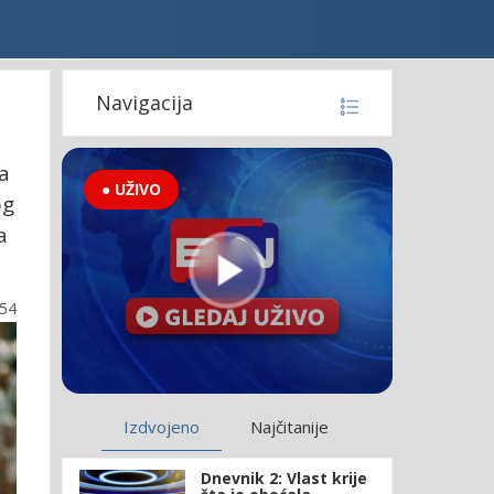
Navigacija
a
● UŽIVO
og
a
:54
Izdvojeno
Najčitanije
Dnevnik 2: Vlast krije