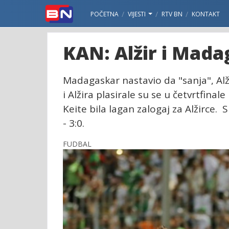
POČETNA
VIJESTI
RTV BN
KONTAKT
KAN: Alžir i Mada
Madagaskar nastavio da "sanja", Al
i Alžira plasirale su se u četvrtfina
Keite bila lagan zalogaj za Alžirce.
- 3:0.
FUDBAL