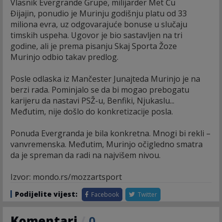
Vlasnik Evergrande Grupe, milijarder Met Ću
Đijajin, ponudio je Murinju godišnju platu od 33
miliona evra, uz odgovarajuće bonuse u slučaju
timskih uspeha. Ugovor je bio sastavljen na tri
godine, ali je prema pisanju Skaj Sporta Žoze
Murinjo odbio takav predlog.
Posle odlaska iz Mančester Junajteda Murinjo je na
berzi rada. Pominjalo se da bi mogao prebogatu
karijeru da nastavi PSŽ-u, Benfiki, Njukaslu...
Međutim, nije došlo do konkretizacije posla.
Ponuda Evergranda je bila konkretna. Mnogi bi rekli –
vanvremenska. Međutim, Murinjo očigledno smatra
da je spreman da radi na najvišem nivou.
Izvor: mondo.rs/mozzartsport
Podijelite vijest:
Facebook
Twitter
Komentari
/
0