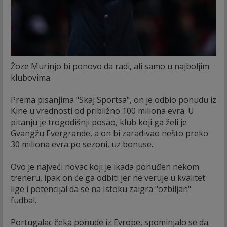
Žoze Murinjo bi ponovo da radi, ali samo u najboljim
klubovima.
Prema pisanjima "Skaj Sportsa", on je odbio ponudu iz
Kine u vrednosti od približno 100 miliona evra. U
pitanju je trogodišnji posao, klub koji ga želi je
Gvangžu Evergrande, a on bi zarađivao nešto preko
30 miliona evra po sezoni, uz bonuse.
Ovo je najveći novac koji je ikada ponuđen nekom
treneru, ipak on će ga odbiti jer ne veruje u kvalitet
lige i potencijal da se na Istoku zaigra "ozbiljan"
fudbal.
Portugalac čeka ponude iz Evrope, spominjalo se da