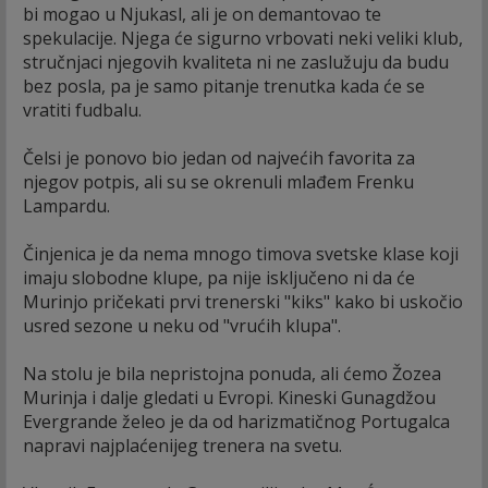
bi mogao u Njukasl, ali je on demantovao te
spekulacije. Njega će sigurno vrbovati neki veliki klub,
stručnjaci njegovih kvaliteta ni ne zaslužuju da budu
bez posla, pa je samo pitanje trenutka kada će se
vratiti fudbalu.
Čelsi je ponovo bio jedan od najvećih favorita za
njegov potpis, ali su se okrenuli mlađem Frenku
Lampardu.
Činjenica je da nema mnogo timova svetske klase koji
imaju slobodne klupe, pa nije isključeno ni da će
Murinjo pričekati prvi trenerski "kiks" kako bi uskočio
usred sezone u neku od "vrućih klupa".
Na stolu je bila nepristojna ponuda, ali ćemo Žozea
Murinja i dalje gledati u Evropi. Kineski Gunagdžou
Evergrande želeo je da od harizmatičnog Portugalca
napravi najplaćenijeg trenera na svetu.