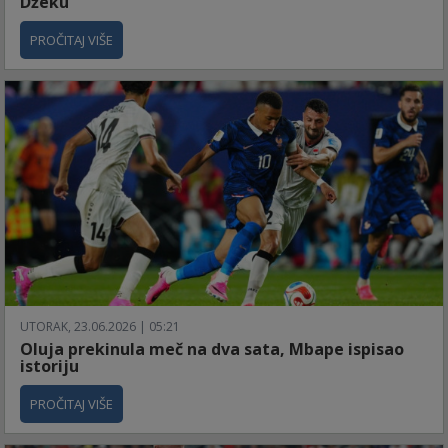
Džeku
PROČITAJ VIŠE
UTORAK, 23.06.2026 | 05:21
Oluja prekinula meč na dva sata, Mbape ispisao
istoriju
PROČITAJ VIŠE