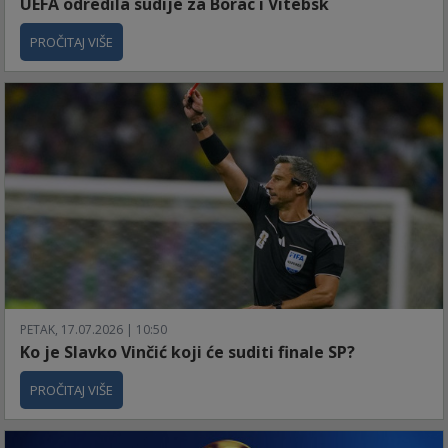
UEFA odredila sudije za Borac i Vitebsk
PROČITAJ VIŠE
PETAK, 17.07.2026 | 10:50
Ko je Slavko Vinčić koji će suditi finale SP?
PROČITAJ VIŠE