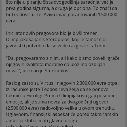
što nije u pitanju čista dvogodišnja saradnja, već je
prva godina sigurna, a druga je opciona. To znači da
bi Teodosić u Tel Avivu imao garantovanih 1.500.000
evra.
Inicijator ovih pregovora bio je bivši trener
Olimpijakosa Janis Sferopulos, koji je tamošnjoj
javnosti i potvrdio da se vode razgovori s Teom.
“Da, pregovaramo s njim, ali kako bismo doveli igrače
njegovih kvaliteta moramo da uložimo ozbiljan
novac“, priznao je Sferopulos.
Razlog zašto su Virtus i njegovih 2.300.000 evra otpali
iz računice jeste Teodosićeva želja da se ponovo
takmiči u Evroligi. Prema Olimpijakosu gaji posebne
emocije, ali je suma novca za dvogodišnji ugovor
(2.500.000 evra) nedovoljno velika u ovom trenutku.
Uglavnom, finansijski aspekat će pored takmičarskih
ambicija kluba imati glavnu ulogu
u Teodosićevoj konačnoj odluci.