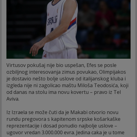
Virtusov pokušaj nije bio uspešan, Efes se posle
ozbiljnog interesovanja zimus povukao, Olimpijakos
je dostavio nešto bolje uslove od italijanskog kluba i
izgleda nije ni zagolicao maštu Miloša Teodosića, koji
od danas na stolu ima novu kovertu – pravo iz Tel
Aviva.
Iz Izraela se može čuti da je Makabi otvorio novu
rundu pregovora s kapitenom srpske košarkaške
reprezentacije i dosad ponudio najbolje uslove –
ugovor vredan 3.000.000 evra. Jedina caka je u tome