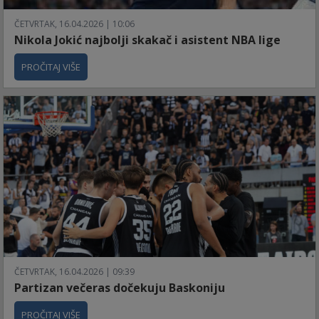
ČETVRTAK, 16.04.2026 | 10:06
Nikola Jokić najbolji skakač i asistent NBA lige
PROČITAJ VIŠE
ČETVRTAK, 16.04.2026 | 09:39
Partizan večeras dočekuju Baskoniju
PROČITAJ VIŠE