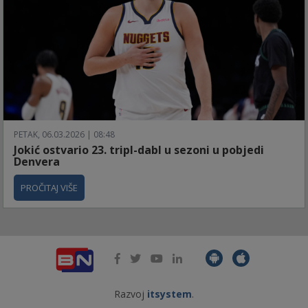
PETAK, 06.03.2026 | 08:48
Jokić ostvario 23. tripl-dabl u sezoni u pobjedi
Denvera
PROČITAJ VIŠE
Razvoj
itsystem
.