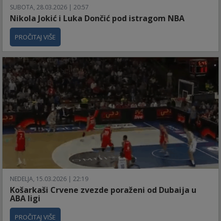
SUBOTA, 28.03.2026 | 20:57
Nikola Jokić i Luka Dončić pod istragom NBA
PROČITAJ VIŠE
NEDELJA, 15.03.2026 | 22:19
Košarkaši Crvene zvezde poraženi od Dubaija u
ABA ligi
PROČITAJ VIŠE