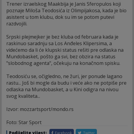
Trener izraelskog Maakbija je Janis Sferopulos koji
poznaje Miloša Teodosića iz Olimpijakosa, kada je bio
asistent u tom klubu, dok su im se potom putevi
razdvojili.
Srpski plejmejker je bez kluba od februara kada je
raskinuo saradnju sa Los Anđeles Klipersima, a
videćemo da li će klupski status rešiti pre odlaska na
Mundobasket, pošto ga svi, bez obzira na status
"slobodnog agenta", očekuju na konačnom spisku.
Teodosiću se, očigledno, ne žuri, jer ponude lagano
rastu... Još bi mogle da budu i veće ako ne potpiše pre
odlaska na Mundobasket, a u Kini odigra na nivou
svog kvaliteta...
Izvor: mozzartsport/mondo.rs
Foto: Star Sport
Podijelite vijest:
Facebook
Twitter