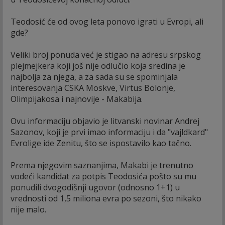
Teodosić će od ovog leta ponovo igrati u Evropi, ali
gde?
Veliki broj ponuda već je stigao na adresu srpskog
plejmejkera koji još nije odlučio koja sredina je
najbolja za njega, a za sada su se spominjala
interesovanja CSKA Moskve, Virtus Bolonje,
Olimpijakosa i najnovije - Makabija.
Ovu informaciju objavio je litvanski novinar Andrej
Sazonov, koji je prvi imao informaciju i da "vajldkard"
Evrolige ide Zenitu, što se ispostavilo kao tačno.
Prema njegovim saznanjima, Makabi je trenutno
vodeći kandidat za potpis Teodosića pošto su mu
ponudili dvogodišnji ugovor (odnosno 1+1) u
vrednosti od 1,5 miliona evra po sezoni, što nikako
nije malo.