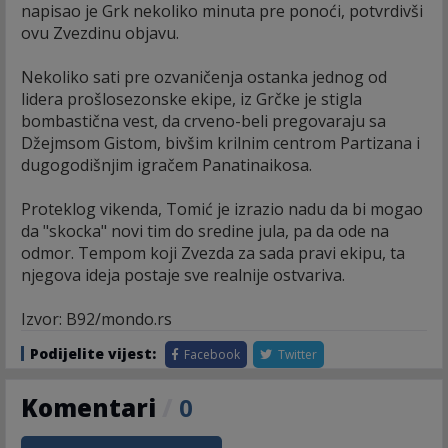
napisao je Grk nekoliko minuta pre ponoći, potvrdivši
ovu Zvezdinu objavu.
Nekoliko sati pre ozvaničenja ostanka jednog od
lidera prošlosezonske ekipe, iz Grčke je stigla
bombastična vest, da crveno-beli pregovaraju sa
Džejmsom Gistom, bivšim krilnim centrom Partizana i
dugogodišnjim igračem Panatinaikosa.
Proteklog vikenda, Tomić je izrazio nadu da bi mogao
da "skocka" novi tim do sredine jula, pa da ode na
odmor. Tempom koji Zvezda za sada pravi ekipu, ta
njegova ideja postaje sve realnije ostvariva.
Izvor: B92/mondo.rs
Podijelite vijest:
Facebook
Twitter
Komentari
/
0