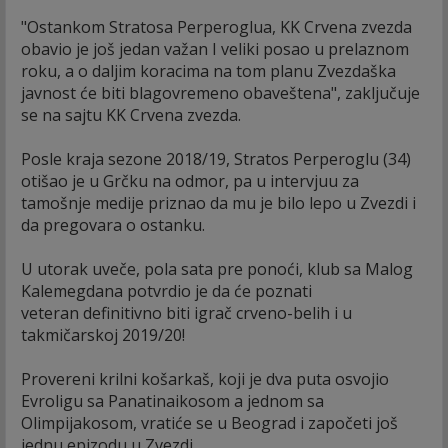
"Ostankom Stratosa Perperoglua, KK Crvena zvezda
obavio je još jedan važan I veliki posao u prelaznom
roku, a o daljim koracima na tom planu Zvezdaška
javnost će biti blagovremeno obaveštena", zaključuje
se na sajtu KK Crvena zvezda.
Posle kraja sezone 2018/19, Stratos Perperoglu (34)
otišao je u Grčku na odmor, pa u intervjuu za
tamošnje medije priznao da mu je bilo lepo u Zvezdi i
da pregovara o ostanku.
U utorak uveče, pola sata pre ponoći, klub sa Malog
Kalemegdana potvrdio je da će poznati
veteran definitivno biti igrač crveno-belih i u
takmičarskoj 2019/20!
Provereni krilni košarkaš, koji je dva puta osvojio
Evroligu sa Panatinaikosom a jednom sa
Olimpijakosom, vratiće se u Beograd i započeti još
jednu epizodu u Zvezdi.