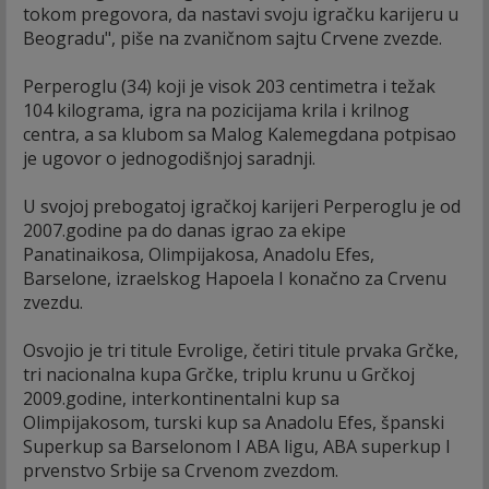
tokom pregovora, da nastavi svoju igračku karijeru u
Beogradu", piše na zvaničnom sajtu Crvene zvezde.
Perperoglu (34) koji je visok 203 centimetra i težak
104 kilograma, igra na pozicijama krila i krilnog
centra, a sa klubom sa Malog Kalemegdana potpisao
je ugovor o jednogodišnjoj saradnji.
U svojoj prebogatoj igračkoj karijeri Perperoglu je od
2007.godine pa do danas igrao za ekipe
Panatinaikosa, Olimpijakosa, Anadolu Efes,
Barselone, izraelskog Hapoela I konačno za Crvenu
zvezdu.
Osvojio je tri titule Evrolige, četiri titule prvaka Grčke,
tri nacionalna kupa Grčke, triplu krunu u Grčkoj
2009.godine, interkontinentalni kup sa
Olimpijakosom, turski kup sa Anadolu Efes, španski
Superkup sa Barselonom I ABA ligu, ABA superkup I
prvenstvo Srbije sa Crvenom zvezdom.