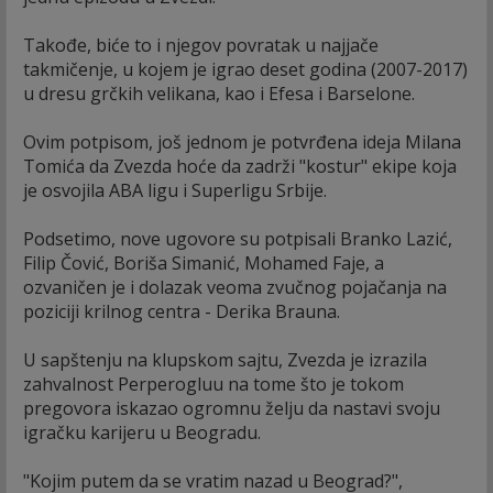
Takođe, biće to i njegov povratak u najjače
takmičenje, u kojem je igrao deset godina (2007-2017)
u dresu grčkih velikana, kao i Efesa i Barselone.
Ovim potpisom, još jednom je potvrđena ideja Milana
Tomića da Zvezda hoće da zadrži "kostur" ekipe koja
je osvojila ABA ligu i Superligu Srbije.
Podsetimo, nove ugovore su potpisali Branko Lazić,
Filip Čović, Boriša Simanić, Mohamed Faje, a
ozvaničen je i dolazak veoma zvučnog pojačanja na
poziciji krilnog centra - Derika Brauna.
U sapštenju na klupskom sajtu, Zvezda je izrazila
zahvalnost Perperogluu na tome što je tokom
pregovora iskazao ogromnu želju da nastavi svoju
igračku karijeru u Beogradu.
"Kojim putem da se vratim nazad u Beograd?",