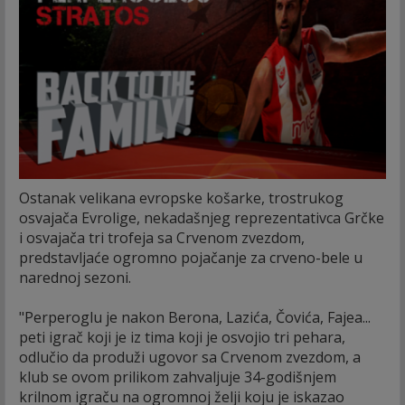
Ostanak velikana evropske košarke, trostrukog
osvajača Evrolige, nekadašnjeg reprezentativca Grčke
i osvajača tri trofeja sa Crvenom zvezdom,
predstavljaće ogromno pojačanje za crveno-bele u
narednoj sezoni.
"Perperoglu je nakon Berona, Lazića, Čovića, Fajea...
peti igrač koji je iz tima koji je osvojio tri pehara,
odlučio da produži ugovor sa Crvenom zvezdom, a
klub se ovom prilikom zahvaljuje 34-godišnjem
krilnom igraču na ogromnoj želji koju je iskazao