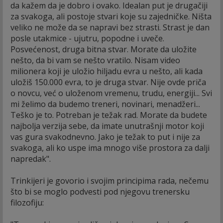
da kažem da je dobro i ovako. Idealan put je drugačiji
za svakoga, ali postoje stvari koje su zajedničke. Ništa
veliko ne može da se napravi bez strasti. Strast je dan
posle utakmice - ujutru, popodne i uveče.
Posvećenost, druga bitna stvar. Morate da uložite
nešto, da bi vam se nešto vratilo. Nisam video
milionera koji je uložio hiljadu evra u nešto, ali kada
uložiš 150.000 evra, to je druga stvar. Nije ovde priča
o novcu, već o uloženom vremenu, trudu, energiji... Svi
mi želimo da budemo treneri, novinari, menadžeri...
Teško je to. Potreban je težak rad. Morate da budete
najbolja verzija sebe, da imate unutrašnji motor koji
vas gura svakodnevno. Jako je težak to put i nije za
svakoga, ali ko uspe ima mnogo više prostora za dalji
napredak".
Trinkijeri je govorio i svojim principima rada, nečemu
što bi se moglo podvesti pod njegovu trenersku
filozofiju: