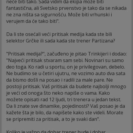
neće biti tako. Sada vidim da ekipa može biti
fantastična, ali Svetsko prvenstvo je tako da se nikada
ne zna ništa sa sigurnošću. Može biti vrhunski i
verujem da će tako biti".
Da li ste osećali veći pritisak medija kada ste bili
selektor Grčke ili sada kada ste trener Partizana?
"Pritisak medija?", začuđeno je pitao Trinkijeri i dodao:
"Najveći pritisak stvaram sam sebi. Novinari su samo
deo toga. Ko radi u sportu, on je privilegovan, debelo.
Ne budimo se u četiri ujutru, ne vozimo auto dva sata
da bismo došli na posao i radili za male pare. Ne
postoji pritisak. Vaš pritisak da budete najbolji mnogo
je veći od onoga što neko napiše o vama. Kako
možete opisati rad 12 ljudi, tri trenera u jedan tekst.
Da li znate sve dinamike, pojedinosti? Vaš posao je da
kažete šta je bilo, da napišete kako ste videli. Morate
se pripremiti za pritisak, a to je svaki dan".
Koliko je važno da dobar trener bude i dobar