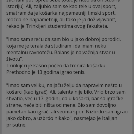
istoriju). Ali, zaljubio sam se kao tele u ovaj sport,
smatram da je košarka najpametniji timski sport,
možda ne najpametniji, ali tako je ja doživljavam",
rekao je Trinkijeri studentima ovog fakulteta.
"Imao sam sreću da sam bio u jako dobroj porodici,
koja me je terala da studiram i da imam neku
mentalnu ravnotežu. Balans je najvažnija stvar u
životu".
Trinkijeri je kasno počeo da trenira košarku.
Prethodno je 13 godina igrao tenis.
"Imao sam veliku, najjaču želju da napravim nešto u
košarci (kao igrač). Ali, talenta nije bilo. Vrlo brzo sam
shvatio, već u 17. godini, da u košarci, bar sa igračke
strane, neće biti ništa od mene. Bio sam dovoljno
pametan kao igrač, ali veoma spor. Nizbrdo sam igrao
jako dobro, a uzbrdo nikako", nasmejao je Italijan
prisutne.