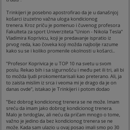
Trinkijeri je posebno apostrofirao da je u današnjoj
košarci izuzetno važna uloga kondicionog
trenera. Kroz priču je pomenuo i čuvenog profesora
Fakulteta za sport Univerziteta "Union - Nikola Tesla"
Vladimira Koprivicu, koji je predavanje ispratio iz
prvog reda, kao čoveka koji možda najbolje razume
kako su se i koliko promenile okolnosti u košarci...
"Profesor Koprivica je u TOP 10 na svetu u svom
poslu. Rekao bih i sa sigurnošću i među pet ili tri, ali bi
to možda ljudi prokomentarisali kao preterano. Ali, ja
to zaista mislim iz srca i veoma mi je drago da je on
danas ovde", istakao je Trinkijeri i potom dodao
"Bez dobrog kondicionog trenera se ne može. Imam
sreću da imam jako dobrog kondicionog trenera.
Malo je tvrdoglav, ali neću da pričam mnogo o tome,
važno je jedino da bez kondicionog trenera se ne
može. Kada sam ulazio u ovaj posao imali smo po 30