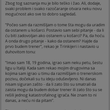
Zbog tog saznanja mu je bilo teško i žao. Ali, dodaje,
svaki problem i svako razočaranje otvara neku novu
mogućnost ako sve to dobro sagledaš.
"Počeo sam da razmišljam o tome šta mogu da uradim
da ostanem u košarci. Postavio sam sebi pitanje - da li
ću biti zadovoljan ako ostanem u košarci? Pa, da hoću.
A onda drugo pitanje - kako da ostanem? Hajde da
prvo budem trener", rekao je Trinkijeri i nastavio u
duhovitom tonu:
"Imao sam 18, 19 godina, igrao sam neku petu, šestu
ligu u Italiji. Kada sam rekao mojim drugovima sa
kojima sam igrao u timu da razmišljam o trenerskom
pozivu, dočekali su tu ideju oduševljeno. Ni danas
nisam siguran zašto - da li zato što su smatrali da
zaista mogu da budem dobar trener ili zato što su se
rešili jednog katastrofalnog igrača. Ne znam to ni
danas, a neću ni da pitam".