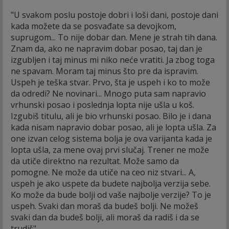
"U svakom poslu postoje dobri i loši dani, postoje dani
kada možete da se posvađate sa devojkom,
suprugom... To nije dobar dan. Mene je strah tih dana.
Znam da, ako ne napravim dobar posao, taj dan je
izgubljen i taj minus mi niko neće vratiti. Ja zbog toga
ne spavam. Moram taj minus što pre da ispravim.
Uspeh je teška stvar. Prvo, šta je uspeh i ko to može
da odredi? Ne novinari... Mnogo puta sam napravio
vrhunski posao i poslednja lopta nije ušla u koš.
Izgubiš titulu, ali je bio vrhunski posao. Bilo je i dana
kada nisam napravio dobar posao, ali je lopta ušla. Za
one izvan celog sistema bolja je ova varijanta kada je
lopta ušla, za mene ovaj prvi slučaj. Trener ne može
da utiče direktno na rezultat. Može samo da
pomogne. Ne može da utiče na ceo niz stvari... A,
uspeh je ako uspete da budete najbolja verzija sebe.
Ko može da bude bolji od vaše najbolje verzije? To je
uspeh. Svaki dan moraš da budeš bolji. Ne možeš
svaki dan da budeš bolji, ali moraš da radiš i da se
trudiš".