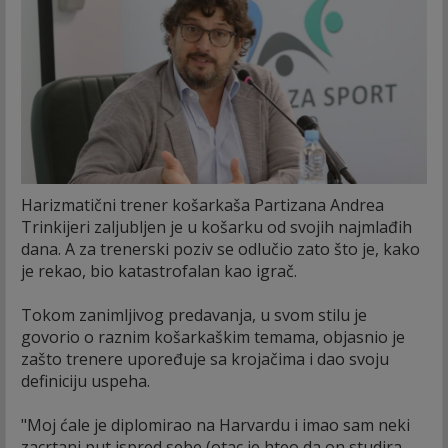
Harizmatični trener košarkaša Partizana Andrea
Trinkijeri zaljubljen je u košarku od svojih najmlađih
dana. A za trenerski poziv se odlučio zato što je, kako
je rekao, bio katastrofalan kao igrač.
Tokom zanimljivog predavanja, u svom stilu je
govorio o raznim košarkaškim temama, objasnio je
zašto trenere upoređuje sa krojačima i dao svoju
definiciju uspeha.
"Moj ćale je diplomirao na Harvardu i imao sam neki
zacrtani put ispred sebe (otac je hteo da on studira