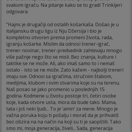
svakom igraču. Na pitanje kako se to gradi Trinkijeri
odgovara:
"Hajns je drugačiji od ostalih košarkaša. Došao je u
italijansku drugu ligu iz Nju Džersija i bio je
kompletno otvoren prema promeni života, rada,
igranju košarke. Mislim da odnosi trener-igrač,
trener-novinar, trener-predsednik zahtevaju mnogo
više pažnje nego što se misli. Bez znanja, kulture i
taktike se ne može. Ali, ako imaš samo to i nemaš
ostalo - isto se ne može. Zato kažem - najbolji treneri
imaju sve. Odnosi sa igračima, stručnim štabom,
medijima, klubom i svim stvarima koje su na terenu.
Naš posao se jako promenio u poslednjih 15
godina. Kodmene u životu postoje tri, četiri osobe
koje, kada otvore usta, mora da bude tako. Mama,
tata i još neki ljudi... To je ’amin’ za mene. Mnogo je
važna poruka koju ti pošalju i moraš da je prihvatiš
bez obzira na na način na koji su ti je saopštili. Tako
smo mi, moja generacija, živeli... Sada, generacija