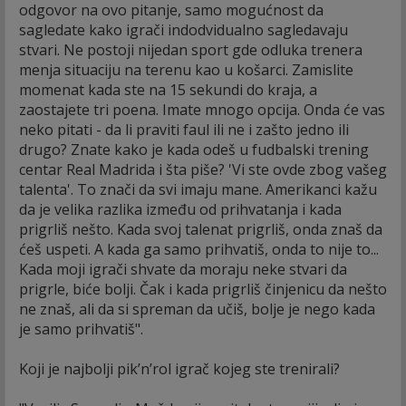
odgovor na ovo pitanje, samo mogućnost da
sagledate kako igrači indodvidualno sagledavaju
stvari. Ne postoji nijedan sport gde odluka trenera
menja situaciju na terenu kao u košarci. Zamislite
momenat kada ste na 15 sekundi do kraja, a
zaostajete tri poena. Imate mnogo opcija. Onda će vas
neko pitati - da li praviti faul ili ne i zašto jedno ili
drugo? Znate kako je kada odeš u fudbalski trening
centar Real Madrida i šta piše? 'Vi ste ovde zbog vašeg
talenta'. To znači da svi imaju mane. Amerikanci kažu
da je velika razlika između od prihvatanja i kada
prigrliš nešto. Kada svoj talenat prigrliš, onda znaš da
ćeš uspeti. A kada ga samo prihvatiš, onda to nije to...
Kada moji igrači shvate da moraju neke stvari da
prigrle, biće bolji. Čak i kada prigrliš činjenicu da nešto
ne znaš, ali da si spreman da učiš, bolje je nego kada
je samo prihvatiš".
Koji je najbolji pik’n’rol igrač kojeg ste trenirali?