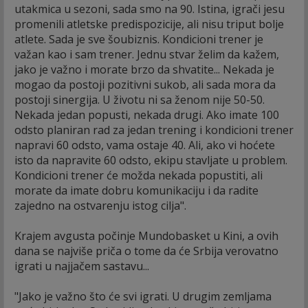
utakmica u sezoni, sada smo na 90. Istina, igrači jesu
promenili atletske predispozicije, ali nisu triput bolje
atlete. Sada je sve šoubiznis. Kondicioni trener je
važan kao i sam trener. Jednu stvar želim da kažem,
jako je važno i morate brzo da shvatite... Nekada je
mogao da postoji pozitivni sukob, ali sada mora da
postoji sinergija. U životu ni sa ženom nije 50-50.
Nekada jedan popusti, nekada drugi. Ako imate 100
odsto planiran rad za jedan trening i kondicioni trener
napravi 60 odsto, vama ostaje 40. Ali, ako vi hoćete
isto da napravite 60 odsto, ekipu stavljate u problem.
Kondicioni trener će možda nekada popustiti, ali
morate da imate dobru komunikaciju i da radite
zajedno na ostvarenju istog cilja".
Krajem avgusta počinje Mundobasket u Kini, a ovih
dana se najviše priča o tome da će Srbija verovatno
igrati u najjačem sastavu...
"Jako je važno što će svi igrati. U drugim zemljama