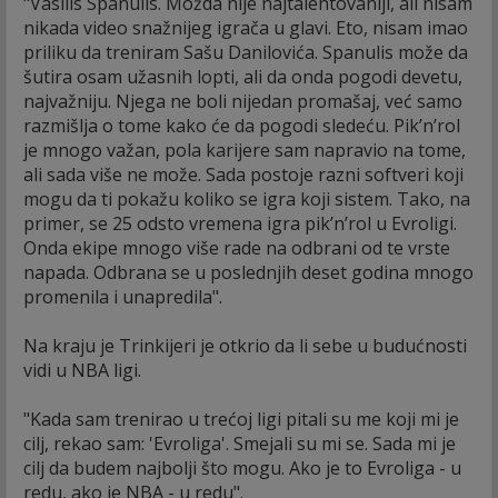
"Vasilis Spanulis. Možda nije najtalentovaniji, ali nisam
nikada video snažnijeg igrača u glavi. Eto, nisam imao
priliku da treniram Sašu Danilovića. Spanulis može da
šutira osam užasnih lopti, ali da onda pogodi devetu,
najvažniju. Njega ne boli nijedan promašaj, već samo
razmišlja o tome kako će da pogodi sledeću. Pik’n’rol
je mnogo važan, pola karijere sam napravio na tome,
ali sada više ne može. Sada postoje razni softveri koji
mogu da ti pokažu koliko se igra koji sistem. Tako, na
primer, se 25 odsto vremena igra pik’n’rol u Evroligi.
Onda ekipe mnogo više rade na odbrani od te vrste
napada. Odbrana se u poslednjih deset godina mnogo
promenila i unapredila".
Na kraju je Trinkijeri je otkrio da li sebe u budućnosti
vidi u NBA ligi.
"Kada sam trenirao u trećoj ligi pitali su me koji mi je
cilj, rekao sam: 'Evroliga'. Smejali su mi se. Sada mi je
cilj da budem najbolji što mogu. Ako je to Evroliga - u
redu, ako je NBA - u redu".