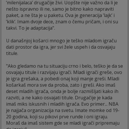
’milenijalaca’ drugačije živi. Uopšte nije važno da li je
nešto ispravno ili ne, samo je bitno kako napraviti
paket, a ne šta je u paketu. Ova je generacija ’lajk’ i
’klik’. Imam dvoje dece, znam o čemu pričam, i oni su
takvi. To je adaptacija".
U današnjoj košarci mnogo je teško mladom igraču
dati prostor da igra, jer svi žele uspeh i da osvajaju
titule.
"Ako gledamo na tu situaciju crno i belo, teško je da se
osvajaju titule i razvijaju igrači. Mladi igrači greše, ovo
je igra grešaka, a pobedi onaj koji manje greši. Mladi
košarkaš mora sve da proba, zato i greši. Ako imaš
deset mladih igrača, onda je bolje razmišljati kako ih
razviti, a ne kako osvajati titule. Drugačije je kada
imaš miks iskusnih i mladih igrača. Evo primer... NBA
je najjača organizacija na svetu. Imate momke od 19-
20 godina, koji su pikovi prve runde i oni igraju.
Moraš da imaš sistem gde se mladi igrači pripremaju