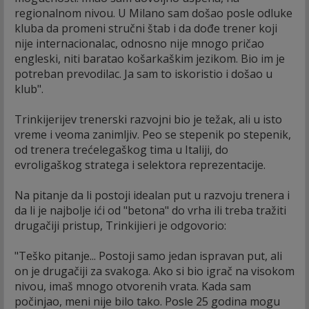
regionalnom nivou. U Milano sam došao posle odluke
kluba da promeni stručni štab i da dođe trener koji
nije internacionalac, odnosno nije mnogo pričao
engleski, niti baratao košarkaškim jezikom. Bio im je
potreban prevodilac. Ja sam to iskoristio i došao u
klub".
Trinkijerijev trenerski razvojni bio je težak, ali u isto
vreme i veoma zanimljiv. Peo se stepenik po stepenik,
od trenera trećelegaškog tima u Italiji, do
evroligaškog stratega i selektora reprezentacije.
Na pitanje da li postoji idealan put u razvoju trenera i
da li je najbolje ići od "betona" do vrha ili treba tražiti
drugačiji pristup, Trinkijieri je odgovorio:
"Teško pitanje... Postoji samo jedan ispravan put, ali
on je drugačiji za svakoga. Ako si bio igrač na visokom
nivou, imaš mnogo otvorenih vrata. Kada sam
počinjao, meni nije bilo tako. Posle 25 godina mogu