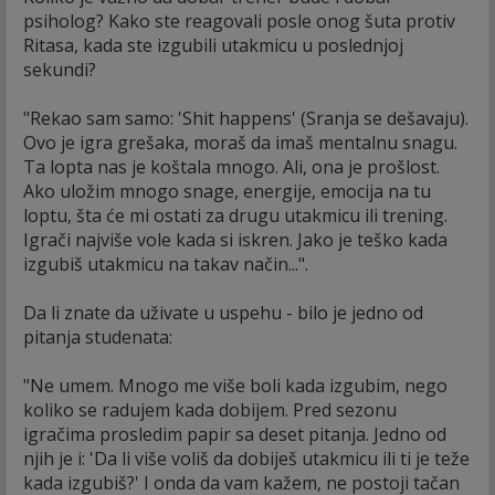
psiholog? Kako ste reagovali posle onog šuta protiv
Ritasa, kada ste izgubili utakmicu u poslednjoj
sekundi?
"Rekao sam samo: 'Shit happens' (Sranja se dešavaju).
Ovo je igra grešaka, moraš da imaš mentalnu snagu.
Ta lopta nas je koštala mnogo. Ali, ona je prošlost.
Ako uložim mnogo snage, energije, emocija na tu
loptu, šta će mi ostati za drugu utakmicu ili trening.
Igrači najviše vole kada si iskren. Jako je teško kada
izgubiš utakmicu na takav način...".
Da li znate da uživate u uspehu - bilo je jedno od
pitanja studenata:
"Ne umem. Mnogo me više boli kada izgubim, nego
koliko se radujem kada dobijem. Pred sezonu
igračima prosledim papir sa deset pitanja. Jedno od
njih je i: 'Da li više voliš da dobiješ utakmicu ili ti je teže
kada izgubiš?' I onda da vam kažem, ne postoji tačan