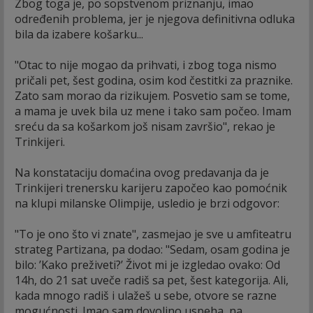
Zbog toga je, po sopstvenom priznanju, imao
određenih problema, jer je njegova definitivna odluka
bila da izabere košarku...
"Otac to nije mogao da prihvati, i zbog toga nismo
pričali pet, šest godina, osim kod čestitki za praznike.
Zato sam morao da rizikujem. Posvetio sam se tome,
a mama je uvek bila uz mene i tako sam počeo. Imam
sreću da sa košarkom još nisam završio", rekao je
Trinkijeri.
Na konstataciju domaćina ovog predavanja da je
Trinkijeri trenersku karijeru započeo kao pomoćnik
na klupi milanske Olimpije, usledio je brzi odgovor:
"To je ono što vi znate", zasmejao je sve u amfiteatru
strateg Partizana, pa dodao: "Sedam, osam godina je
bilo: ’Kako preživeti?’ Život mi je izgledao ovako: Od
14h, do 21 sat uveče radiš sa pet, šest kategorija. Ali,
kada mnogo radiš i ulažeš u sebe, otvore se razne
mogućnosti. Imao sam dovoljno uspeha, na