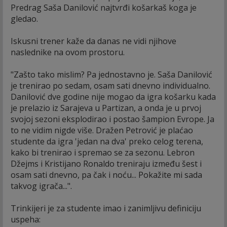
Predrag Saša Danilović najtvrđi košarkaš koga je
gledao.
Iskusni trener kaže da danas ne vidi njihove
naslednike na ovom prostoru.
"Zašto tako mislim? Pa jednostavno je. Saša Danilović
je trenirao po sedam, osam sati dnevno individualno.
Danilović dve godine nije mogao da igra košarku kada
je prelazio iz Sarajeva u Partizan, a onda je u prvoj
svojoj sezoni eksplodirao i postao šampion Evrope. Ja
to ne vidim nigde više. Dražen Petrović je plaćao
studente da igra 'jedan na dva' preko celog terena,
kako bi trenirao i spremao se za sezonu. Lebron
Džejms i Kristijano Ronaldo treniraju između šest i
osam sati dnevno, pa čak i noću... Pokažite mi sada
takvog igrača...".
Trinkijeri je za studente imao i zanimljivu definiciju
uspeha: