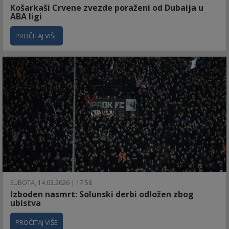
Košarkaši Crvene zvezde poraženi od Dubaija u
ABA ligi
PROČITAJ VIŠE
SUBOTA, 14.03.2026 | 17:58
Izboden nasmrt: Solunski derbi odložen zbog
ubistva
PROČITAJ VIŠE