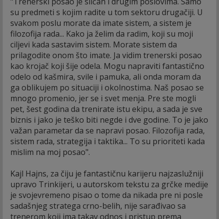
"Trenerski posao je sličan i drugim poslovima. Samo
su predmeti s kojim radite u tom sektoru drugačiji. U
svakom poslu morate da imate sistem, a sistem je
filozofija rada... Kako ja želim da radim, koji su moji
ciljevi kada sastavim sistem. Morate sistem da
prilagodite onom što imate. Ja vidim trenerski posao
kao krojač koji šije odela. Mogu napraviti fantastično
odelo od kašmira, svile i pamuka, ali onda moram da
ga oblikujem po situaciji i okolnostima. Naš posao se
mnogo promenio, jer se i svet menja. Pre ste mogli
pet, šest godina da trenirate istu ekipu, a sada je sve
biznis i jako je teško biti negde i dve godine. To je jako
važan parametar da se napravi posao. Filozofija rada,
sistem rada, strategija i taktika... To su prioriteti kada
mislim na moj posao".
Kajl Hajns, za čiju je fantastičnu karijeru najzaslužniji
upravo Trinkijeri, u autorskom tekstu za grčke medije
je svojevremeno pisao o tome da nikada pre ni posle
sadašnjeg stratega crno-belih, nije sarađivao sa
trenerom koji ima takav odnos i pristup prema