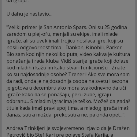
da igraju".
U dahu je nastavio...
"Veliki primer je San Antonio Spars. Oni su 25 godina
zaredom u plej-ofu, menjali su ekipe, imali mlade
igrače, ali su uvek imali trojicu nosilaca igre, koji su
nosili odgovornost tima - Dankan, Đinobili, Parker.
Bio sam kod njih nekoliko puta, video kakva je kultura
ponašanja i rada kluba. Vidiš starije igrače koji dolaze
kod mladih i kažu im kako stvari funkcionišu... Znate
ko su najdosadnije osobe? Treneri! Ako sve mora sam
da radi, onda je najdosadnija osoba na svetu i sezona
je gotova u decembru ako mora svakodnevno da uči
igrače kako da se ponašaju, peru zube, igraju
odbranu... S mladim igračima je teško. Možeš da gađaš
titule kada imaš pravi spoj tima, a mladog igrača imaš
danas, sutra možda, prekosutra ne, pa onda opet...".
Andrea Trinkijeri je svojevremeno izjavio da je Dražen
Petrović bio Stef Kari pre pojave Stefa Karija, a