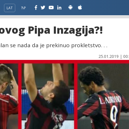
LAT
ЋР
novog Pipa Inzagija?!
lan se nada da je prekinuo prokletstvo. . .
25.01.2019 | 00