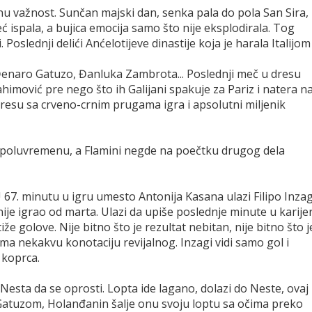
u važnost. Sunčan majski dan, senka pala do pola San Sira,
eć ispala, a bujica emocija samo što nije eksplodirala. Tog
oslednji delići Anćelotijeve dinastije koja je harala Italijom 
Đenaro Gatuzo, Đanluka Zambrota... Poslednji meč u dresu
rahimović pre nego što ih Galijani spakuje za Pariz i natera n
dresu sa crveno-crnim prugama igra i apsolutni miljenik
a poluvremenu, a Flamini negde na poečtku drugog dela
 67. minutu u igru umesto Antonija Kasana ulazi Filipo Inzag
je igrao od marta. Ulazi da upiše poslednje minute u karijeri
iže golove. Nije bitno što je rezultat nebitan, nije bitno što j
a nekakvu konotaciju revijalnog. Inzagi vidi samo gol i
 koprca.
esta da se oprosti. Lopta ide lagano, dolazi do Neste, ovaj
 Gatuzom, Holanđanin šalje onu svoju loptu sa očima preko