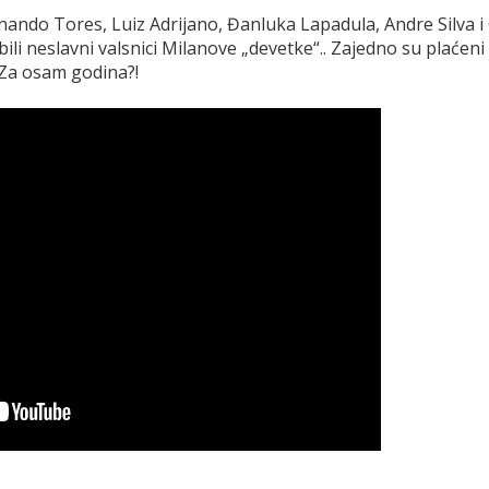
nando Tores, Luiz Adrijano, Đanluka Lapadula, Andre Silva i
ili neslavni valsnici Milanove „devetke“.. Zajedno su plaćeni
 Za osam godina?!