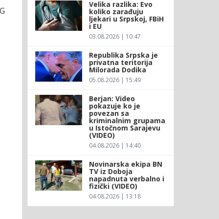
Velika razlika: Evo
 G
koliko zarađuju
ljekari u Srpskoj, FBiH
i EU
03.08.2026 | 10:47
Republika Srpska je
privatna teritorija
Milorada Dodika
05.08.2026 | 15:49
Berjan: Video
pokazuje ko je
povezan sa
kriminalnim grupama
u Istočnom Sarajevu
(VIDEO)
04.08.2026 | 14:40
Novinarska ekipa BN
TV iz Doboja
napadnuta verbalno i
fizički (VIDEO)
04.08.2026 | 13:18