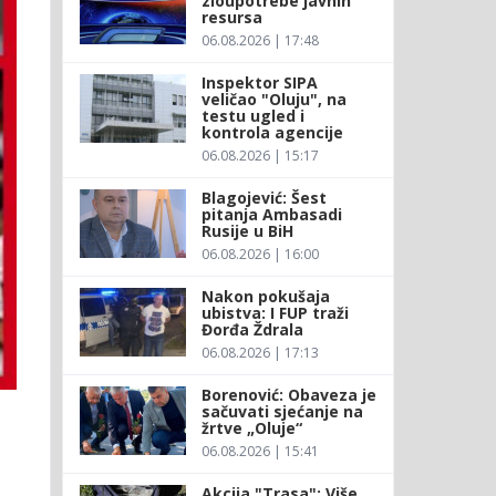
zloupotrebe javnih
resursa
06.08.2026 | 17:48
Inspektor SIPA
veličao "Oluju", na
testu ugled i
kontrola agencije
06.08.2026 | 15:17
Blagojević: Šest
pitanja Ambasadi
Rusije u BiH
06.08.2026 | 16:00
Nakon pokušaja
ubistva: I FUP traži
Đorđa Ždrala
06.08.2026 | 17:13
Borenović: Obaveza je
sačuvati sjećanje na
žrtve „Oluje“
06.08.2026 | 15:41
Akcija "Trasa": Više