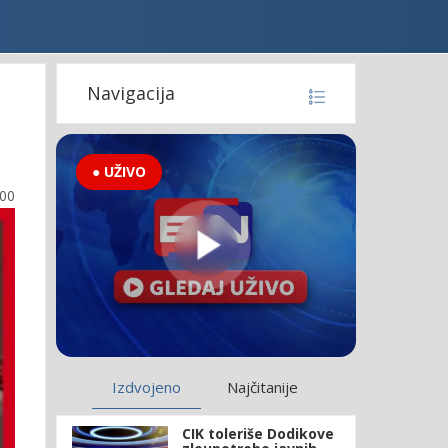
Navigacija
● UŽIVO
:00
Izdvojeno
Najčitanije
CIK toleriše Dodikove