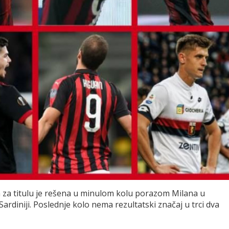
rka za titulu je rešena u minulom kolu porazom Milana u
diniji. Poslednje kolo nema rezultatski značaj u trci dva