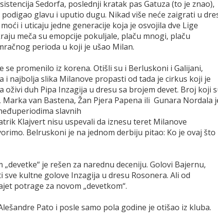
asistencija Sedorfa, poslednji kratak pas Gatuza (to je znao),
 podigao glavu i uputio dugu. Nikad više neće zaigrati u dre
 moći i uticaju jedne generacije koja je osvojila dve Lige
kraju meča su emopcije pokuljale, plaču mnogi, plaču
k mračnog perioda u koji je ušao Milan.
 se promenilo iz korena. Otišli su i Berluskoni i Galijani,
i najbolja slika Milanove propasti od tada je cirkus koji je
oživi duh Pipa Inzagija u dresu sa brojem devet. Broj koji 
ee, Marka van Bastena, Žan Pjera Papena ili Gunara Nordala j
 međuperiodima slavnih
rik Klajvert nisu uspevali da iznesu teret Milanove
orimo. Belruskoni je na jednom derbiju pitao: Ko je ovaj što
m „devetke“ je rešen za narednu deceniju. Golovi Bajernu,
ti sve kultne golove Inzagija u dresu Rosonera. Ali od
lajet potrage za novom „devetkom“.
 Alešandre Pato i posle samo pola godine je otišao iz kluba.