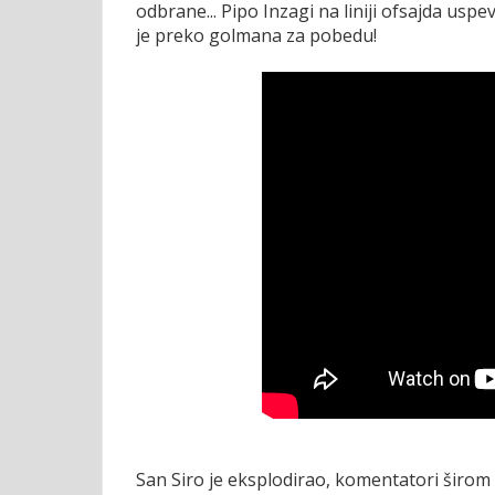
odbrane... Pipo Inzagi na liniji ofsajda usp
je preko golmana za pobedu!
San Siro je eksplodirao, komentatori širom I