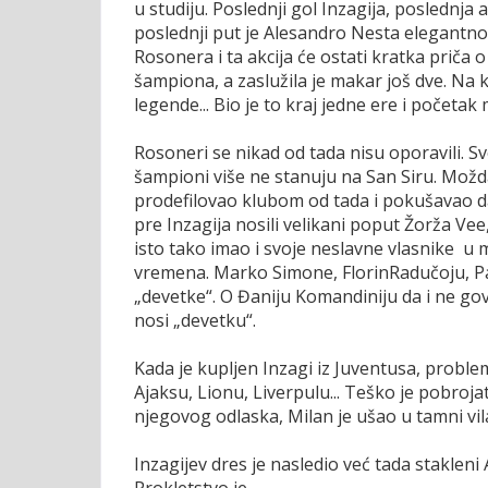
u studiju. Poslednji gol Inzagija, poslednja 
poslednji put je Alesandro Nesta elegantno
Rosonera i ta akcija će ostati kratka priča o
šampiona, a zaslužila je makar još dve. Na 
legende... Bio je to kraj jedne ere i početa
Rosoneri se nikad od tada nisu oporavili. Sve
šampioni više ne stanuju na San Siru. Možda 
prodefilovao klubom od tada i pokušavao da 
pre Inzagija nosili velikani poput Žorža V
isto tako imao i svoje neslavne vlasnike u
vremena. Marko Simone, FlorinRadučoju, Pat
„devetke“. O Đaniju Komandiniju da i ne gov
nosi „devetku“.
Kada je kupljen Inzagi iz Juventusa, proble
Ajaksu, Lionu, Liverpulu... Teško je pobroja
njegovog odlaska, Milan je ušao u tamni vi
Inzagijev dres je nasledio već tada stakleni
Prokletstvo je