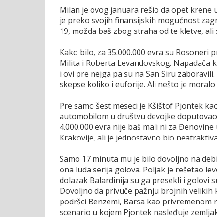
Milan je ovog januara rešio da opet krene u 
je preko svojih finansijskih mogućnost zagri
19, možda baš zbog straha od te kletve, ali 
Kako bilo, za 35.000.000 evra su Rosoneri 
Milita i Roberta Levandovskog. Napadača koji 
i ovi pre nejga pa su na San Siru zaboravili
skepse koliko i euforije. Ali nešto je moralo
Pre samo šest meseci je Kšištof Pjontek ka
automobilom u društvu devojke doputovao u
4.000.000 evra nije baš mali ni za Đenovine 
Krakovije, ali je jednostavno bio neatraktiv
Samo 17 minuta mu je bilo dovoljno na debiju
ona luda serija golova. Poljak je rešetao le
dolazak Balardinija su ga presekli i golovi
Dovoljno da privuče pažnju brojnih velikih 
podršci Benzemi, Barsa kao privremenom re
scenario u kojem Pjontek nasleđuje zemljak