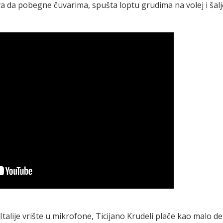
eva da pobegne čuvarima, spušta loptu grudima na volej i šalj
talije vrište u mikrofone, Ticijano Krudeli plače kao malo de