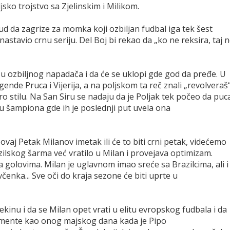
ljsko trojstvo sa Zjelinskim i Milikom.
lud da zagrize za momka koji ozbiljan fudbal iga tek šest
stavio crnu seriju. Del Boj bi rekao da „ko ne reksira, taj 
 u ozbiljnog napadača i da će se uklopi gde god da pređe. U
ende Pruca i Vijerija, a na poljskom ta reč znali „revolveraš“
ro stilu. Na San Siru se nadaju da je Poljak tek počeo da puca
gu šampiona gde ih je poslednji put uvela ona
 ovaj Petak Milanov imetak ili će to biti crni petak, videćemo
lskog šarma već vratilo u Milan i provejava optimizam.
a golovima. Milan je uglavnom imao sreće sa Brazilcima, ali i
enka... Sve oči do kraja sezone će biti uprte u
kinu i da se Milan opet vrati u elitu evropskog fudbala i da
omente kao onog majskog dana kada je Pipo