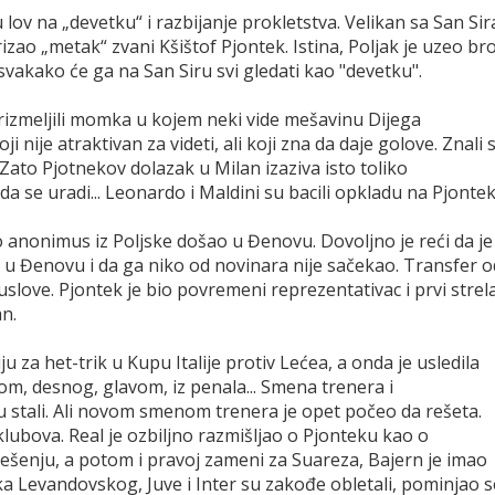
lov na „devetku“ i razbijanje prokletstva. Velikan sa San Sir
zao „metak“ zvani Kšištof Pjontek. Istina, Poljak je uzeo bro
svakako će ga na San Siru svi gledati kao "devetku".
prizmeljili momka u kojem neki vide mešavinu Dijega
nije atraktivan za videti, ali koji zna da daje golove. Znali 
. Zato Pjotnekov dolazak u Milan izaziva isto toliko
 da se uradi... Leonardo i Maldini su bacili opkladu na Pjontek
o anonimus iz Poljske došao u Đenovu. Dovoljno je reći da je
 Đenovu i da ga niko od novinara nije sačekao. Transfer o
uslove. Pjontek je bio povremeni reprezentativac i prvi strel
an.
 za het-trik u Kupu Italije protiv Lećea, a onda je usledila
vom, desnog, glavom, iz penala... Smena trenera i
 su stali. Ali novom smenom trenera je opet počeo da rešeta.
klubova. Real je ozbiljno razmišljao o Pjonteku kao o
šenju, a potom i pravoj zameni za Suareza, Bajern je imao
a Levandovskog, Juve i Inter su zakođe obletali, pominjao s