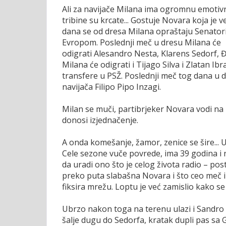
Ali za navijače Milana ima ogromnu emotivn
tribine su krcate... Gostuje Novara koja je v
dana se od dresa Milana opraštaju Senatori. P
Evropom. Poslednji meč u dresu Milana će
odigrati Alesandro Nesta, Klarens Sedorf, 
Milana će odigrati i Tijago Silva i Zlatan Ib
transfere u PSŽ. Poslednji meč tog dana u 
navijača Filipo Pipo Inzagi.
Milan se muči, partibrjeker Novara vodi n
donosi izjednačenje.
A onda komešanje, žamor, zenice se šire... U
Cele sezone vuče povrede, ima 39 godina i ni
da uradi ono što je celog života radio – post
preko puta slabašna Novara i što ceo meč im
fiksira mrežu. Loptu je već zamislio kako se
Ubrzo nakon toga na terenu ulazi i Sandro N
šalje dugu do Sedorfa, kratak dupli pas sa