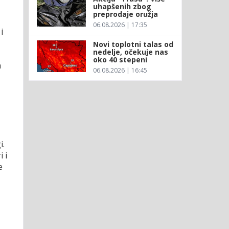
uhapšenih zbog
preprodaje oružja
06.08.2026 | 17:35
i
Novi toplotni talas od
nedelje, očekuje nas
oko 40 stepeni
a
06.08.2026 | 16:45
i.
 i
e