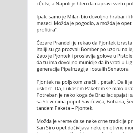
i Čelsi, a Napoli je hteo da napravi sveto po
Ipak, samo je Milan bio dovoljno hrabar ili 
meseci. Možda je pogodio, a možda je opet na
profitira“.
Ćezare Prandeli je rekao da Pjontek izrasta
Italiji su ga prozvali Bomber po uzoru na leg
Zato je Pjontek i proslavlja golove u Pistole
da tu ima dovoljno municije da ih vrati u Li
generacija PipaInzagija i ostalih Senatora.
Pjontek na poljskom značli „ petak“. Da li je
uskoro. Da, Lukasom Paketom se malo brazi
Potreban je neko koga će Brazilac spajati s
sa Slovenima poput Savićevića, Bobana, Ševč
tandem Paketa – Pjontek.
Možda je vreme da se neke crne tradicije pre
San Siro opet dočivljava neke emotivne m