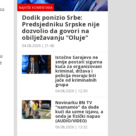
NAJVIŠE KOMENTARA
su
Dodik ponizio Srbe:
Predsjedniku Srpske nije
dozvolio da govori na
obilježavanju "Oluje"
04.08.2026 | 21:48
su
Istočno Sarajevo ne
smije postati sigurna
e
kuća za organizovani
kriminal, država i
policija moraju biti
jače od kriminalnih
grupa
04.08.2026 | 12:30
Novinarku BN TV
"namamio" da dođe
kući da uzme izjavu, a
onda je fizički napao
(AUDIO/VIDEO)
06.08.2026 | 13:32