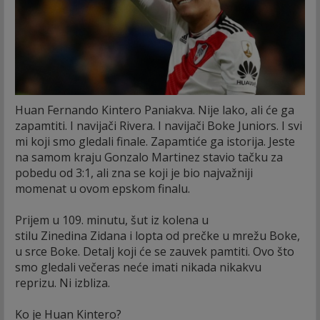
Huan Fernando Kintero Paniakva. Nije lako, ali će ga
zapamtiti. I navijači Rivera. I navijači Boke Juniors. I svi
mi koji smo gledali finale. Zapamtiće ga istorija. Jeste
na samom kraju Gonzalo Martinez stavio tačku za
pobedu od 3:1, ali zna se koji je bio najvažniji
momenat u ovom epskom finalu.
Prijem u 109. minutu, šut iz kolena u
stilu Zinedina Zidana i lopta od prečke u mrežu Boke,
u srce Boke. Detalj koji će se zauvek pamtiti. Ovo što
smo gledali večeras neće imati nikada nikakvu
reprizu. Ni izbliza.
Ko je Huan Kintero?