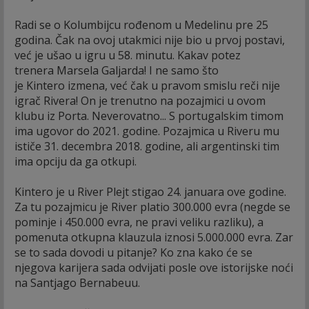
Radi se o Kolumbijcu rođenom u Medelinu pre 25
godina. Čak na ovoj utakmici nije bio u prvoj postavi,
već je ušao u igru u 58. minutu. Kakav potez
trenera Marsela Galjarda! I ne samo što
je Kintero izmena, već čak u pravom smislu reči nije
igrač Rivera! On je trenutno na pozajmici u ovom
klubu iz Porta. Neverovatno... S portugalskim timom
ima ugovor do 2021. godine. Pozajmica u Riveru mu
ističe 31. decembra 2018. godine, ali argentinski tim
ima opciju da ga otkupi.
Kintero je u River Plejt stigao 24. januara ove godine.
Za tu pozajmicu je River platio 300.000 evra (negde se
pominje i 450.000 evra, ne pravi veliku razliku), a
pomenuta otkupna klauzula iznosi 5.000.000 evra. Zar
se to sada dovodi u pitanje? Ko zna kako će se
njegova karijera sada odvijati posle ove istorijske noći
na Santjago Bernabeuu.