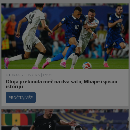
UTORAK, 23.06.2026 | 05:21
Oluja prekinula meč na dva sata, Mbape ispisao
istoriju
PROČITAJ VIŠE