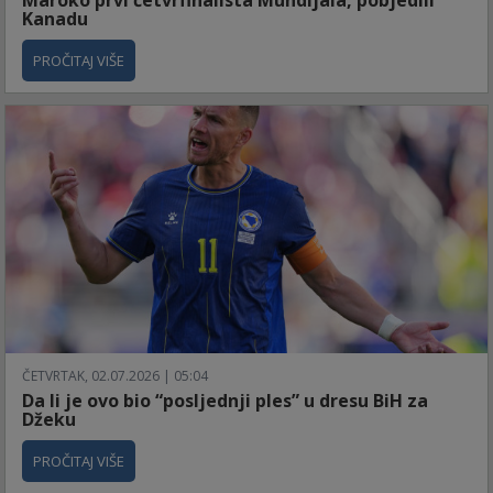
Kanadu
PROČITAJ VIŠE
ČETVRTAK, 02.07.2026 | 05:04
Da li je ovo bio “posljednji ples” u dresu BiH za
Džeku
PROČITAJ VIŠE