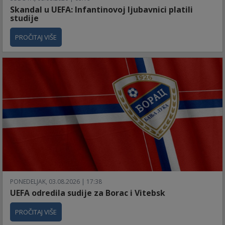
Skandal u UEFA: Infantinovoj ljubavnici platili
studije
PROČITAJ VIŠE
PONEDELJAK, 03.08.2026 | 17:38
UEFA odredila sudije za Borac i Vitebsk
PROČITAJ VIŠE