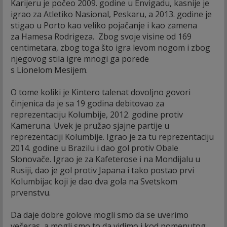
Karijeru je počeo 2009. godine u Envigadu, kasnije je
igrao za Atletiko Nasional, Peskaru, a 2013. godine je
stigao u Porto kao veliko pojačanje i kao zamena
za Hamesa Rodrigeza. Zbog svoje visine od 169
centimetara, zbog toga što igra levom nogom i zbog
njegovog stila igre mnogi ga porede
s Lionelom Mesijem.
O tome koliki je Kintero talenat dovoljno govori
činjenica da je sa 19 godina debitovao za
reprezentaciju Kolumbije, 2012. godine protiv
Kameruna. Uvek je pružao sjajne partije u
reprezentaciji Kolumbije. Igrao je za tu reprezentaciju
2014. godine u Brazilu i dao gol protiv Obale
Slonovače. Igrao je za Kafeterose i na Mondijalu u
Rusiji, dao je gol protiv Japana i tako postao prvi
Kolumbijac koji je dao dva gola na Svetskom
prvenstvu.
Da daje dobre golove mogli smo da se uverimo
večeras, a mogli smo to da vidimo i kod pomenutog