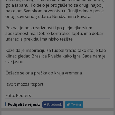
gola Japanu. To delo je proglašeno za drugi najbolji
na celom Svetskom prvenstvu u Rusiji odmah posle
onog savršenog udarca Bendžamina Pavara.
Poznat je po kreativnosti i po plejmejkerskim
sposobnostima. Dobro kontroliše loptu, ima dobar
udarac iz prekida. Ima nisko težište.
Kaže da je inspiraciju za fudbal tražio tako što je kao
klinac gledao Brazilca Rivalda kako igra. Sada nam je
sve jasno.
Češaće se ona prečka do kraja vremena.
Izvor: mozzartsport
Foto: Reuters
Podijelite vijest:
Facebook
Twitter