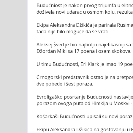
Budućniost je nakon prvog trijumfa u elitn
doživela novi udarac u osmom kolu, rezulta
Ekipa Aleksandra Džikića je parirala Rusima u
tada nije bilo moguće da se vrati.
Aleksej Šved je bio najbolji i najefikasniji s
Džordan Miki sa 17 poena i osam skokova.
U timu Budućnosti, Erl Klark je imao 19 poe
Crnogorski predstavnik ostao je na pretpos
dve pobede i šest poraza.
Evroligaško posrtanje Budućnosti nastavlje
porazom ovoga puta od Himkija u Moskvi - 
Košarkaši Budućnosti upisali su novi poraz 
Ekipu Aleksandra Džikića na gostovanju u Ru