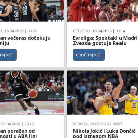
, 16.04.2026 | 09:39
ČETVRTAK, 16.04.2026 | 09:14
zan večeras dočekuju
Evroliga: Spektakl u Madri
niju
Zvezda gostuje Realu
AJ VIŠE
PROČITAJ VIŠE
 05.04.2026 | 20:15
SUBOTA, 28.03.2026 | 20:57
zan poražen od
Nikola Jokić i Luka Dončić
osti u ABA ligi
pod istragom NBA