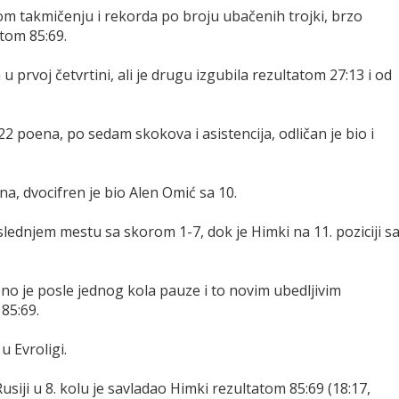
om takmičenju i rekorda po broju ubačenih trojki, brzo
tom 85:69.
 prvoj četvrtini, ali je drugu izgubila rezultatom 27:13 i od
a 22 poena, po sedam skokova i asistencija, odličan je bio i
na, dvocifren je bio Alen Omić sa 10.
lednjem mestu sa skorom 1-7, dok je Himki na 11. poziciji s
no je posle jednog kola pauze i to novim ubedljivim
85:69.
u Evroligi.
siji u 8. kolu je savladao Himki rezultatom 85:69 (18:17,