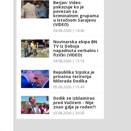
Berjan: Video
pokazuje ko je
povezan sa
kriminalnim grupama
u Istočnom Sarajevu
(VIDEO)
04.08.2026 | 14:40
Novinarska ekipa BN
TV iz Doboja
napadnuta verbalno i
fizički (VIDEO)
04.08.2026 | 13:18
Republika Srpska je
privatna teritorija
Milorada Dodika
05.08.2026 | 15:49
Dodik se izblamirao
pred Vučićem - Nije
znao gdje je rođen?!
03.08.2026 | 20:30