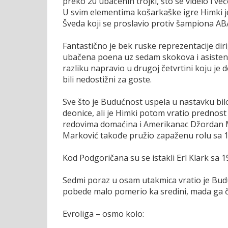
preko 20 ubačenih trojki, što se videlo i v
U svim elementima košarkaške igre Himki je
Šveda koji se proslavio protiv šampiona ABA
Fantastično je bek ruske reprezentacije dir
ubačena poena uz sedam skokova i asistenci
razliku napravio u drugoj četvrtini koju je 
bili nedostižni za goste.
Sve što je Budućnost uspela u nastavku bil
deonice, ali je Himki potom vratio prednost 
redovima domaćina i Amerikanac Džordan Mi
Marković takođe pružio zapaženu rolu sa 12
Kod Podgoričana su se istakli Erl Klark sa 1
Sedmi poraz u osam utakmica vratio je Bud
pobede malo pomerio ka sredini, mada ga 
Evroliga – osmo kolo: