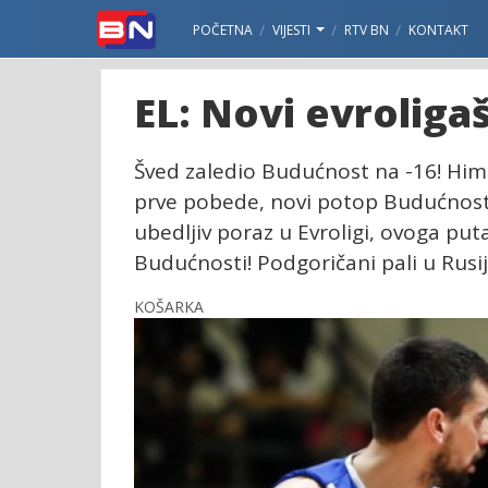
POČETNA
VIJESTI
RTV BN
KONTAKT
EL: Novi evroliga
Šved zaledio Budućnost na -16! Himk
prve pobede, novi potop Budućnosti 
ubedljiv poraz u Evroligi, ovoga pu
Budućnosti! Podgoričani pali u Rusiji
KOŠARKA