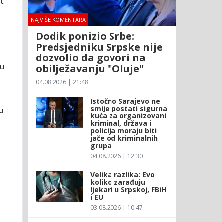
t.
NAJVIŠE KOMENTARA
Dodik ponizio Srbe:
Predsjedniku Srpske nije
dozvolio da govori na
su
obilježavanju "Oluje"
04.08.2026 | 21:48
Istočno Sarajevo ne
smije postati sigurna
u
kuća za organizovani
kriminal, država i
policija moraju biti
jače od kriminalnih
grupa
04.08.2026 | 12:30
Velika razlika: Evo
koliko zarađuju
ljekari u Srpskoj, FBiH
i EU
03.08.2026 | 10:47