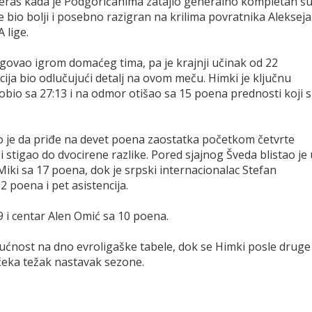
ečeras kada je Podgoričanima zatajio generalno kompletan šu
 bio bolji i posebno razigran na krilima povratnika Alekseja
 lige.
igovao igrom domaćeg tima, pa je krajnji učinak od 22
ja bio odlučujući detalj na ovom meču. Himki je ključnu
dobio sa 27:13 i na odmor otišao sa 15 poena prednosti koji 
o je da priđe na devet poena zaostatka početkom četvrte
i stigao do dvocirene razlike. Pored sjajnog Šveda blistao je 
ki sa 17 poena, dok je srpski internacionalac Stefan
 poena i pet asistencija.
9 i centar Alen Omić sa 10 poena.
ućnost na dno evroligaške tabele, dok se Himki posle druge
čeka težak nastavak sezone.