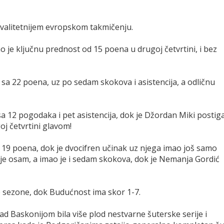
kvalitetnijem evropskom takmičenju.
je ključnu prednost od 15 poena u drugoj četvrtini, i bez
i sa 22 poena, uz po sedam skokova i asistencija, a odličnu
 sa 12 pogodaka i pet asistencija, dok je Džordan Miki postig
oj četvrtini glavom!
c 19 poena, dok je dvocifren učinak uz njega imao još samo
 je osam, a imao je i sedam skokova, dok je Nemanja Gordić
ove sezone, dok Budućnost ima skor 1-7.
d Baskonijom bila više plod nestvarne šuterske serije i