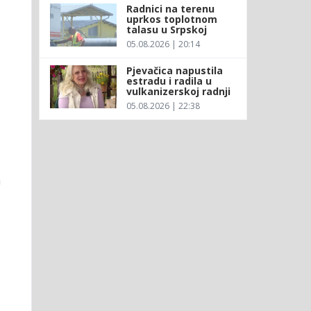
Radnici na terenu
uprkos toplotnom
talasu u Srpskoj
05.08.2026 | 20:14
Pjevačica napustila
estradu i radila u
vulkanizerskoj radnji
05.08.2026 | 22:38
a