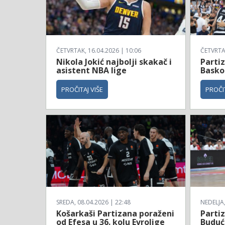
ČETVRTAK, 16.04.2026 | 10:06
ČETVRTAK
Nikola Jokić najbolji skakač i
Parti
asistent NBA lige
Basko
PROČITAJ VIŠE
PROČIT
SREDA, 08.04.2026 | 22:48
NEDELJA,
Košarkaši Partizana poraženi
Parti
od Efesa u 36. kolu Evrolige
Budućn