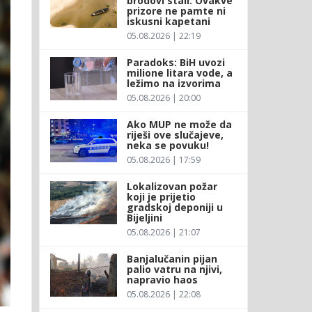
brodovi stali: Ovakve
prizore ne pamte ni
iskusni kapetani
05.08.2026 | 22:19
Paradoks: BiH uvozi
milione litara vode, a
ležimo na izvorima
05.08.2026 | 20:00
Ako MUP ne može da
riješi ove slučajeve,
neka se povuku!
05.08.2026 | 17:59
Lokalizovan požar
koji je prijetio
gradskoj deponiji u
Bijeljini
05.08.2026 | 21:07
Banjalučanin pijan
palio vatru na njivi,
napravio haos
05.08.2026 | 22:08