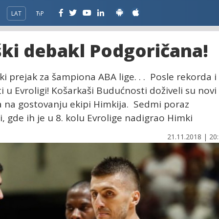
LAT
ЋР
ški debakl Podgoričana!
i prejak za šampiona ABA lige. . . Posle rekorda i
u Evroligi! Košarkaši Budućnosti doživeli su novi
ta na gostovanju ekipi Himkija. Sedmi poraz
, gde ih je u 8. kolu Evrolige nadigrao Himki
21.11.2018 | 20