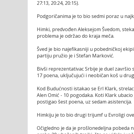
27:13, 20:24, 20:15).
Podgoričanima je to bio sedmi poraz u naj
Himki, predvođen Aleksejom Švedom, stekao 
problema je održao do kraja meča.
Šved je bio najefikasniji u pobedničkoj ekip
partiju pružio je i Stefan Marković.
Bivši reprezentativac Srbije je duel završio
17 poena, uključujući i neobičan koš u drug
Kod Budućnosti istakao se Erl Klark, strela
Alen Omić - 10 pogodaka. Koti Klark ubacio
postigao šest poena, uz sedam asistencija.
Himkiju je to bio drugi trijumf u Evroligi 
Očigledno je da je prošlonedeljna pobeda na