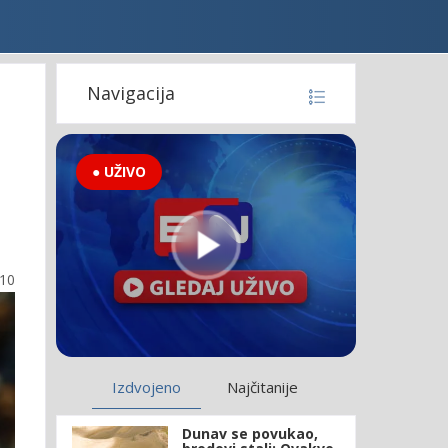
Navigacija
● UŽIVO
:10
Izdvojeno
Najčitanije
Dunav se povukao,