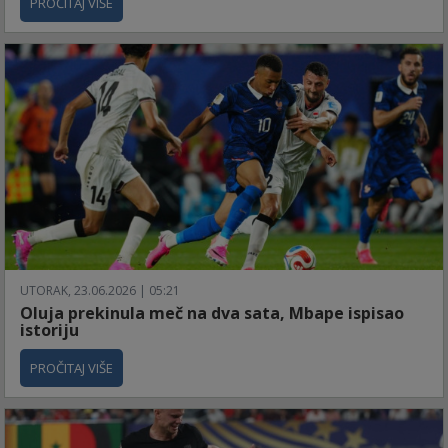
PROČITAJ VIŠE
UTORAK, 23.06.2026 | 05:21
Oluja prekinula meč na dva sata, Mbape ispisao
istoriju
PROČITAJ VIŠE