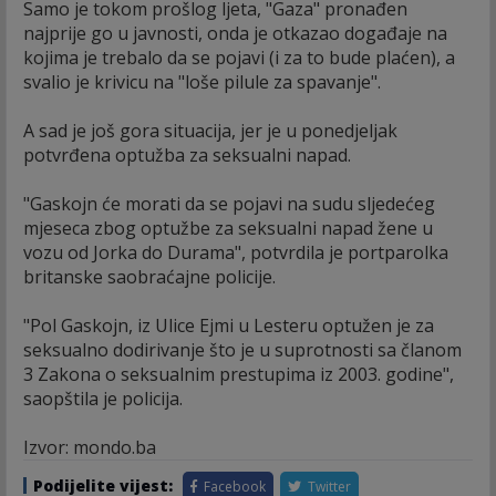
Samo je tokom prošlog ljeta, "Gaza" pronađen
najprije go u javnosti, onda je otkazao događaje na
kojima je trebalo da se pojavi (i za to bude plaćen), a
svalio je krivicu na "loše pilule za spavanje".
A sad je još gora situacija, jer je u ponedjeljak
potvrđena optužba za seksualni napad.
"Gaskojn će morati da se pojavi na sudu sljedećeg
mjeseca zbog optužbe za seksualni napad žene u
vozu od Jorka do Durama", potvrdila je portparolka
britanske saobraćajne policije.
"Pol Gaskojn, iz Ulice Ejmi u Lesteru optužen je za
seksualno dodirivanje što je u suprotnosti sa članom
3 Zakona o seksualnim prestupima iz 2003. godine",
saopštila je policija.
Izvor: mondo.ba
Podijelite vijest:
Facebook
Twitter