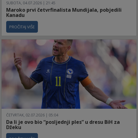
SUBOTA, 04.07.2026 | 21:45
Maroko prvi četvrfinalista Mundijala, pobjedili
Kanadu
PROČITAJ VIŠE
ČETVRTAK, 02.07.2026 | 05:04
Da li je ovo bio “posljednji ples” u dresu BiH za
Džeku