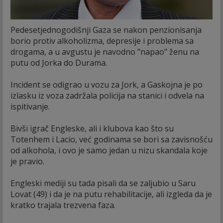
Pedesetjednogodišnji Gaza se nakon penzionisanja
borio protiv alkoholizma, depresije i problema sa
drogama, a u avgustu je navodno "napao" ženu na
putu od Jorka do Durama.
Incident se odigrao u vozu za Jork, a Gaskojna je po
izlasku iz voza zadržala policija na stanici i odvela na
ispitivanje.
Bivši igrač Engleske, ali i klubova kao što su
Totenhem i Lacio, već godinama se bori sa zavisnošću
od alkohola, i ovo je samo jedan u nizu skandala koje
je pravio.
Engleski mediji su tada pisali da se zaljubio u Saru
Lovat (49) i da je na putu rehabilitacije, ali izgleda da je
kratko trajala trezvena faza.