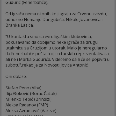
Gudurić (Fenerbahče).
Od igrača nema ni onih koji igraju za Crvenu zvezdu,
odnosno Nemanje Dangubića, Nikole Jovanovića i
Branka Lazića.
"U kontaktu smo sa evroligaškim klubovima,
pokušavamo da dobijemo neke igrače za drugu
utakmicu sa Gruzijom u utorak. Malo je neregularno
da Fenerbahče pušta trojicu turskih reprezentativaca,
ali ne i Marka Gudurića. Videćemo da li će se pojaviti u
subotu",rekao je za Novosti Jovica Antonić.
Oni dolaze:
Stefan Peno (Alba)
Ilija Đoković (Borac Čačak)
Milenko Tepić (Brindizi)
Aleksa Radanov (FMP)
Aleksa Avramović (Vareze)