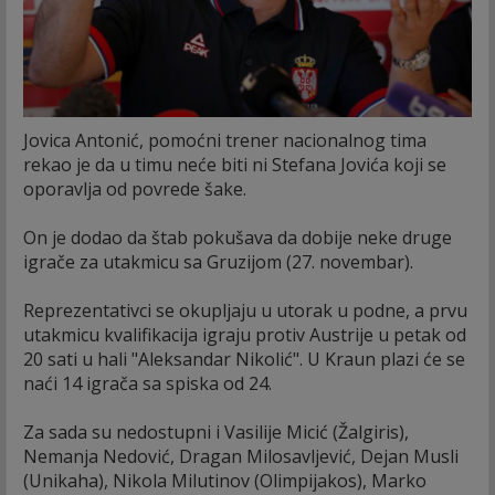
Jovica Antonić, pomoćni trener nacionalnog tima
rekao je da u timu neće biti ni Stefana Jovića koji se
oporavlja od povrede šake.
On je dodao da štab pokušava da dobije neke druge
igrače za utakmicu sa Gruzijom (27. novembar).
Reprezentativci se okupljaju u utorak u podne, a prvu
utakmicu kvalifikacija igraju protiv Austrije u petak od
20 sati u hali "Aleksandar Nikolić". U Kraun plazi će se
naći 14 igrača sa spiska od 24.
Za sada su nedostupni i Vasilije Micić (Žalgiris),
Nemanja Nedović, Dragan Milosavljević, Dejan Musli
(Unikaha), Nikola Milutinov (Olimpijakos), Marko