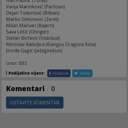
Ivan Paunić (Tofaš)
Vanja Marinković (Partizan)
Dejan Todorović (Bilbao)
Marko Simonović (Zenit)
Milan Mačvan (Bajern)
Sava Lešić (Otinger)
Stefan Birčević (Istanbul)
Miroslav Raduljica (Đangsu Dragons Kina)
Đorđe Gagić (Ješilgirešun).
Izvor: B92
Podijelite vijest:
Facebook
Twitter
Komentari
/
0
OSTAVITE KOMENTAR