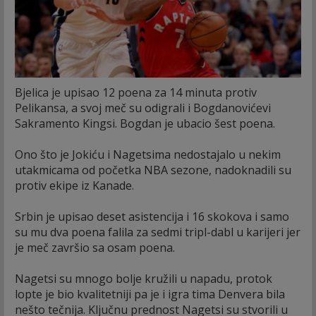
Bjelica je upisao 12 poena za 14 minuta protiv
Pelikansa, a svoj meč su odigrali i Bogdanovićevi
Sakramento Kingsi. Bogdan je ubacio šest poena.
Ono što je Jokiću i Nagetsima nedostajalo u nekim
utakmicama od početka NBA sezone, nadoknadili su
protiv ekipe iz Kanade.
Srbin je upisao deset asistencija i 16 skokova i samo
su mu dva poena falila za sedmi tripl-dabl u karijeri jer
je meč završio sa osam poena.
Nagetsi su mnogo bolje kružili u napadu, protok
lopte je bio kvalitetniji pa je i igra tima Denvera bila
nešto tečnija. Ključnu prednost Nagetsi su stvorili u