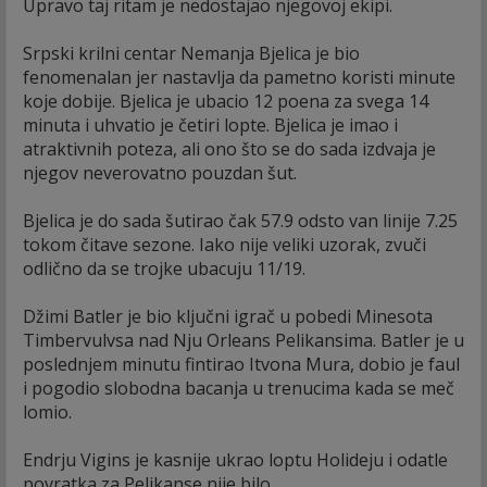
Upravo taj ritam je nedostajao njegovoj ekipi.
Srpski krilni centar Nemanja Bjelica je bio
fenomenalan jer nastavlja da pametno koristi minute
koje dobije. Bjelica je ubacio 12 poena za svega 14
minuta i uhvatio je četiri lopte. Bjelica je imao i
atraktivnih poteza, ali ono što se do sada izdvaja je
njegov neverovatno pouzdan šut.
Bjelica je do sada šutirao čak 57.9 odsto van linije 7.25
tokom čitave sezone. Iako nije veliki uzorak, zvuči
odlično da se trojke ubacuju 11/19.
Džimi Batler je bio ključni igrač u pobedi Minesota
Timbervulvsa nad Nju Orleans Pelikansima. Batler je u
poslednjem minutu fintirao Itvona Mura, dobio je faul
i pogodio slobodna bacanja u trenucima kada se meč
lomio.
Endrju Vigins je kasnije ukrao loptu Holideju i odatle
povratka za Pelikanse nije bilo.