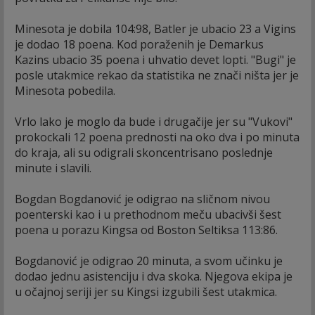
Minesota je dobila 104:98, Batler je ubacio 23 a Vigins
je dodao 18 poena. Kod poraženih je Demarkus
Kazins ubacio 35 poena i uhvatio devet lopti. "Bugi" je
posle utakmice rekao da statistika ne znači ništa jer je
Minesota pobedila.
Vrlo lako je moglo da bude i drugačije jer su "Vukovi"
prokockali 12 poena prednosti na oko dva i po minuta
do kraja, ali su odigrali skoncentrisano poslednje
minute i slavili.
Bogdan Bogdanović je odigrao na sličnom nivou
poenterski kao i u prethodnom meču ubacivši šest
poena u porazu Kingsa od Boston Seltiksa 113:86.
Bogdanović je odigrao 20 minuta, a svom učinku je
dodao jednu asistenciju i dva skoka. Njegova ekipa je
u očajnoj seriji jer su Kingsi izgubili šest utakmica.