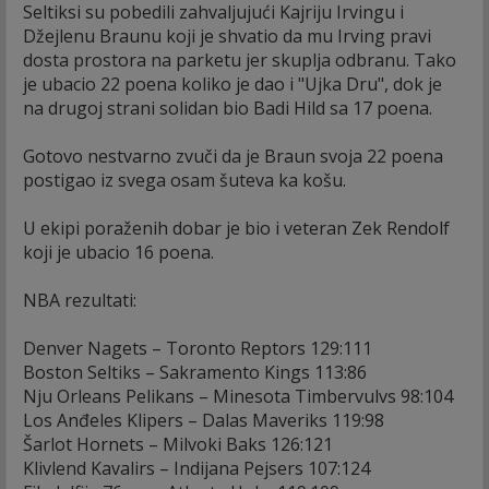
Seltiksi su pobedili zahvaljujući Kajriju Irvingu i
Džejlenu Braunu koji je shvatio da mu Irving pravi
dosta prostora na parketu jer skuplja odbranu. Tako
je ubacio 22 poena koliko je dao i "Ujka Dru", dok je
na drugoj strani solidan bio Badi Hild sa 17 poena.
Gotovo nestvarno zvuči da je Braun svoja 22 poena
postigao iz svega osam šuteva ka košu.
U ekipi poraženih dobar je bio i veteran Zek Rendolf
koji je ubacio 16 poena.
NBA rezultati:
Denver Nagets – Toronto Reptors 129:111
Boston Seltiks – Sakramento Kings 113:86
Nju Orleans Pelikans – Minesota Timbervulvs 98:104
Los Anđeles Klipers – Dalas Maveriks 119:98
Šarlot Hornets – Milvoki Baks 126:121
Klivlend Kavalirs – Indijana Pejsers 107:124