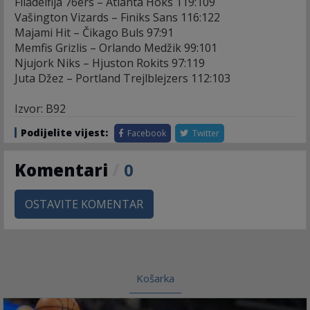
Filadelfija 76ers – Atlanta Hoks 119:109
Vašington Vizards – Finiks Sans 116:122
Majami Hit – Čikago Buls 97:91
Memfis Grizlis – Orlando Medžik 99:101
Njujork Niks – Hjuston Rokits 97:119
Juta Džez – Portland Trejlblejzers 112:103
Izvor: B92
Podijelite vijest:
Facebook
Twitter
Komentari
/
0
OSTAVITE KOMENTAR
Košarka