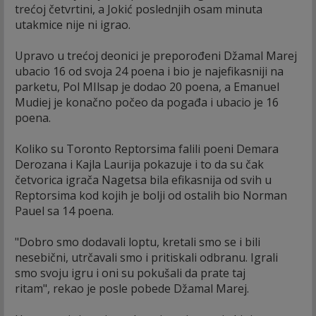
trećoj četvrtini, a Jokić poslednjih osam minuta
utakmice nije ni igrao.
Upravo u trećoj deonici je preporođeni Džamal Marej
ubacio 16 od svoja 24 poena i bio je najefikasniji na
parketu, Pol MIlsap je dodao 20 poena, a Emanuel
Mudiej je konačno počeo da pogađa i ubacio je 16
poena.
Koliko su Toronto Reptorsima falili poeni Demara
Derozana i Kajla Laurija pokazuje i to da su čak
četvorica igrača Nagetsa bila efikasnija od svih u
Reptorsima kod kojih je bolji od ostalih bio Norman
Pauel sa 14 poena.
"Dobro smo dodavali loptu, kretali smo se i bili
nesebični, utrčavali smo i pritiskali odbranu. Igrali
smo svoju igru i oni su pokušali da prate taj
ritam", rekao je posle pobede Džamal Marej.