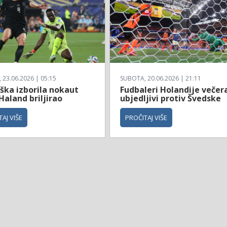
23.06.2026 | 05:15
SUBOTA, 20.06.2026 | 21:11
ška izborila nokaut
Fudbaleri Holandije večer
Haland briljirao
ubjedljivi protiv Švedske
AJ VIŠE
PROČITAJ VIŠE