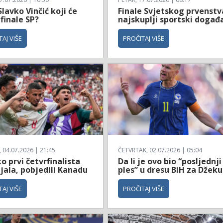
Slavko Vinčić koji će
Finale Svjetskog prvenstv
 finale SP?
najskuplji sportski događ
AJ VIŠE
PROČITAJ VIŠE
04.07.2026 | 21:45
ČETVRTAK, 02.07.2026 | 05:04
 prvi četvrfinalista
Da li je ovo bio “posljednji
jala, pobjedili Kanadu
ples” u dresu BiH za Džeku
AJ VIŠE
PROČITAJ VIŠE