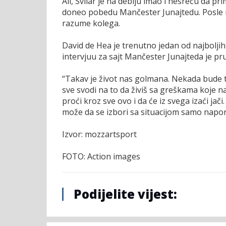
Ali, Svilar je na debiju imao i nesreću da pri
doneo pobedu Mančester Junajtedu. Posle m
razume kolega.
David de Hea je trenutno jedan od najbolji
intervjuu za sajt Mančester Junajteda je p
“Takav je život nas golmana. Nekada bude te
sve svodi na to da živiš sa greškama koje na
proći kroz sve ovo i da će iz svega izaći jači
može da se izbori sa situacijom samo napo
Izvor: mozzartsport
FOTO: Action images
Podijelite vijest: