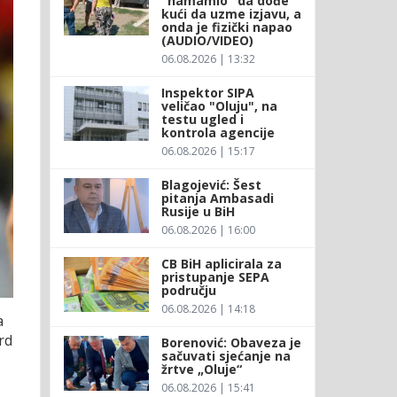
"namamio" da dođe
kući da uzme izjavu, a
onda je fizički napao
(AUDIO/VIDEO)
06.08.2026 | 13:32
Inspektor SIPA
veličao "Oluju", na
testu ugled i
kontrola agencije
06.08.2026 | 15:17
Blagojević: Šest
pitanja Ambasadi
Rusije u BiH
06.08.2026 | 16:00
CB BiH aplicirala za
pristupanje SEPA
području
06.08.2026 | 14:18
a
rd
Borenović: Obaveza je
sačuvati sjećanje na
žrtve „Oluje“
06.08.2026 | 15:41