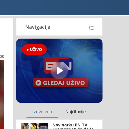
Navigacija
● UŽIVO
:00
Izdvojeno
Najčitanije
Novinarku BN TV