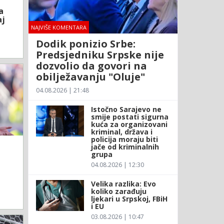
a
aj
NAJVIŠE KOMENTARA
Dodik ponizio Srbe:
Predsjedniku Srpske nije
dozvolio da govori na
obilježavanju "Oluje"
04.08.2026 | 21:48
Istočno Sarajevo ne
smije postati sigurna
kuća za organizovani
kriminal, država i
policija moraju biti
jače od kriminalnih
grupa
04.08.2026 | 12:30
Velika razlika: Evo
koliko zarađuju
ljekari u Srpskoj, FBiH
i EU
03.08.2026 | 10:47