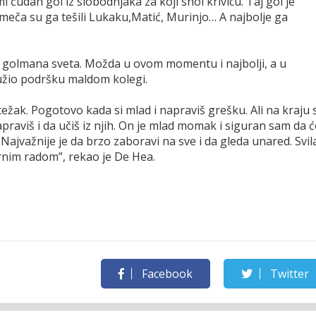
mi čudan gol iz slobodnjaka za koji snoi krivicu. Taj gol je
eča su ga tešili Lukaku,Matić, Murinjo… A najbolje ga
h golmana sveta. Možda u ovom momentu i najbolji, a u
ružio podršku maldom kolegi.
žak. Pogotovo kada si mlad i napraviš grešku. Ali na kraju 
praviš i da učiš iz njih. On je mlad momak i siguran sam da ć
. Najvažnije je da brzo zaboravi na sve i da gleda unared. Svil
rnim radom”, rekao je De Hea.
Facebook
Twitter