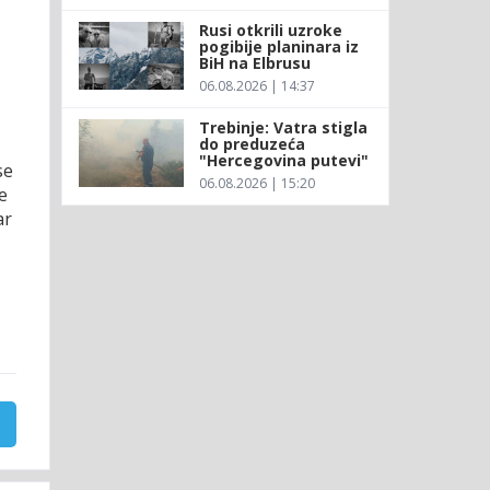
Rusi otkrili uzroke
pogibije planinara iz
BiH na Elbrusu
06.08.2026 | 14:37
Trebinje: Vatra stigla
do preduzeća
"Hercegovina putevi"
se
06.08.2026 | 15:20
e
ar