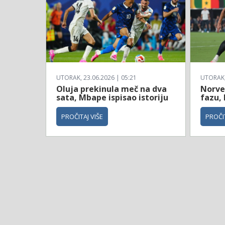
UTORAK, 23.06.2026 | 05:21
UTORAK, 
Oluja prekinula meč na dva
Norve
sata, Mbape ispisao istoriju
fazu, 
PROČITAJ VIŠE
PROČIT