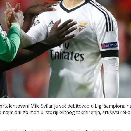
uprtalentovani Mile Svilar je već debitovao u Ligi šampiona n
o najmlađi golman u istoriji elitnog takmičenja, srušivši reko