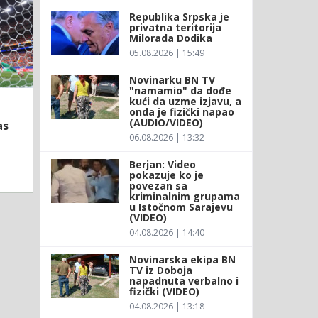
Republika Srpska je
privatna teritorija
Milorada Dodika
05.08.2026 | 15:49
Novinarku BN TV
"namamio" da dođe
kući da uzme izjavu, a
onda je fizički napao
(AUDIO/VIDEO)
as
06.08.2026 | 13:32
Berjan: Video
pokazuje ko je
povezan sa
kriminalnim grupama
u Istočnom Sarajevu
(VIDEO)
04.08.2026 | 14:40
Novinarska ekipa BN
TV iz Doboja
napadnuta verbalno i
fizički (VIDEO)
04.08.2026 | 13:18