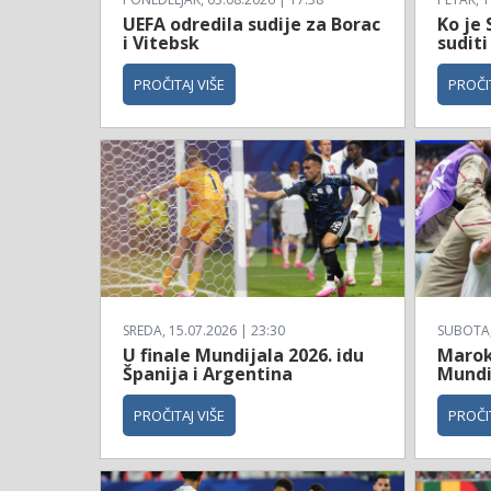
UEFA odredila sudije za Borac
Ko je 
i Vitebsk
suditi
PROČITAJ VIŠE
PROČIT
SREDA, 15.07.2026 | 23:30
SUBOTA, 
U finale Mundijala 2026. idu
Maroko
Španija i Argentina
Mundi
PROČITAJ VIŠE
PROČIT