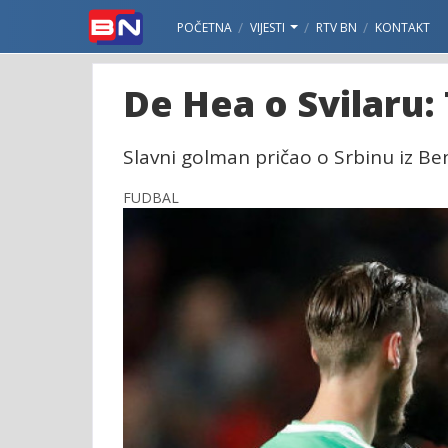
POČETNA
VIJESTI
RTV BN
KONTAKT
De Hea o Svilaru:
Slavni golman pričao o Srbinu iz Benf
FUDBAL