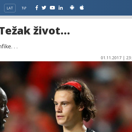
LAT
ЋР
 Težak život…
ike. . .
01.11.2017 | 23