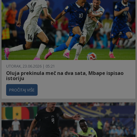
UTORAK, 23.06.2026 | 05:21
Oluja prekinula meč na dva sata, Mbape ispisao
istoriju
PROČITAJ VIŠE