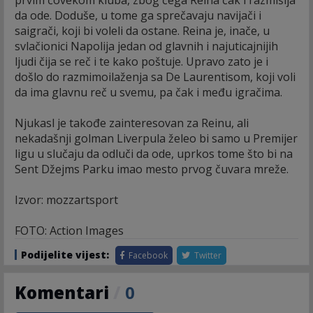
da ode. Doduše, u tome ga sprečavaju navijači i
saigrači, koji bi voleli da ostane. Reina je, inače, u
svlačionici Napolija jedan od glavnih i najuticajnijih
ljudi čija se reč i te kako poštuje. Upravo zato je i
došlo do razmimoilaženja sa De Laurentisom, koji voli
da ima glavnu reč u svemu, pa čak i među igračima.
Njukasl je takođe zainteresovan za Reinu, ali
nekadašnji golman Liverpula želeo bi samo u Premijer
ligu u slučaju da odluči da ode, uprkos tome što bi na
Sent Džejms Parku imao mesto prvog čuvara mreže.
Izvor: mozzartsport
FOTO: Action Images
Podijelite vijest:
Facebook
Twitter
Komentari
/
0