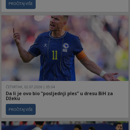
PROČITAJ VIŠE
ČETVRTAK, 02.07.2026 | 05:04
Da li je ovo bio “posljednji ples” u dresu BiH za
Džeku
PROČITAJ VIŠE