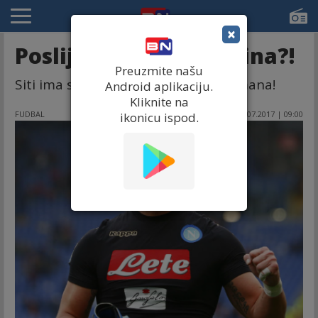
×
Poslije Kabaljera - Reina?!
Preuzmite našu
Siti ima svog pika za rezervnog golmana!
Android aplikaciju.
Kliknite na
FUDBAL
20.07.2017 | 09:00
ikonicu ispod.