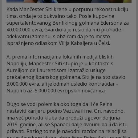
Kada Mančester Siti krene u potpunu rekonstrukciju
tima, onda je to bukvalno tako. Posle kupovine
supertalentovanog Benfikinog golmana Edersona za
40.000.000 evra, Gvardiola je rešio da mu pronađe i
adekvatnu zamenu, s obzirom da je to mesto
ispražnjeno odlaskom Vilija Kabaljera u Čelsi.
A, prema informacijama lokalnih medija bliskih
Napoliju, Mančester Siti stupio je u kontakte s
Aurelijom de Laurentisom i zatražio usluge
prekaljenog španskog golmana. Siti je na sto stavio
3.000.000 evra, ali je odmah usledio kontraudar -
Napoli traži 5.000.000 evropskih novčanica.
Dugo se vodi polemika oko toga da li će Reina
nastaviti karijeru podno Vezuva ili ne. On, navodno,
ima već ponudu kluba da produži ugovor do juna
2019. godine, ali se Španac i dalje dvoumi da li da istu
prihvati. Razlog tome je navodni razdor na relaciji sa
prvim čovekom kluba, zbog čega Reina čak i razmišlja