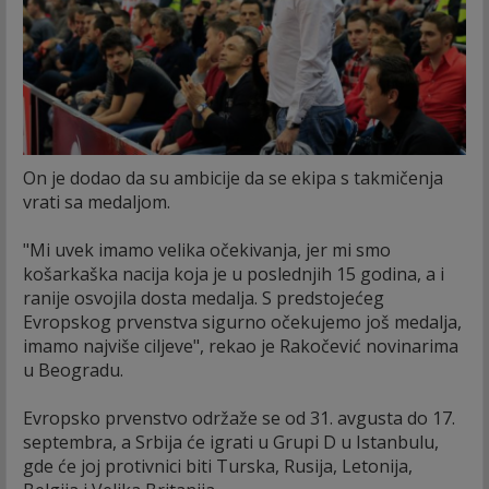
On je dodao da su ambicije da se ekipa s takmičenja
vrati sa medaljom.
"Mi uvek imamo velika očekivanja, jer mi smo
košarkaška nacija koja je u poslednjih 15 godina, a i
ranije osvojila dosta medalja. S predstojećeg
Evropskog prvenstva sigurno očekujemo još medalja,
imamo najviše ciljeve", rekao je Rakočević novinarima
u Beogradu.
Evropsko prvenstvo održaže se od 31. avgusta do 17.
septembra, a Srbija će igrati u Grupi D u Istanbulu,
gde će joj protivnici biti Turska, Rusija, Letonija,