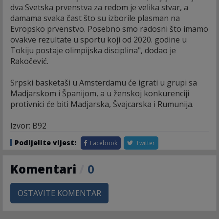
dva Svetska prvenstva za redom je velika stvar, a
damama svaka čast što su izborile plasman na
Evropsko prvenstvo. Posebno smo radosni što imamo
ovakve rezultate u sportu koji od 2020. godine u
Tokiju postaje olimpijska disciplina", dodao je
Rakočević.
Srpski basketaši u Amsterdamu će igrati u grupi sa
Madjarskom i Španijom, a u ženskoj konkurenciji
protivnici će biti Madjarska, Švajcarska i Rumunija.
Izvor: B92
Podijelite vijest:
Facebook
Twitter
Komentari
/
0
OSTAVITE KOMENTAR