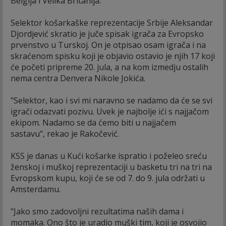
Belgija i Velika Britanija.
Selektor košarkaške reprezentacije Srbije Aleksandar
Djordjević skratio je juče spisak igrača za Evropsko
prvenstvo u Turskoj. On je otpisao osam igrača i na
skraćenom spisku koji je objavio ostavio je njih 17 koji
će početi pripreme 20. jula, a na kom izmedju ostalih
nema centra Denvera Nikole Jokića.
"Selektor, kao i svi mi naravno se nadamo da će se svi
igrači odazvati pozivu. Uvek je najbolje ići s najjačom
ekipom. Nadamo se da ćemo biti u najjačem
sastavu", rekao je Rakočević.
KSS je danas u Kući košarke ispratio i poželeo sreću
ženskoj i muškoj reprezentaciji u basketu tri na tri na
Evropskom kupu, koji će se od 7. do 9. jula održati u
Amsterdamu.
"Jako smo zadovoljni rezultatima naših dama i
momaka. Ono što je uradio muški tim, koji je osvojio