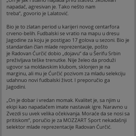
„On je jak i stalno napada prvu stativu. Školovan
napadač, agresivan je. Tako nešto nam
treba“, govorio je Lalatović.
Bio je to zlatan period u karijeri novog centarfora
crveno-belih. Fudbalski se vratio na mapu u dresu
Jagodine za koju je postigao 17 golova u sezoni. Bio je
standardan član mlade reprezentacije, pošto
je Radovan Ćurčić dobio „dojavu“ da u Šerifu Srbin
preživljava teške trenutke. Nije želeo da produži
ugovor sa moldavskim klubom, sklonjen je na
marginu, ali mu je Ćurčić pozivom za mladu selekciju
udahnuo novi fudbalski život. I preporučio ga
Jagodini.
„On je dobar i vredan momak. Kvalitet je, sa njim u
ekipi kao napadačem imate nastavak igre. Naravno u
Zvezdi su uvek velika očekivanja. Moraće da se nosi sa
pritiskom“, poručio je za MOZZART Sport nekadašnji
selektor mlade reprezentacije Radovan Ćurčić.