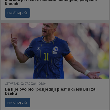
Kanadu
PROČITAJ VIŠE
ČETVRTAK, 02.07.2026 | 05:04
Da li je ovo bio “posljednji ples” u dresu BiH za
Džeku
PROČITAJ VIŠE