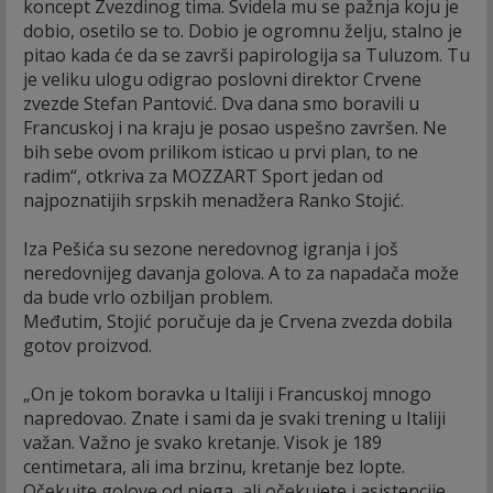
koncept Zvezdinog tima. Svidela mu se pažnja koju je
dobio, osetilo se to. Dobio je ogromnu želju, stalno je
pitao kada će da se završi papirologija sa Tuluzom. Tu
je veliku ulogu odigrao poslovni direktor Crvene
zvezde Stefan Pantović. Dva dana smo boravili u
Francuskoj i na kraju je posao uspešno završen. Ne
bih sebe ovom prilikom isticao u prvi plan, to ne
radim“, otkriva za MOZZART Sport jedan od
najpoznatijih srpskih menadžera Ranko Stojić.
Iza Pešića su sezone neredovnog igranja i još
neredovnijeg davanja golova. A to za napadača može
da bude vrlo ozbiljan problem.
Međutim, Stojić poručuje da je Crvena zvezda dobila
gotov proizvod.
„On je tokom boravka u Italiji i Francuskoj mnogo
napredovao. Znate i sami da je svaki trening u Italiji
važan. Važno je svako kretanje. Visok je 189
centimetara, ali ima brzinu, kretanje bez lopte.
Očekujte golove od njega, ali očekujete i asistencije.