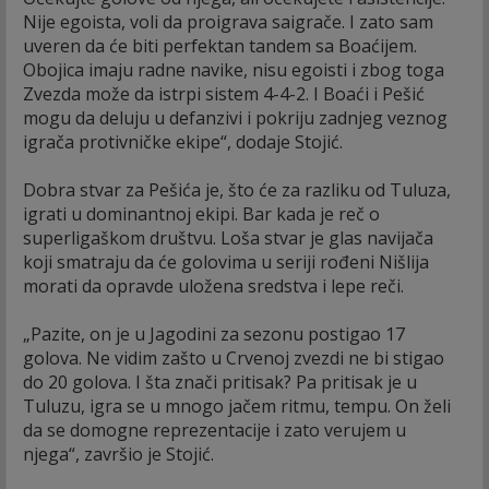
Nije egoista, voli da proigrava saigrače. I zato sam
uveren da će biti perfektan tandem sa Boaćijem.
Obojica imaju radne navike, nisu egoisti i zbog toga
Zvezda može da istrpi sistem 4-4-2. I Boaći i Pešić
mogu da deluju u defanzivi i pokriju zadnjeg veznog
igrača protivničke ekipe“, dodaje Stojić.
Dobra stvar za Pešića je, što će za razliku od Tuluza,
igrati u dominantnoj ekipi. Bar kada je reč o
superligaškom društvu. Loša stvar je glas navijača
koji smatraju da će golovima u seriji rođeni Nišlija
morati da opravde uložena sredstva i lepe reči.
„Pazite, on je u Jagodini za sezonu postigao 17
golova. Ne vidim zašto u Crvenoj zvezdi ne bi stigao
do 20 golova. I šta znači pritisak? Pa pritisak je u
Tuluzu, igra se u mnogo jačem ritmu, tempu. On želi
da se domogne reprezentacije i zato verujem u
njega“, završio je Stojić.