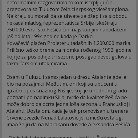
neformalnim razgovorima tokom iscrpljujućih
pregovora sa Tuluzom čelnici srpskog vicešampiona.
Na kraju su morali da se uhvate za džep i za slobodu
nekada mladog reprezentativca Srbije iskeširaju
750.000 evra, što Pešića čini najskupljim napadačem
još od leta 1994.godine kada je Darko
Kovačević plaćen Proleteru tadašnjih 1.200.000 marka.
Prilično teško breme za momka rođenog 1992. godine
koji je za poslednje tri sezone postigao devet golova u
takmičarskim utakmicama.
Osam u Tuluzu i samo jedan u dresu Atalante gde je
bio na pozajmici. Međutim, oni koji su upućeni u
igrački opus snažnog Nišlije, koji je u rodnom gradu
poznat i po nadimku Šilja, tvrde da kvalitet Pešića ne
može dobro da ocrta jedna loša sezona u Francuskoj i
Atalanti. Uostalom, kada je tek promovisan u trenera
Crvene zvezde Nenad Lalatović je, između ostalog,
imao želju da na Marakanu dovede Aleksandra Pešića.