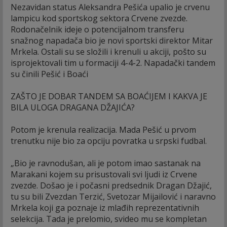
Nezavidan status Aleksandra Pešića upalio je crvenu
lampicu kod sportskog sektora Crvene zvezde.
Rodonačelnik ideje o potencijalnom transferu
snažnog napadača bio je novi sportski direktor Mitar
Mrkela. Ostali su se složili i krenuli u akciji, pošto su
isprojektovali tim u formaciji 4-4-2. Napadački tandem
su činili Pešić i Boaći
ZAŠTO JE DOBAR TANDEM SA BOAĆIJEM I KAKVA JE
BILA ULOGA DRAGANA DŽAJIĆA?
Potom je krenula realizacija. Mada Pešić u prvom
trenutku nije bio za opciju povratka u srpski fudbal.
„Bio je ravnodušan, ali je potom imao sastanak na
Marakani kojem su prisustovali svi ljudi iz Crvene
zvezde. Došao je i počasni predsednik Dragan Džajić,
tu su bili Zvezdan Terzić, Svetozar Mijailović i naravno
Mrkela koji ga poznaje iz mlađih reprezentativnih
selekcija. Tada je prelomio, svideo mu se kompletan