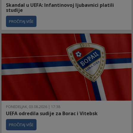
Skandal u UEFA: Infantinovoj ljubavnici platili
studije
PROČITAJ VIŠE
PONEDELJAK, 03.08.2026 | 17:38
UEFA odredila sudije za Borac i Vitebsk
PROČITAJ VIŠE