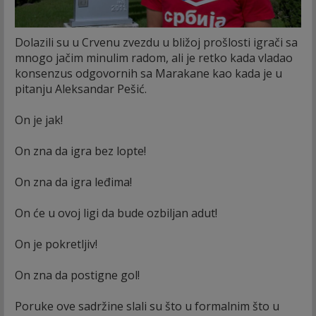
Dolazili su u Crvenu zvezdu u bližoj prošlosti igrači sa
mnogo jačim minulim radom, ali je retko kada vladao
konsenzus odgovornih sa Marakane kao kada je u
pitanju Aleksandar Pešić.
On je jak!
On zna da igra bez lopte!
On zna da igra leđima!
On će u ovoj ligi da bude ozbiljan adut!
On je pokretljiv!
On zna da postigne gol!
Poruke ove sadržine slali su što u formalnim što u