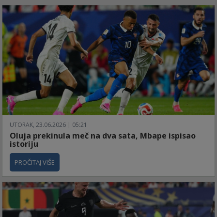
UTORAK, 23.06.2026 | 05:21
Oluja prekinula meč na dva sata, Mbape ispisao
istoriju
PROČITAJ VIŠE