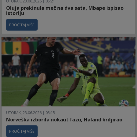
UTORAK, 23.06.2026 | 05:21
Oluja prekinula meč na dva sata, Mbape ispisao
istoriju
PROČITAJ VIŠE
UTORAK, 23.06.2026 | 05:15
Norveška izborila nokaut fazu, Haland briljirao
PROČITAJ VIŠE