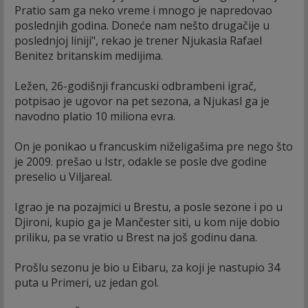
Pratio sam ga neko vreme i mnogo je napredovao
poslednjih godina. Doneće nam nešto drugačije u
poslednjoj liniji", rekao je trener Njukasla Rafael
Benitez britanskim medijima.
Ležen, 26-godišnji francuski odbrambeni igrač,
potpisao je ugovor na pet sezona, a Njukasl ga je
navodno platio 10 miliona evra.
On je ponikao u francuskim niželigašima pre nego što
je 2009. prešao u Istr, odakle se posle dve godine
preselio u Viljareal.
Igrao je na pozajmici u Brestu, a posle sezone i po u
Djironi, kupio ga je Mančester siti, u kom nije dobio
priliku, pa se vratio u Brest na još godinu dana.
Prošlu sezonu je bio u Eibaru, za koji je nastupio 34
puta u Primeri, uz jedan gol.