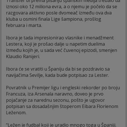
Transfer bi prema pisanju španskih medija trebalo da
iznosi oko 12 miliona evra, a o njemu je počelo da se
razgovara aktivno posle dvomeač između ova dva
kluba u osmini finala Lige šampiona, prošlog
februara i marta.
Ibora je tada impresionirao vlasnike i menadžment
Lestera, koji je prošao dalje u napetim duelima
između kojih je, u sada već čuvenoj epizodi, smenjen
Klaudio Ranijeri.
Ibora će se vratiti u Španiju da bi se pozdravio sa
navijačima Sevilje, kada bude potpisao za Lester.
Povratnik u Premijer ligu i engleski rekorder po broju
Francuza, iza Arsenala naravno, doveo je prvo
pojačanje za narednu sezonu, pošto je ugovor
potpisan sa dosadašnjim štoperom Eibara Florienom
Leženom.
"Ležen je fudbal koji je uradio mnogo toga u Španiji.