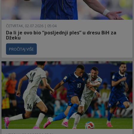
ČETVRTAK, 02.07.2026 | 05:04
Da li je ovo bio “posljednji ples” u dresu BiH za
Džeku
PROČITAJ VIŠE