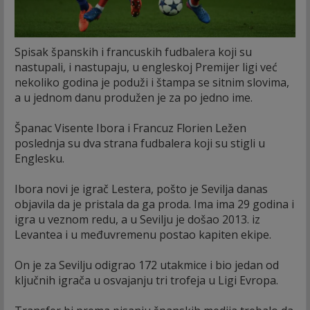
Spisak španskih i francuskih fudbalera koji su
nastupali, i nastupaju, u engleskoj Premijer ligi već
nekoliko godina je poduži i štampa se sitnim slovima,
a u jednom danu produžen je za po jedno ime.
Španac Visente Ibora i Francuz Florien Ležen
poslednja su dva strana fudbalera koji su stigli u
Englesku.
Ibora novi je igrač Lestera, pošto je Sevilja danas
objavila da je pristala da ga proda. Ima ima 29 godina i
igra u veznom redu, a u Sevilju je došao 2013. iz
Levantea i u međuvremenu postao kapiten ekipe.
On je za Sevilju odigrao 172 utakmice i bio jedan od
ključnih igrača u osvajanju tri trofeja u Ligi Evropa.