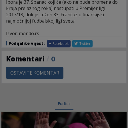
Ibora je 37. Španac koji će (ako ne bude promena do
kraja prelaznog roka) nastupati u Premijer ligi
2017/18, dok je Ležen 33. Francuz u finansijski
najmoćnijoj fudbalskoj ligi sveta.
Izvor: mondo.rs
Podijelite vijest:
Facebook
Twitter
Komentari
/
0
OSTAVITE KOMENTAR
Fudbal