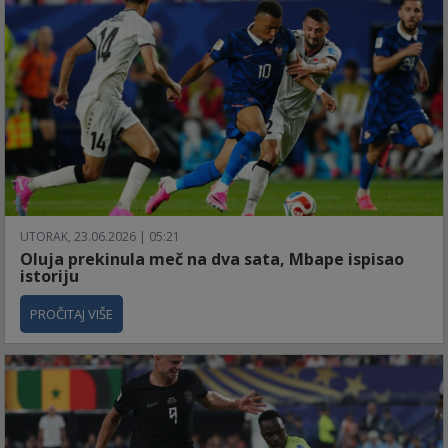
UTORAK, 23.06.2026 | 05:21
Oluja prekinula meč na dva sata, Mbape ispisao
istoriju
PROČITAJ VIŠE