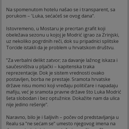
Na spomenutom hotelu našao se i transparent, sa
porukom – 'Luka, sećaćeš se ovog dana".
Istovremeno, u Mostaru je precrtan grafit koji
obeležava sezonu u kojoj je Modrić igrao za Zrinjski,
uz nekoliko pogrdnih reči, dok su pripadnici splitske
Torcide istakli da je problem u hrvatskom društvu.
"Za verbalni delikt zatvor; za davanje lažnog iskaza i
saučesništva u pljački – kapitenska traka
reprezentacije. Dok je sistem vrednosti ovako
postavljen, borba ne prestaje. Sramota hrvatske
države nisu momci koji vređaju političare i napadaju
mafiju, već je sramota pravne države što Luka Modrić
šeta slobodan i bez optužnice. Dokažite nam da ulica
nije jedino rešenje".
Naravno, bilo je i šaljivih – počev od predstavljanja u
Realu sa "ne sećam se" umesto njegovog imena na