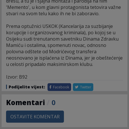
dresu, a tu je i sjajna montaža i parodija na film
'Memento', u kom glavni protagonista tetovira važne
stvari na svom telu kako ih ne bi zaboravio.
Prema optužnici USKOK (Kancelarija za suzbijanje
korupcije i organizovanog kriminala), po kojoj se u
Osijeku sudi trenutanom savetniku Dinama Zdravku
Mamiću i ostalima, spomenuti novac, odnosno
polovna odštete od Modrićevog transfera
neosnovano je isplaćena iz Dinama, jer je obeštećenje
u celosti pripadalo maksimirskom klubu.
Izvor: B92
Podijelite vijest:
Facebook
Twitter
Komentari
/
0
OSTAVITE KOMENTAR