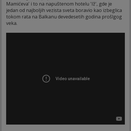
Mamićeva' i to na napuštenom hotelu 'Iž', gde je
jedan od najboljih vezista sveta boravio kao izbeglica
tokom rata na Balkanu devedesetih godina prošlgog
veka.