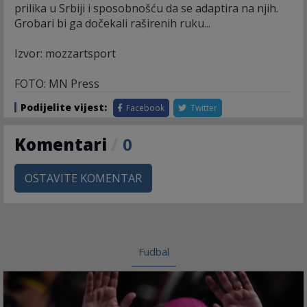
prilika u Srbiji i sposobnošću da se adaptira na njih.
Grobari bi ga dočekali raširenih ruku...
Izvor: mozzartsport
FOTO: MN Press
Podijelite vijest:
Facebook
Twitter
Komentari
/
0
OSTAVITE KOMENTAR
Fudbal