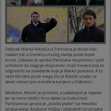
Odlazak Marka Nikolića iz Partizana je došao kao
hladan tuš u vremenu vrućeg slavlja posle duple
krune. Zatekao je upravu Partizana nespremnu i pod
pritiskom da reaguje ekspresno i traži trenera koji će
odgovoriti na standarde koje je Marko postavio. A to
neće biti lako posle svega što je Nikolić uradio za
devet meseci pre transfera karijere u Videoton...
Međutim, Nikolić je prošlost, a sadašnjost je napeta
jer se mora misliti i brzo delati za budućnost.
Partizanova uprava je „pustila pipke“ na nekoliko
strana sveta. Analizom tršišta i slobodnih stručnjaka