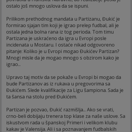
ostalo još mnogo uslova da se ispuni.
Prilikom prethodnog mandata u Partizanu, Đukić je
formirao sjajan tim koji je igrao prelep fudbal, ali je
ostala jedna bolna rana iz tog perioda. Tom timu
Partizana je uskraćeno da igra u Evropi posle
incidenata u Mostaru. I ostaće nikad odgovoreno
pitanje: Koliko je u Evropi mogao Đukićev Partizan?
Mnogi misle da je mogao mnogo s obzirom kako je
igrao...
Upravo taj motiv da se pokaže u Evropi bi mogao da
bude Partizanov as iz rukava u pregovorima sa
Đukićem. Slede kvalifikacije za Ligu šampiona. Sada je
ta šansa na stolu pred Đukićem.
Partizan je pozvao, Đukić razmišlja... Ako se vrati,
crno-beli dobijaju trenera top klase za naše uslove. Sa
iskustvom rada u španskoj Primeri i velikom klubu
kakav je Valensija. Ali i sa poznavanjem fudbalskih