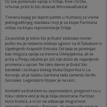
Uz sve pomenute opcije iz Srbije, Kine i Grčke,
vrhunac priče bi bio dolazak MiroslavaĐukića!
Trenera kojeg po lepom pamte u Humskoj za vreme
jednogodišnjeg mandata i koji je sa klupe Partizana
otišao na klupu reprezentacije Srbije.
Za početak je bitno što je Đukić slobodan trener
pošto mu je nedavno istekao ugovor sa Al Šababom iz
Ujedinjenih Arapskih Emirata. Od tada se pominjao
kao moguća opcija za trenera Olimpijakosa, ali se
priča u Pireju odužila jer još nije došlo do najavljenih
promena u upravi. Ne tako davno je Đukić bio
kandidat i za klupu bivšeg kluba Deportiva iz La
Korunje, ali je Gaisku Garitana tada zamenio Serđo
Gonzales. Legendarni štoper je na ceni...
Kontakti sa Đukićem su uspostavljeni, pregovori su u
toku i dobra vest je da je želja obostrana. Partizan
hoće Đukića, a ni on ne odbacuje mogućnost
povratka u Humsku. Naravno, do realizacije posla je