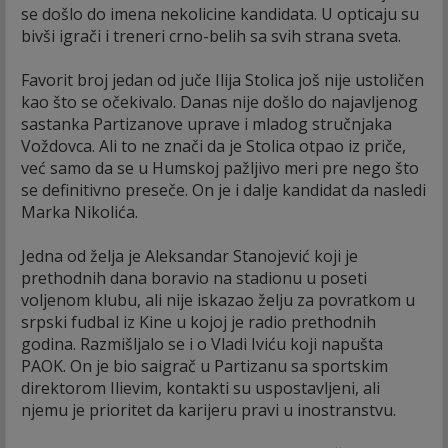
se došlo do imena nekolicine kandidata. U opticaju su
bivši igrači i treneri crno-belih sa svih strana sveta.
Favorit broj jedan od juče Ilija Stolica još nije ustoličen
kao što se očekivalo. Danas nije došlo do najavljenog
sastanka Partizanove uprave i mladog stručnjaka
Voždovca. Ali to ne znači da je Stolica otpao iz priče,
već samo da se u Humskoj pažljivo meri pre nego što
se definitivno preseče. On je i dalje kandidat da nasledi
Marka Nikolića.
Jedna od želja je Aleksandar Stanojević koji je
prethodnih dana boravio na stadionu u poseti
voljenom klubu, ali nije iskazao želju za povratkom u
srpski fudbal iz Kine u kojoj je radio prethodnih
godina. Razmišljalo se i o Vladi Iviću koji napušta
PAOK. On je bio saigrač u Partizanu sa sportskim
direktorom Ilievim, kontakti su uspostavljeni, ali
njemu je prioritet da karijeru pravi u inostranstvu.