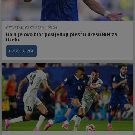
ČETVRTAK, 02.07.2026 | 05:04
Da li je ovo bio “posljednji ples” u dresu BiH za
Džeku
PROČITAJ VIŠE