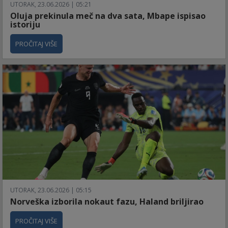
UTORAK, 23.06.2026 | 05:21
Oluja prekinula meč na dva sata, Mbape ispisao
istoriju
PROČITAJ VIŠE
UTORAK, 23.06.2026 | 05:15
Norveška izborila nokaut fazu, Haland briljirao
PROČITAJ VIŠE