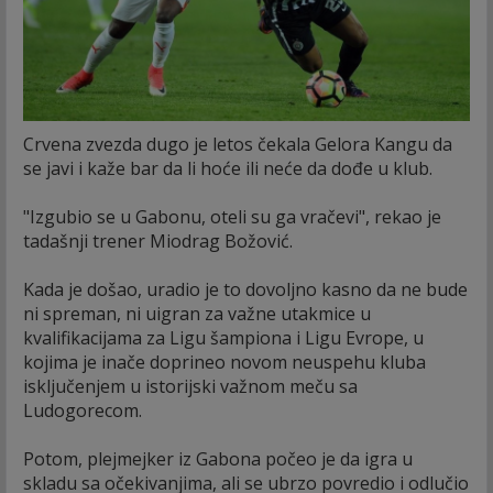
Crvena zvezda dugo je letos čekala Gelora Kangu da
se javi i kaže bar da li hoće ili neće da dođe u klub.
"Izgubio se u Gabonu, oteli su ga vračevi", rekao je
tadašnji trener Miodrag Božović.
Kada je došao, uradio je to dovoljno kasno da ne bude
ni spreman, ni uigran za važne utakmice u
kvalifikacijama za Ligu šampiona i Ligu Evrope, u
kojima je inače doprineo novom neuspehu kluba
isključenjem u istorijski važnom meču sa
Ludogorecom.
Potom, plejmejker iz Gabona počeo je da igra u
skladu sa očekivanjima, ali se ubrzo povredio i odlučio