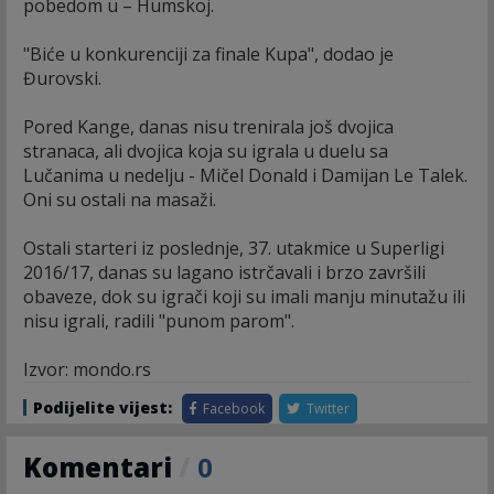
pobedom u – Humskoj.
"Biće u konkurenciji za finale Kupa", dodao je
Đurovski.
Pored Kange, danas nisu trenirala još dvojica
stranaca, ali dvojica koja su igrala u duelu sa
Lučanima u nedelju - Mičel Donald i Damijan Le Talek.
Oni su ostali na masaži.
Ostali starteri iz poslednje, 37. utakmice u Superligi
2016/17, danas su lagano istrčavali i brzo završili
obaveze, dok su igrači koji su imali manju minutažu ili
nisu igrali, radili "punom parom".
Izvor: mondo.rs
Podijelite vijest:
Facebook
Twitter
Komentari
/
0