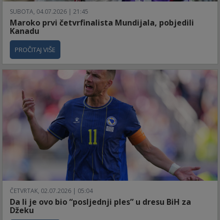
SUBOTA, 04.07.2026 | 21:45
Maroko prvi četvrfinalista Mundijala, pobjedili
Kanadu
PROČITAJ VIŠE
ČETVRTAK, 02.07.2026 | 05:04
Da li je ovo bio “posljednji ples” u dresu BiH za
Džeku