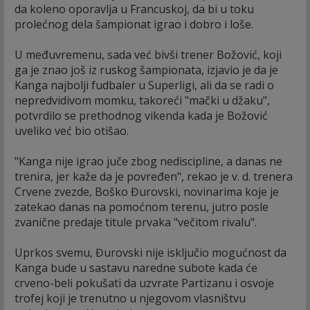
da koleno oporavlja u Francuskoj, da bi u toku
prolećnog dela šampionat igrao i dobro i loše.
U međuvremenu, sada već bivši trener Božović, koji
ga je znao još iz ruskog šampionata, izjavio je da je
Kanga najbolji fudbaler u Superligi, ali da se radi o
nepredvidivom momku, takoreći "mački u džaku",
potvrdilo se prethodnog vikenda kada je Božović
uveliko već bio otišao.
"Kanga nije igrao juče zbog nediscipline, a danas ne
trenira, jer kaže da je povređen", rekao je v. d. trenera
Crvene zvezde, Boško Đurovski, novinarima koje je
zatekao danas na pomoćnom terenu, jutro posle
zvanične predaje titule prvaka "večitom rivalu".
Uprkos svemu, Đurovski nije isključio mogućnost da
Kanga bude u sastavu naredne subote kada će
crveno-beli pokušati da uzvrate Partizanu i osvoje
trofej koji je trenutno u njegovom vlasništvu