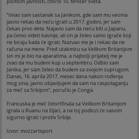
pismom javnosti, otkrio 10. teniser sveta.
“Imao sam sastanak sa Janikom, gde sam mu veoma
jasno rekao da neću igrati u 2017. godini, jer sam
čekao prvo dete. Najavio sam da neću biti u Japanu,
pa ćemo videti kasnije, ali on je želeo samo igrače koji
ne biraju kada će igrati. Nazvao me je i rekao da ne
računa na mene. Pred utakmicu sa Velikom Britanijom
sin mi je bio na aparatima, a najbolji prijatelj me je
zvao da mu budem kup u septembru. Odbio sam
Janika, jer sam želeo da budem sa svojom suprugom.
Danas, 16. aprila 2017, mesec dana nakon rođenja
mog sina, javno objavljujem da sam na raspolaganju
za meč sa Srbijom”, poručio je Conga.
Francuska je meč četvrtfinala sa Velikom Britanijom
igrala u Ruanu na šljaci, a na toj podlozi će sasvim
sigurno igrati i protiv Srbije.
Izvor: mozzartsport