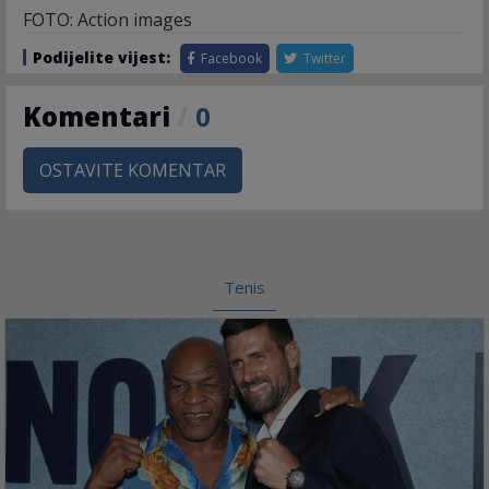
FOTO: Action images
Podijelite vijest:
Facebook
Twitter
Komentari
/
0
OSTAVITE KOMENTAR
Tenis