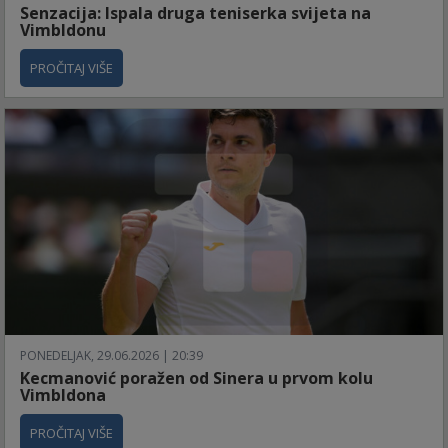
Senzacija: Ispala druga teniserka svijeta na
Vimbldonu
PROČITAJ VIŠE
PONEDELJAK, 29.06.2026 | 20:39
Kecmanović poražen od Sinera u prvom kolu
Vimbldona
PROČITAJ VIŠE