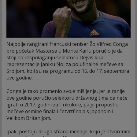
Najbolje rangirani francuski teniser Žo Vilfred Conga
pre početak Mastersa u Monte Karlu poručio je da
stoji na raspolaganju selektoru Dejvis kup
reprezentacije Janiku Noi za polufinalne mečeve sa
Srbijom, koji su na programu od 15. do 17. septembra
ove godine.
Conga je tako promenio svoje mišljenje, jer je ranije
ove godine poručio selektoru državnog tima da neće
igrati u 2017. godini za Trikolore, pa je propustio
mečeve osmine finala i četvrtfinala s Japanom i
Velikom Britanijom.
Ipak, postoji i druga strana medalje, koju je otvorenim