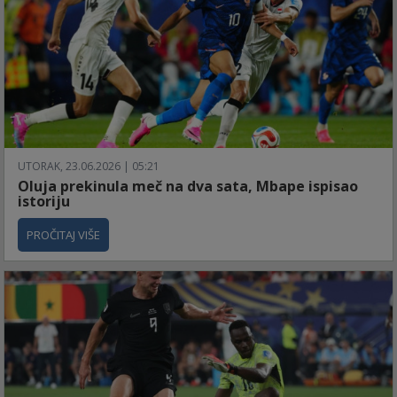
UTORAK, 23.06.2026 | 05:21
Oluja prekinula meč na dva sata, Mbape ispisao
istoriju
PROČITAJ VIŠE