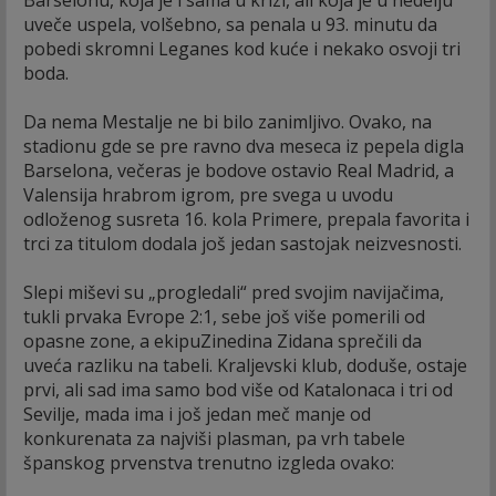
uveče uspela, volšebno, sa penala u 93. minutu da
pobedi skromni Leganes kod kuće i nekako osvoji tri
boda.
Da nema Mestalje ne bi bilo zanimljivo. Ovako, na
stadionu gde se pre ravno dva meseca iz pepela digla
Barselona, večeras je bodove ostavio Real Madrid, a
Valensija hrabrom igrom, pre svega u uvodu
odloženog susreta 16. kola Primere, prepala favorita i
trci za titulom dodala još jedan sastojak neizvesnosti.
Slepi miševi su „progledali“ pred svojim navijačima,
tukli prvaka Evrope 2:1, sebe još više pomerili od
opasne zone, a ekipuZinedina Zidana sprečili da
uveća razliku na tabeli. Kraljevski klub, doduše, ostaje
prvi, ali sad ima samo bod više od Katalonaca i tri od
Sevilje, mada ima i još jedan meč manje od
konkurenata za najviši plasman, pa vrh tabele
španskog prvenstva trenutno izgleda ovako: