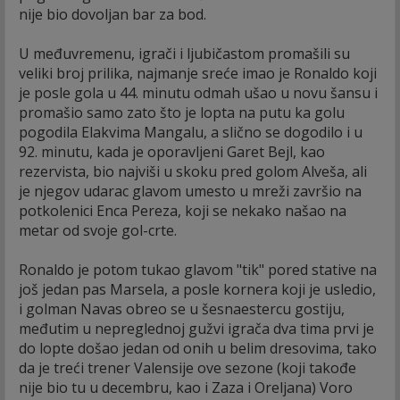
nije bio dovoljan bar za bod.
U međuvremenu, igrači i ljubičastom promašili su
veliki broj prilika, najmanje sreće imao je Ronaldo koji
je posle gola u 44. minutu odmah ušao u novu šansu i
promašio samo zato što je lopta na putu ka golu
pogodila Elakvima Mangalu, a slično se dogodilo i u
92. minutu, kada je oporavljeni Garet Bejl, kao
rezervista, bio najviši u skoku pred golom Alveša, ali
je njegov udarac glavom umesto u mreži završio na
potkolenici Enca Pereza, koji se nekako našao na
metar od svoje gol-crte.
Ronaldo je potom tukao glavom "tik" pored stative na
još jedan pas Marsela, a posle kornera koji je usledio,
i golman Navas obreo se u šesnaestercu gostiju,
međutim u nepreglednoj gužvi igrača dva tima prvi je
do lopte došao jedan od onih u belim dresovima, tako
da je treći trener Valensije ove sezone (koji takođe
nije bio tu u decembru, kao i Zaza i Oreljana) Voro