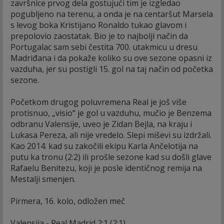
završnice prvog dela gostujući tim je izgledao
pogubljeno na terenu, a onda je na centaršut Marsela
s levog boka Kristijano Ronaldo tukao glavom i
prepolovio zaostatak. Bio je to najbolji način da
Portugalac sam sebi čestita 700. utakmicu u dresu
Madriđana i da pokaže koliko su ove sezone opasni iz
vazduha, jer su postigli 15. gol na taj način od početka
sezone.
Početkom drugog poluvremena Real je još više
protisnuo, „visio“ je gol u vazduhu, mučio je Benzema
odbranu Valensije, uveo je Zidan Bejla, na kraju i
Lukasa Pereza, ali nije vredelo. Slepi miševi su izdržali.
Kao 2014. kad su zakočili ekipu Karla Ančelotija na
putu ka tronu (2:2) ili prošle sezone kad su došli glave
Rafaelu Benitezu, koji je posle identičnog remija na
Mestalji smenjen.
Pirmera, 16. kolo, odložen meč
Valensija - Real Madrid 2:1 (2:1)