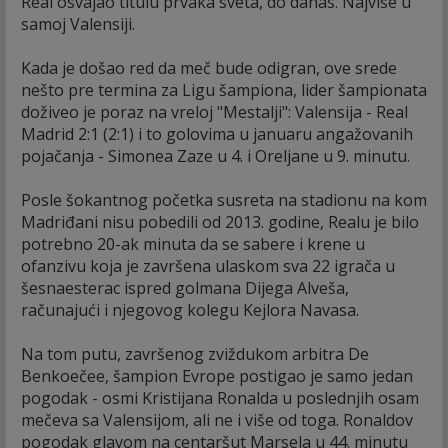
Real osvajao titulu prvaka sveta, do danas. Najviše u
samoj Valensiji.
Kada je došao red da meč bude odigran, ove srede
nešto pre termina za Ligu šampiona, lider šampionata
doživeo je poraz na vreloj "Mestalji": Valensija - Real
Madrid 2:1 (2:1) i to golovima u januaru angažovanih
pojačanja - Simonea Zaze u 4. i Oreljane u 9. minutu.
Posle šokantnog početka susreta na stadionu na kom
Madriđani nisu pobedili od 2013. godine, Realu je bilo
potrebno 20-ak minuta da se sabere i krene u
ofanzivu koja je završena ulaskom sva 22 igrača u
šesnaesterac ispred golmana Dijega Alveša,
računajući i njegovog kolegu Kejlora Navasa.
Na tom putu, završenog zviždukom arbitra De
Benkoečee, šampion Evrope postigao je samo jedan
pogodak - osmi Kristijana Ronalda u poslednjih osam
mečeva sa Valensijom, ali ne i više od toga. Ronaldov
pogodak glavom na centaršut Marsela u 44. minutu