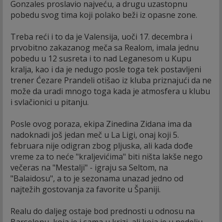
Gonzales proslavio najveću, a drugu uzastopnu
pobedu svog tima koji polako beži iz opasne zone.
Treba reći i to da je Valensija, uoči 17. decembra i
prvobitno zakazanog meča sa Realom, imala jednu
pobedu u 12 susreta i to nad Leganesom u Kupu
kralja, kao i da je nedugo posle toga tek postavljeni
trener Ćezare Prandeli otišao iz kluba priznajući da ne
može da uradi mnogo toga kada je atmosfera u klubu
i svlačionici u pitanju.
Posle ovog poraza, ekipa Zinedina Zidana ima da
nadoknadi još jedan meč u La Ligi, onaj koji 5.
februara nije odigran zbog pljuska, ali kada dođe
vreme za to neće "kraljevićima" biti ništa lakše nego
večeras na "Mestalji" - igraju sa Seltom, na
"Balaidosu", a to je sezonama unazad jedno od
najtežih gostovanja za favorite u Španiji.
Realu do daljeg ostaje bod prednosti u odnosu na
Barselonu, koja je i sama u krizi, ali koja je u nedelju