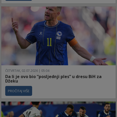
ČETVRTAK, 02.07.2026 | 05:04
Da li je ovo bio “posljednji ples” u dresu BiH za
Džeku
PROČITAJ VIŠE