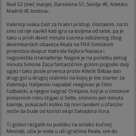
Real 52 (meč manje), Barselona 51, Sevilja 49, Atletiko
Madrid 45 bodova...
Valensiji svaka čast za hrabri pristup. Uostalom, na to
smo od nje navikli kad igra sa boljima od sebe, pa je
tako u prvih devet minuta susreta odloženog zbog
decembarskih obaveza Reala na FIFA Svetskom
prvenstvu dvaput matirala Kejlora Navasa i
nagovestila iznenađenje. Najpre je na početku petog
minuta Simone Zaza fantastičnim golom pogodio dalji
ugao i tako posle prvenca protiv Atletik Bilbaa dao
drugi gol u drugoj utakmici na kojoj je bio starter za
Valensiju. Italijanski napadač reagovao je čisto
fudbalski, a njegov saigrač Oreljana, koji je u zimskom
prelaznom roku stigao iz Selte, smireno pet minuta
kasnije, pokazavši koliko taj novi tandem u ofanzivi
može da bude od koristi ekipi Salvadora Vora.
Ti golovi razgalili su publiku na ionako bučnoj
Mestalji, ušla je voda u uši igračima Reala, sve do