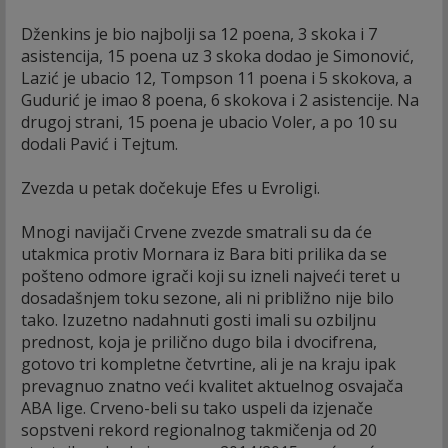
Dženkins je bio najbolji sa 12 poena, 3 skoka i 7
asistencija, 15 poena uz 3 skoka dodao je Simonović,
Lazić je ubacio 12, Tompson 11 poena i 5 skokova, a
Gudurić je imao 8 poena, 6 skokova i 2 asistencije. Na
drugoj strani, 15 poena je ubacio Voler, a po 10 su
dodali Pavić i Tejtum.
Zvezda u petak dočekuje Efes u Evroligi.
Mnogi navijači Crvene zvezde smatrali su da će
utakmica protiv Mornara iz Bara biti prilika da se
pošteno odmore igrači koji su izneli najveći teret u
dosadašnjem toku sezone, ali ni približno nije bilo
tako. Izuzetno nadahnuti gosti imali su ozbiljnu
prednost, koja je prilično dugo bila i dvocifrena,
gotovo tri kompletne četvrtine, ali je na kraju ipak
prevagnuo znatno veći kvalitet aktuelnog osvajača
ABA lige. Crveno-beli su tako uspeli da izjenače
sopstveni rekord regionalnog takmičenja od 20