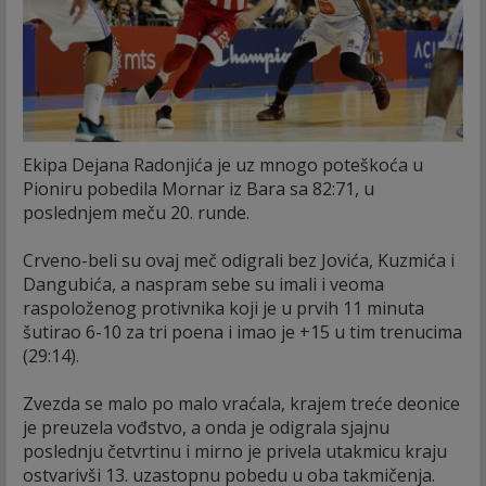
Ekipa Dejana Radonjića je uz mnogo poteškoća u
Pioniru pobedila Mornar iz Bara sa 82:71, u
poslednjem meču 20. runde.
Crveno-beli su ovaj meč odigrali bez Jovića, Kuzmića i
Dangubića, a naspram sebe su imali i veoma
raspoloženog protivnika koji je u prvih 11 minuta
šutirao 6-10 za tri poena i imao je +15 u tim trenucima
(29:14).
Zvezda se malo po malo vraćala, krajem treće deonice
je preuzela vođstvo, a onda je odigrala sjajnu
poslednju četvrtinu i mirno je privela utakmicu kraju
ostvarivši 13. uzastopnu pobedu u oba takmičenja.