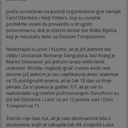
Jovića su večeras na poziciji organizatora igre menjali
Čarsl Dženkins i Nejt Volters, koji su uvodne
probleme uspeli da prevaziđu u drugom
poluvremenu, dok je startni centar bio Milko Bjelica,
koji je minutažu delio sa Dionom Tompsonom.
Nedostajali su Jović i Kuzmić, ali je još jednom bio
vidljiv i izostanak Nemanje Dangubića, bez kojeg je
Marko Simonović još jednom izneo veliki teret
utakmice. Možda i najbolji igrač crveno-belih ove
sezone još jednom je bio najefikasniji akter utakmice
sa 15 postignutih poena, ali je čak 10 dao sa linije
penala. Za tri poena je gađao 1/7, ali je sve to
nadoknadio ogromnim požrtvovanjem. Dvocifreni su
još bili Dženkins i Lazić sa po 12 poena, kao i Dion
Tompson sa 11.
Zvezdu nije išao šut, ali je zato dominantna bila u
skokovima, kojih je sakupila čak 44, a najviše Luka