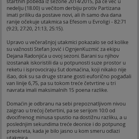
startnih pobeda iz sezone 2014/2015, pa će već u
nedelju (18.00) u večitom derbiju protiv Partizana
imati priliku da postave novi, ali ih samo dva dana
ranije očekuje utakmica sa Efesom u Evroligi - 82:71
(9:23, 27:20, 21:13, 25:15).
Upravo u večerašnjoj utakmici pokazalo se od kolike
su važnosti Stefan Jović i OgnjenKuzmić za ekipu
Dejana Radonjića u ovoj sezoni. Barani su njihov
izostanak iskoristili da u potpunosti suze prostor u
reketu i isprovociraju šut domaćina, koji nikako nije
išao, dok su sa druge strane gosti euforično pogađali
van linije 6,75, pa su tokom treće četvrtine u tri
navrata imali maksimalnih 15 poena razlike.
Domaćin je odbranu na sebi prepoznatljivom nivou
zaigrao u trećoj četvrtini, pa se serijom 10:0 od
dvocifrenog minusa spustio na dostižnu razliku, a u
poslednjim sekundima treće deonice i do potpunog
preokreta, kada je bilo jasno u kom smeru odlazi
utakmica.