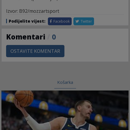
Izvor: B92/mozzartsport
Podijelite vijest:
Facebook
Twitter
Komentari
/
0
OSTAVITE KOMENTAR
Košarka