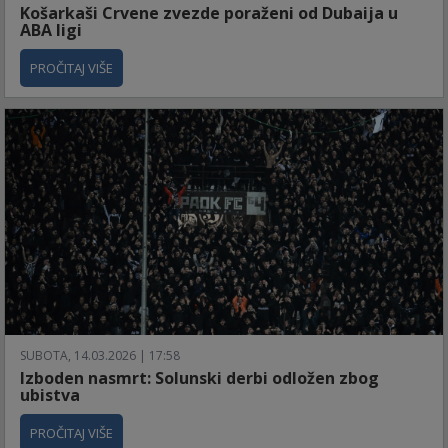
Košarkaši Crvene zvezde poraženi od Dubaija u
ABA ligi
PROČITAJ VIŠE
SUBOTA, 14.03.2026 | 17:58
Izboden nasmrt: Solunski derbi odložen zbog
ubistva
PROČITAJ VIŠE