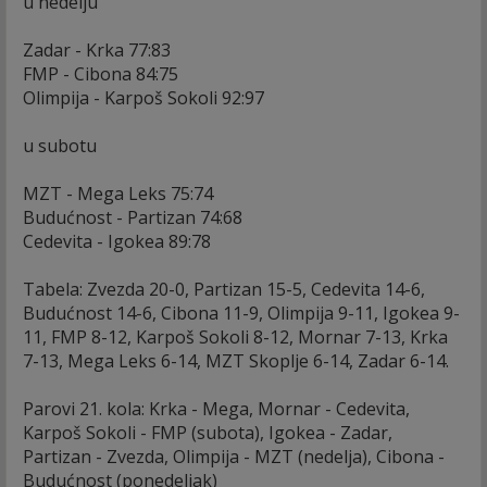
u nedelju
Zadar - Krka 77:83
FMP - Cibona 84:75
Olimpija - Karpoš Sokoli 92:97
u subotu
MZT - Mega Leks 75:74
Budućnost - Partizan 74:68
Cedevita - Igokea 89:78
Tabela: Zvezda 20-0, Partizan 15-5, Cedevita 14-6,
Budućnost 14-6, Cibona 11-9, Olimpija 9-11, Igokea 9-
11, FMP 8-12, Karpoš Sokoli 8-12, Mornar 7-13, Krka
7-13, Mega Leks 6-14, MZT Skoplje 6-14, Zadar 6-14.
Parovi 21. kola: Krka - Mega, Mornar - Cedevita,
Karpoš Sokoli - FMP (subota), Igokea - Zadar,
Partizan - Zvezda, Olimpija - MZT (nedelja), Cibona -
Budućnost (ponedeljak)