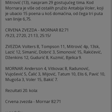
Mitrović (13), naspram 29 gostujućeg tima. Kod
Mornara je više od ostalih pružio Antabija Voler, koji
je ubacio 15 poena u koš domaćina, od čega tri puta
van linije 6,75.
CRVENA ZVEZDA - MORNAR 82:71
/9:23, 27:20, 21:13, 25:15/
ZVEZDA: Volters 8, Tompson 11, Mitrović 4p, 13sk,
Lazić 12, Simanić, Dobrić 3, Simonović 15, Rakićević,
Dženkins 12, Gudurić 8, Kuzmić, Bjelica 9.
MORNAR: Anderson 4, Vitkovac 8, Radunović,
Vujošević 5, Čalić 3, Mijović, Tatum 10, Elis 6, Pavić 10,
Mugoša 3, Voler 15, Bakić 7.
Rezultati 20. kola:
Crvena zvezda - Mornar 82:71