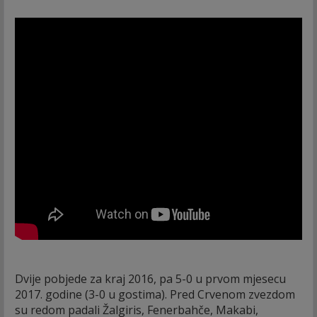
Dvije pobjede za kraj 2016, pa 5-0 u prvom mjesecu
2017. godine (3-0 u gostima). Pred Crvenom zvezdom
su redom padali Žalgiris, Fenerbahče, Makabi,